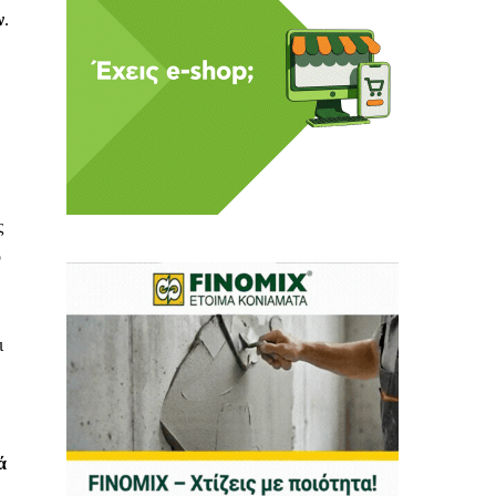
ν
.
 Η ενημέρωση πρέπει να
ς
ο
αφίας μας.
.
ι
ά