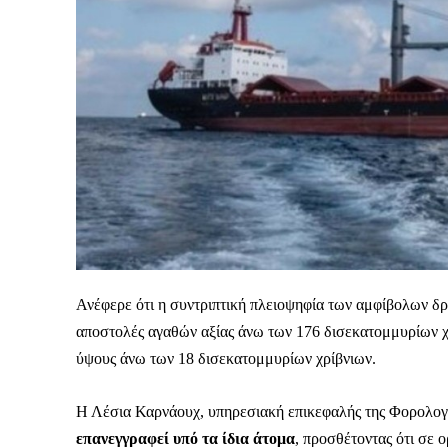
Καθημερινή 
Εφημερ
Ανέφερε ότι η συντριπτική πλειοψηφία των αμφίβολων δ
αποστολές αγαθών αξίας άνω των 176 δισεκατομμυρίων χρ
ύψους άνω των 18 δισεκατομμυρίων χρίβνιων.
Η Λέσια Καρνάουχ, υπηρεσιακή επικεφαλής της Φορολογ
επανεγγραφεί υπό τα ίδια άτομα
, προσθέτοντας ότι σε 
ΕΓΓΡΑΦΕ