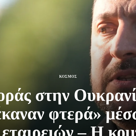
ΚΟΣΜΟΣ
οράς στην Ουκρανία
έκαναν φτερά» μέσ
 εταιρειών – Η κομ