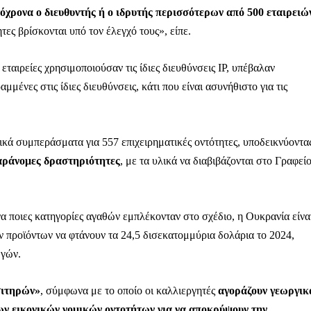
τόχρονα ο διευθυντής ή ο ιδρυτής περισσότερων από 500 εταιρειώ
τες βρίσκονται υπό τον έλεγχό τους», είπε.
ταιρείες χρησιμοποιούσαν τις ίδιες διευθύνσεις IP, υπέβαλαν
ληρώσουν. Και το σεβόμαστε.
μμένες στις ίδιες διευθύνσεις, κάτι που είναι ασυνήθιστο για τις
η οικονομική κατάσταση, συνέχισε να μας διαβάζεις δωρεάν.
για όλους.
ικά συμπεράσματα για 557 επιχειρηματικές οντότητες, υποδεικνύοντα
έ μας σήμερα. Ορίστε δύο καλοί λόγοι για να το κάνεις:
παράνομες δραστηριότητες
, με τα υλικά να διαβιβάζονται στο Γραφεί
σχύει άμεσα την ποιότητα και την ανεξαρτησία της δημοσιογρ
 από έναν καφέ και η διαδικασία διαρκεί λιγότερο από 1 λεπτό
 ποιες κατηγορίες αγαθών εμπλέκονταν στο σχέδιο, η Ουκρανία είνα
ις συνδρομητής ή δωρητής.
ν προϊόντων να φτάνουν τα 24,5 δισεκατομμύρια δολάρια το 2024,
ωγών.
Γίνε συνδρομητής
σιτηρών»
, σύμφωνα με το οποίο οι καλλιεργητές
αγοράζουν γεωργικ
Σας ευχαριστούμε θερμά.
ων εικονικών νομικών οντοτήτων για να αποκρύψουν την