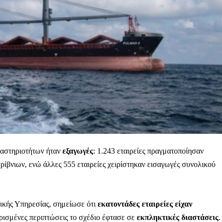
Μαχητική
ίδα
Αγώνας της Κρήτ
Ποιοι είμαστε
Στείλτε το άρθρο σας | Κάντε μια
ραστηριοτήτων ήταν
εξαγωγές
: 1.243 εταιρείες πραγματοποίησαν
ίβνιων, ενώ άλλες 555 εταιρείες χειρίστηκαν εισαγωγές συνολικού
ικής Υπηρεσίας, σημείωσε ότι
εκατοντάδες εταιρείες είχαν
ορισμένες περιπτώσεις το σχέδιο έφτασε σε
εκπληκτικές διαστάσεις
.
ΙΤΕ