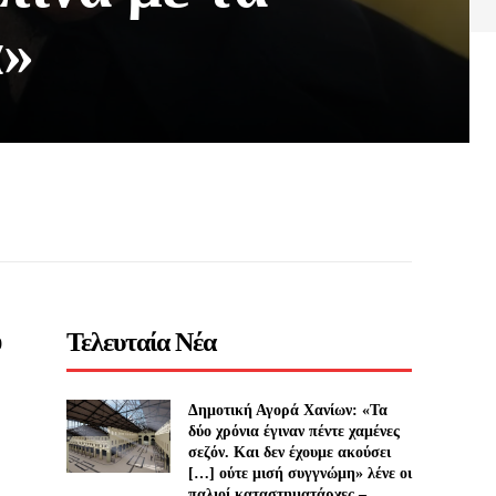
α»
Τελευταία Νέα
0
Δημοτική Αγορά Χανίων: «Τα
δύο χρόνια έγιναν πέντε χαμένες
σεζόν. Και δεν έχουμε ακούσει
[…] ούτε μισή συγγνώμη» λένε οι
παλιοί καταστηματάρχες –