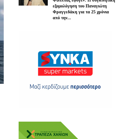
Φίλιππας έφυγε»: Η συγκινητική
εξομολόγηση του Παναγιώτη
Φραγγεδάκη για τα 25 χρόνια
από την...
ης
 δωρεά