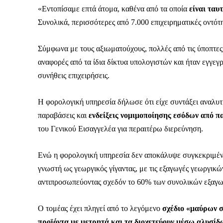
«Εντοπίσαμε επτά άτομα, καθένα από τα οποία
είναι ταυ
Συνολικά, περισσότερες από 7.000 επιχειρηματικές οντότη
Σύμφωνα με τους αξιωματούχους, πολλές από τις ύποπτες ε
Δεν μπορούν όλοι να π
αναφορές από τα ίδια δίκτυα υπολογιστών και ήταν εγγεγρα
Αν βρίσκεσαι σε δύσκολ
συνήθεις επιχειρήσεις.
παραμένει προσβάσιμη 
Η φορολογική υπηρεσία δήλωσε ότι είχε συντάξει αναλυτ
Αν όμως μπορείς, στήριξ
παραβάσεις και
ενδείξεις νομιμοποίησης εσόδων από 
Η στήριξή σου ενι
του Γενικού Εισαγγελέα για περαιτέρω διερεύνηση.
Κοστίζει λιγότερο
Ενώ η φορολογική υπηρεσία δεν αποκάλυψε συγκεκριμένα
Επίλεξε σήμερα να γίνε
γνωστή ως γεωργικός γίγαντας, με τις εξαγωγές γεωργικώ
αντιπροσωπεύοντας σχεδόν το 60% των συνολικών εξαγ
Ο τομέας έχει πληγεί από το λεγόμενο
σχέδιο «μαύρων 
προϊόντα με μετρητά και τα διοχετεύουν μέσω αλυσίδ