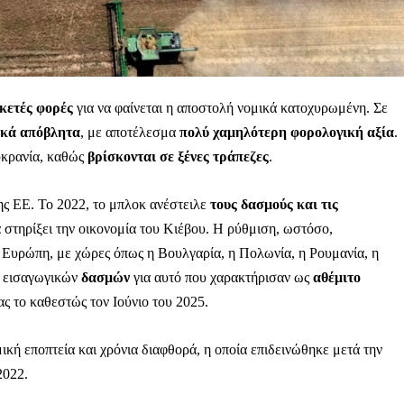
ρκετές φορές
για να φαίνεται η αποστολή νομικά κατοχυρωμένη. Σε
ικά απόβλητα
, με αποτέλεσμα
πολύ χαμηλότερη φορολογική αξία
.
υκρανία, καθώς
βρίσκονται σε ξένες τράπεζες
.
της ΕΕ. Το 2022, το μπλοκ ανέστειλε
τους δασμούς και τις
 στηρίξει την οικονομία του Κιέβου. Η ρύθμιση, ωστόσο,
 Ευρώπη, με χώρες όπως η Βουλγαρία, η Πολωνία, η Ρουμανία, η
ν εισαγωγικών
δασμών
για αυτό που χαρακτήρισαν ως
αθέμιτο
 το καθεστώς τον Ιούνιο του 2025.
κή εποπτεία και χρόνια διαφθορά, η οποία επιδεινώθηκε μετά την
2022.