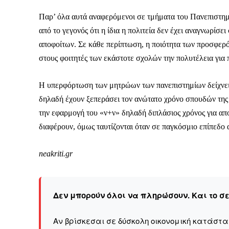
Παρ’ όλα αυτά αναφερόμενοι σε τμήματα του Πανεπιστημί
από το γεγονός ότι η ίδια η πολιτεία δεν έχει αναγνωρίσ
αποφοίτων. Σε κάθε περίπτωση, η ποιότητα των προσφερό
στους φοιτητές των εκάστοτε σχολών την πολυτέλεια για
Δεν μπορούν όλοι να π
Αν βρίσκεσαι σε δύσκολ
Η υπερφόρτωση των μητρώων των πανεπιστημίων δείχνει ό
παραμένει προσβάσιμη 
δηλαδή έχουν ξεπεράσει τον ανώτατο χρόνο σπουδών της 
Αν όμως μπορείς, στήριξ
την εφαρμογή του «ν+ν» δηλαδή διπλάσιος χρόνος για απο
διαφέρουν, όμως ταυτίζονται όταν σε παγκόσμιο επίπεδο 
Η στήριξή σου ενι
Κοστίζει λιγότερο
neakriti.gr
Επίλεξε σήμερα να γίνε
Δεν μπορούν όλοι να πληρώσουν. Και το σ
Αν βρίσκεσαι σε δύσκολη οικονομική κατάστ