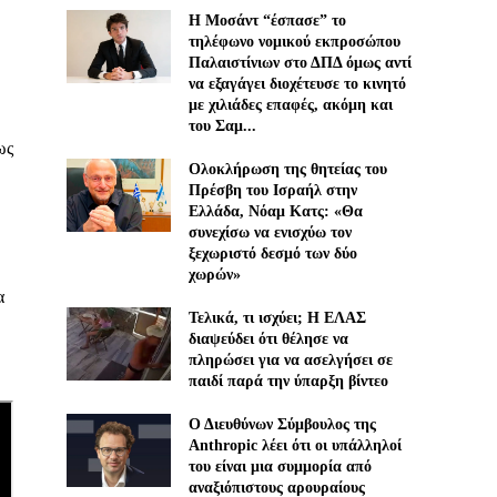
Η Μοσάντ “έσπασε” το
τηλέφωνο νομικού εκπροσώπου
Παλαιστίνιων στο ΔΠΔ όμως αντί
να εξαγάγει διοχέτευσε το κινητό
με χιλιάδες επαφές, ακόμη και
του Σαμ...
ως
Ολοκλήρωση της θητείας του
Πρέσβη του Ισραήλ στην
Ελλάδα, Νόαμ Κατς: «Θα
συνεχίσω να ενισχύω τον
ξεχωριστό δεσμό των δύο
χωρών»
α
Τελικά, τι ισχύει; Η ΕΛΑΣ
διαψεύδει ότι θέλησε να
πληρώσει για να ασελγήσει σε
παιδί παρά την ύπαρξη βίντεο
Ο Διευθύνων Σύμβουλος της
Anthropic λέει ότι οι υπάλληλοί
του είναι μια συμμορία από
αναξιόπιστους αρουραίους