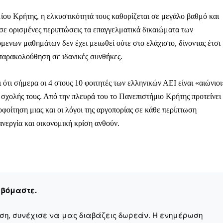
ου Κρήτης, η ελκυστικότητά τους καθορίζεται σε μεγάλο βαθμό και
ει σε ορισμένες περιπτώσεις τα επαγγελματικά δικαιώματα των
μενων μαθημάτων δεν έχει μειωθεί ούτε στο ελάχιστο, δίνοντας έτσι
 παρακολούθηση σε ιδανικές συνθήκες.
ληρώσουν. Και το σεβόμαστε.
η οικονομική κατάσταση, συνέχισε να μας διαβάζεις δωρεάν.
τι σήμερα οι 4 στους 10 φοιτητές των ελληνικών ΑΕΙ είναι «αιώνιοι
για όλους.
σχολής τους. Από την πλευρά του το Πανεπιστήμιο Κρήτης προτείνει
έ μας σήμερα. Ορίστε δύο καλοί λόγοι για να το κάνεις:
φοίτηση μιας και οι λόγοι της αργοπορίας σε κάθε περίπτωση
ανεργία και οικονομική κρίση ανθούν.
σχύει άμεσα την ποιότητα και την ανεξαρτησία της δημοσιογρ
 από έναν καφέ και η διαδικασία διαρκεί λιγότερο από 1 λεπτό
ις συνδρομητής ή δωρητής.
Γίνε συνδρομητής
εβόμαστε.
Σας ευχαριστούμε θερμά.
αση, συνέχισε να μας διαβάζεις δωρεάν. Η ενημέρωση