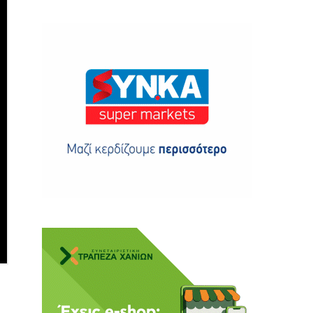
ης
 δωρεά