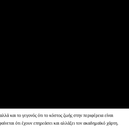
Μαχητική
ίδα
Αγώνας της Κρήτ
Ποιοι είμαστε
Στείλτε το άρθρο σας | Κάντε μια
λλά και το γεγονός ότι το κόστος ζωής στην περιφέρεια είναι
φαίνεται ότι έχουν επηρεάσει και αλλάξει τον ακαδημαϊκό χάρτη.
ΙΤΕ