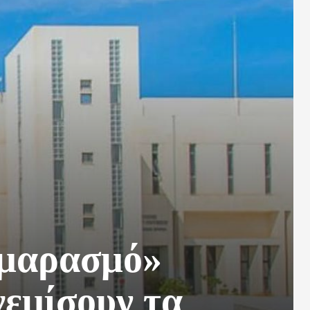
«μαρασμό»
γεμίσουν τα