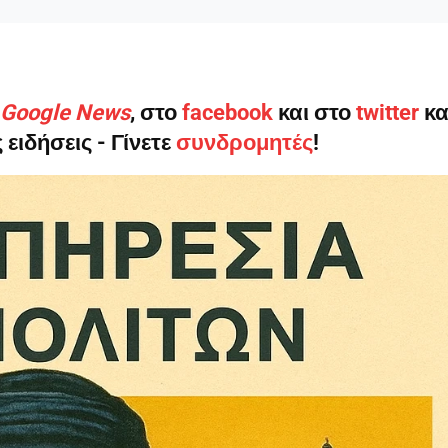
ο Google News
, στο
facebook
και στο
twitter
κα
ληρώσουν. Και το σεβόμαστε.
 ειδήσεις - Γίνετε
συνδρομητές
!
η οικονομική κατάσταση, συνέχισε να μας διαβάζεις δωρεάν.
για όλους.
έ μας σήμερα. Ορίστε δύο καλοί λόγοι για να το κάνεις:
σχύει άμεσα την ποιότητα και την ανεξαρτησία της δημοσιογρ
 από έναν καφέ και η διαδικασία διαρκεί λιγότερο από 1 λεπτό
ις συνδρομητής ή δωρητής.
Γίνε συνδρομητής
Σας ευχαριστούμε θερμά.