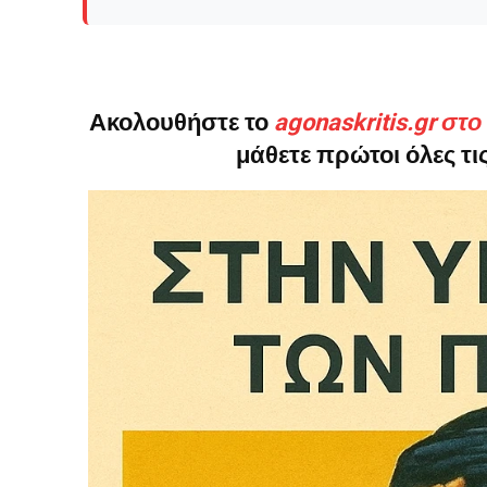
Ακολουθήστε το
agonaskritis.gr στ
Δεν μπορούν όλοι να π
μάθετε πρώτοι όλες τις
Αν βρίσκεσαι σε δύσκολ
παραμένει προσβάσιμη 
Αν όμως μπορείς, στήριξ
Η στήριξή σου ενι
Κοστίζει λιγότερο
Επίλεξε σήμερα να γίνε