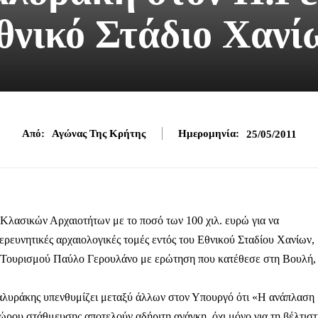
θνικό Στάδιο Χανί
Από:
Αγώνας Της Κρήτης
Ημερομηνία:
25/05/2011
Κλασικών Αρχαιοτήτων με το ποσό των 100 χιλ. ευρώ για να
ρευνητικές αρχαιολογικές τομές εντός του Εθνικού Σταδίου Χανίων,
ι Τουρισμού Παύλο Γερουλάνο με ερώτηση που κατέθεσε στη Βουλή,
αλυράκης υπενθυμίζει μεταξύ άλλων στον Υπουργό ότι «Η ανάπλαση
ώρου στάθμευσης αποτελούν αδήριτη ανάγκη, όχι μόνο για τη βέλτισ