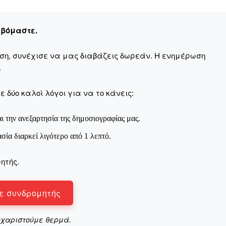
Μαχητική
ίδα
εβόμαστε.
αση, συνέχισε να μας διαβάζεις δωρεάν. Η ενημέρωση
.
Αγώνας της Κρήτ
 δύο καλοί λόγοι για να το κάνεις:
ι την ανεξαρτησία της δημοσιογραφίας μας.
Ποιοι είμαστε
Στείλτε το άρθρο σας | Κάντε μια
ασία διαρκεί λιγότερο από 1 λεπτό.
ητής.
ε συνδρομητής
υχαριστούμε θερμά.
ΙΤΕ