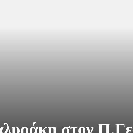
λυράκη στον Π.Γερ