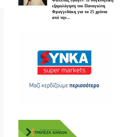
Φίλιππας έφυγε»: Η συγκινητική
εξομολόγηση του Παναγιώτη
Φραγγεδάκη για τα 25 χρόνια
από την...
ης
 δωρεά