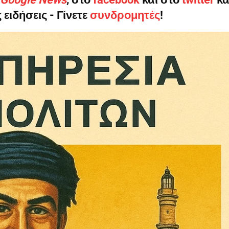
 ειδήσεις - Γίνετε
συνδρομητές
!
ληρώσουν. Και το σεβόμαστε.
η οικονομική κατάσταση, συνέχισε να μας διαβάζεις δωρεάν.
για όλους.
έ μας σήμερα. Ορίστε δύο καλοί λόγοι για να το κάνεις:
σχύει άμεσα την ποιότητα και την ανεξαρτησία της δημοσιογρ
 από έναν καφέ και η διαδικασία διαρκεί λιγότερο από 1 λεπτό
ις συνδρομητής ή δωρητής.
Γίνε συνδρομητής
Σας ευχαριστούμε θερμά.