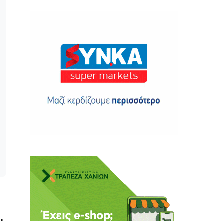
ης
 δωρεά
ι