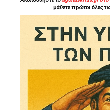
μάθετε πρώτοι όλες τις
Δεν μπορούν όλοι να π
Αν βρίσκεσαι σε δύσκολ
παραμένει προσβάσιμη 
Αν όμως μπορείς, στήριξ
Η στήριξή σου ενι
Κοστίζει λιγότερο
Επίλεξε σήμερα να γίνε