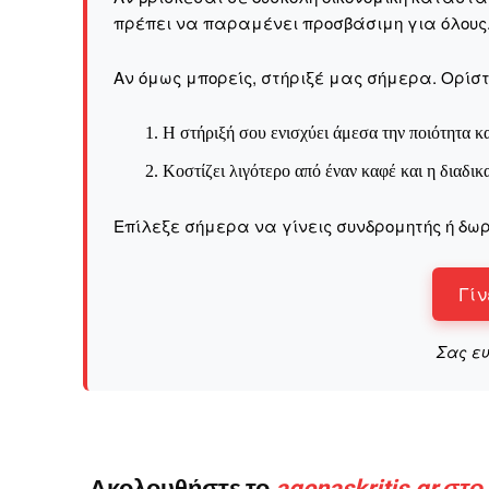
Καθημερινή 
πρέπει να παραμένει προσβάσιμη για όλους
Εφημερ
Αν όμως μπορείς, στήριξέ μας σήμερα. Ορίστε
Η στήριξή σου ενισχύει άμεσα την ποιότητα κα
Κοστίζει λιγότερο από έναν καφέ και η διαδικ
Επίλεξε σήμερα να γίνεις συνδρομητής ή δωρ
Γίν
Σας ε
Ακολουθήστε το
agonaskritis.gr στ
ΕΓΓΡΑΦΕ