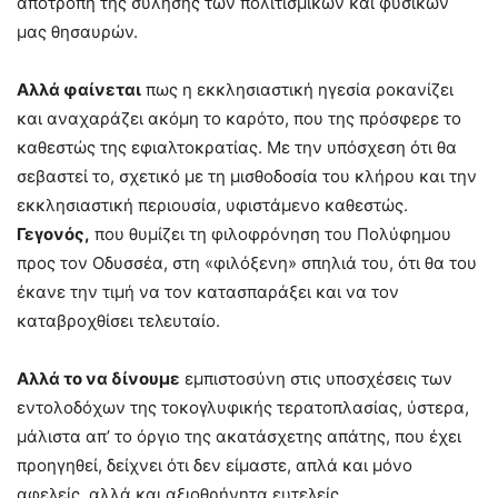
αποτροπή της σύλησης των πολιτισμικών και φυσικών
μας θησαυρών.
Αλλά φαίνεται
πως η εκκλησιαστική ηγεσία ροκανίζει
και αναχαράζει ακόμη το καρότο, που της πρόσφερε το
καθεστώς της εφιαλτοκρατίας. Με την υπόσχεση ότι θα
σεβαστεί το, σχετικό με τη μισθοδοσία του κλήρου και την
εκκλησιαστική περιουσία, υφιστάμενο καθεστώς.
Γεγονός,
που θυμίζει τη φιλοφρόνηση του Πολύφημου
προς τον Οδυσσέα, στη «φιλόξενη» σπηλιά του, ότι θα του
έκανε την τιμή να τον κατασπαράξει και να τον
καταβροχθίσει τελευταίο.
Αλλά το να δίνουμε
εμπιστοσύνη στις υποσχέσεις των
εντολοδόχων της τοκογλυφικής τερατοπλασίας, ύστερα,
μάλιστα απ’ το όργιο της ακατάσχετης απάτης, που έχει
προηγηθεί, δείχνει ότι δεν είμαστε, απλά και μόνο
αφελείς, αλλά και αξιοθρήνητα ευτελείς.