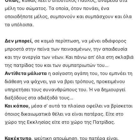
Όπως,
καθώς λέει ο απόστολος Παύλος, ανάμεσα στα
μέλη του σώματος. Τα οποία, όταν πονάει, ένα
οποιοδήποτε μέλος, συμπονούν και συμπάσχουν και όλα
τα υπόλοιπα.
Δεν μπορεί,
σε καμιά περίπτωση, να μένει αδιάφορος
μπροστά στην πείνα των πεινασμένων, την απαιδευσία
και την ανεργία των νέων. Και πάνω απ’ όλα στη σκλαβιά
της πατρίδας του και των συμπατριωτών του…
Αντίθετα μάλιστα
η ασίγαστη αγάπη του, του εμπνέει τη
διάθεση να ψάχνει, για να βρει τρόπους, προκειμένου
υπηρετήσει τους συνανθρώπους του. Ή να δημιουργεί
διεξόδους στα αδιέξοδά τους…
Και κάπου,
μέσα σ’ αυτά τα πλαίσια οφείλει να βρίσκεται
όποιος δικαιωματικά θέλει να είναι πατέρας. Είτε στο
χώρο της Εκκλησίας είτε στο χώρο της Πατρίδας.
Κακέκτυπο,
ψεύτικη απομίμηση, του πατέρα είναι,