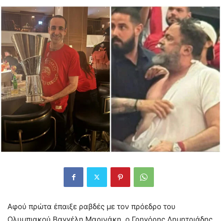
Αφού πρώτα έπαιξε ραβδές με τον πρόεδρο του
Ολυμπιακού Βαγγέλη Μαρινάκη, ο Γρηγόρης Δημητριάδης