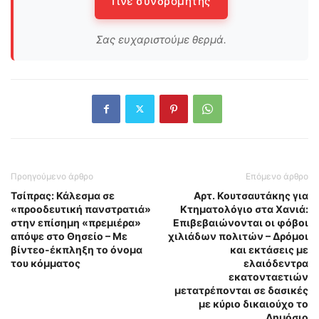
Γίνε συνδρομητής
Σας ευχαριστούμε θερμά.
Προηγούμενο άρθρο
Επόμενο άρθρο
Τσίπρας: Κάλεσμα σε
Αρτ. Κουτσαυτάκης για
«προοδευτική πανστρατιά»
Κτηματολόγιο στα Χανιά:
στην επίσημη «πρεμιέρα»
Επιβεβαιώνονται οι φόβοι
απόψε στο Θησείο – Με
χιλιάδων πολιτών – Δρόμοι
βίντεο-έκπληξη το όνομα
και εκτάσεις με
του κόμματος
ελαιόδεντρα
εκατονταετιών
μετατρέπονται σε δασικές
με κύριο δικαιούχο το
Δημόσιο