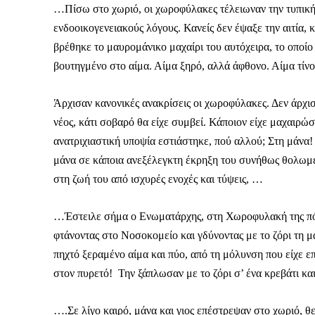
…Πίσω στο χωριό, οι χωροφύλακες τέλειωναν την τυπική 
ενδοοικογενειακούς λόγους. Κανείς δεν έψαξε την αιτία,
Το ξέρουμε…
βρέθηκε το μαυρομάνικο μαχαίρι του αυτόχειρα, το οποίο
βουτηγμένο στο αίμα. Αίμα ξηρό, αλλά άφθονο. Αίμα τίνο
Το να βλέπετε αυτά τα μ
βρίσκουμε κάποια ευχαρ
πολύ πιο σημαντικό: την
Άρχισαν κανονικές ανακρίσεις οι χωροφύλακες. Δεν άρχι
νέος, κάτι σοβαρό θα είχε συμβεί. Κάποιον είχε μαχαιρώσ
Η στήριξη σας είναι σημ
ανατριχιαστική υποψία εστιάστηκε, πού αλλού; Στη μάνα! Ο
- Κάνουμε ρεπορτά
μάνα σε κάποια ανεξέλεγκτη έκρηξη του συνήθως θολωμέ
αποσιωπήσουμε.
στη ζωή του από ισχυρές ενοχές και τύψεις, …
- Κρατάμε τη δημο
ικανότητα να πληρ
…Έστειλε σήμα ο Ενωματάρχης, στη Χωροφυλακή της πόλ
Η απλή αλήθεια είναι ό
φτάνοντας στο Νοσοκομείο και γδύνοντας με το ζόρι τη μ
ενημέρωση είναι ζωτικής
πηχτό ξεραμένο αίμα και πύο, από τη μόλυνση που είχε ε
να συνεχίσουμε.
στον πυρετό! Την ξάπλωσαν με το ζόρι σ’ ένα κρεβάτι κα
….Σε λίγο καιρό, μάνα και γιος επέστρεψαν στο χωριό, 