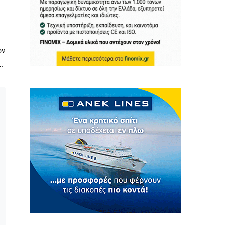
ον
….