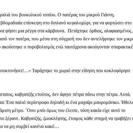
λιά του βουκολικού τοπίου. Ο πατέρας του μικρού Γιάννη,
εβδομαδιαία επίσκεψη στο διπλανό κεφαλοχώρι, για να φορτώσει στο
σε να ψήσει μια ρέγγα στα κάρβουνα. Πετάχτηκε όρθιος, αλαφιασμένο
από τον πατέρα, που μέσα στη σύγχισή του δεν αντελήφτηκε τον μικρ
που ακούστηκε ο πυροβολισμός ενώ ταυτόχρονα ακούγονταν σπαρακτικέ
 αυτοκτονήσει!…» Ταράχτηκε το χωριό στην είδηση που κυκλοφόρησε
άστατος, καβγατζής ετούτος, δεν άφηνε πέτρα πάνω στην πέτρα. Αυτά,
τα: Ένα παλιό περίστροφο δηλαδή κι ένα μαχαίρι μαυρομάνικο. Ήθελ
νάμιση μέτρο. `Οσο μπόι όμως του έλειπε, τόση κακία είχε αυτό το
Μαχητική
το ξέρανε. Καβγατζής, ζωοκλέφτης, έτοιμος κάθε στιγμή να τραβήξει τ
ίδα
για να μη συμβεί κανένα κακό…