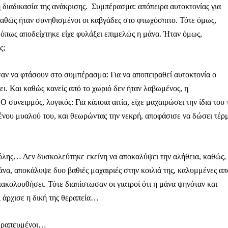
διαδικασία της ανάκρισης. Συμπέρασμα: απόπειρα αυτοκτονίας για
 καθώς ήταν συνηθισμένοι οι καβγάδες στο φτωχόσπιτο. Τότε όμως,
 όπως αποδείχτηκε είχε φυλάξει επιμελώς η μάνα. Ήταν όμως,
ς;
ηνύματα μπορεί να είναι κουραστικό. Και να είστε σίγουροί ότ
ίστηση από το να τα γράφουμε... Όμως αυτό το μήνυμα δεν 
 επιβίωση της ανεξάρτητης, μαχητικής δημοσιογραφίας στην K
σαν να φτάσουν στο συμπέρασμα: Για να αποπειραθεί αυτοκτονία ο
ει. Και καθώς κανείς από το χωριό δεν ήταν λαβωμένος, η
αντική γιατί μας επιτρέπει να:
 συνειρμός, λογικός: Για κάποια αιτία, είχε μαχαιρώσει την ίδια του 
ζ χωρίς φόβο και εξαρτήσεις. Κανείς δεν μας υπαγορεύει τι ν
νου μυαλού του, και θεωρώντας την νεκρή, αποφάσισε να δώσει τέρ
σιογραφία μας προσβάσιμη σε όλους, ακόμη και σε αυτούς που
ώσουν. Χωρίς paywall, χωρίς προνόμια μόνο για όσους έχουν τη
ης… Δεν δυσκολεύτηκε εκείνη να αποκαλύψει την αλήθεια, καθώς,
τι τα έσοδα διαρκώς συρρικνώνονται. Αν πιστεύετε ότι μια π
άνα, αποκάλυψε δυο βαθιές μαχαιριές στην κοιλιά της, καλυμμένες απ
 σημασίας για τη δημοκρατία και τον έλεγχο της εξουσίας, τ
πακολουθήσει. Τότε διαπίστωσαν οι γιατροί ότι η μάνα ψηνόταν και
ι άρχισε η δική της θεραπεία…
Γίνε συνδρομητής
θεραπευμένοι…