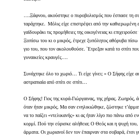
….Ξάφνου, ακούστηκε ο πυροβολισμός που έσπασε τη σιγα
ταράχτηκε. Μόλις είχε επιστρέψει από την καθιερωμένη 
γαϊδουράκι τις προμήθειες της οικογένειας κι επιχειρού
Ξοπίσω του κι ο μικρός, έτρεχε ξυπόλητος αθόρυβα πίσω 
γιο του, που τον ακολουθούσε. `Ετρεξαν κατά το σπίτι 
γυναικείες κραυγές….
Συνάχτηκε όλο το χωριό… Τι είχε γίνει; « Ο Σήφης είχε
αστραπιαία από σπίτι σε σπίτι…
Ο Σήφης! Γιος της κυρά-Γιώργαινας, της χήρας. Ζωηρός, 
όταν ήταν μικρός. Μα σαν ενηλικιώθηκε, ζώστηκε τ’άρμα
να το παίζει «ντελικανής» κι ας ήταν λίγο πιο πάνω από ε
Καθημερινή 
κορμί. Πού την εύρισκε αλήθεια; Ο Θεός και η ψυχή του, 
Εφημερ
άρματα. Οι χωριανοί δεν τον έπαιρναν στα σοβαρά, έτσι 