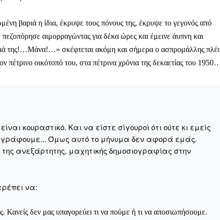
Σας ευχαριστούμε θερμά.
μένη βαριά η ίδια, έκρυψε τους πόνους της, έκρυψε το γεγονός από
), πεζοπόρησε αιμορραγώντας για δέκα ώρες και έμεινε άυπνη και
ονιά της!…Μάνα!…» σκέφτεται ακόμη και σήμερα ο ασπρομάλλης πλέ
τον πέτρινο οικότοπό του, στα πέτρινα χρόνια της δεκαετίας του 1950
ναι κουραστικό. Και να είστε σίγουροί ότι ούτε κι εμείς
 γράφουμε... Όμως αυτό το μήνυμα δεν αφορά εμάς.
η της ανεξάρτητης, μαχητικής δημοσιογραφίας στην
τρέπει να:
ς. Κανείς δεν μας υπαγορεύει τι να πούμε ή τι να αποσιωπήσουμε.