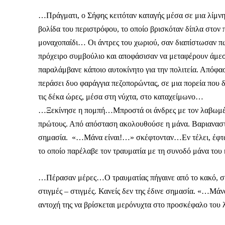
…Πράγματι, ο Σήφης κειτόταν καταγής μέσα σε μια λίμνη 
βολίδα του περιστρόφου, το οποίο βρισκόταν δίπλα στον 
μοναχοπαίδι… Οι άντρες του χωριού, σαν διαπίστωσαν πω
πρόχειρο συμβούλιο και αποφάσισαν να μεταφέρουν άμεσ
παραλάμβανε κάποιο αυτοκίνητο για την πολιτεία. Απόφα
περάσει δυο φαράγγια πεζοπορώντας, σε μια πορεία που δ
τις δέκα ώρες, μέσα στη νύχτα, στο καταχείμωνο…
…Ξεκίνησε η πομπή…Μπροστά οι άνδρες με τον λαβωμένο 
πρώτους. Από απόσταση ακολουθούσε η μάνα. Βαριαναστέν
σημασία. «…Μάνα είναι!…» σκέφτονταν…Εν τέλει, έφτασα
το οποίο παρέλαβε τον τραυματία με τη συνοδό μάνα το
…Πέρασαν μέρες…Ο τραυματίας πήγαινε από το κακό, στο 
στιγμές – στιγμές. Κανείς δεν της έδινε σημασία. «…Μά
ΕΓΓΡΑΦΕ
αντοχή της να βρίσκεται μερόνυχτα στο προσκέφαλο του 