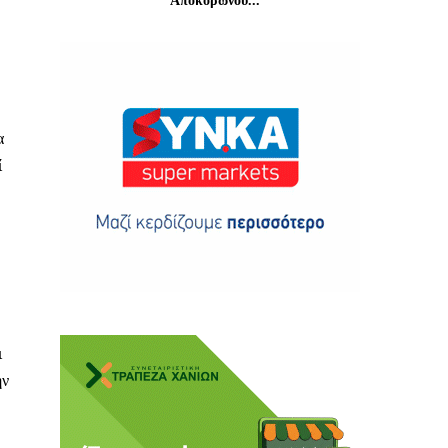
Αποκορώνου...
ης
α
ί
 δωρεά
ι
ην