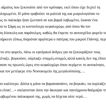
αίματος που ξεκινούσε από τον κρόταφο, εκεί όπου είχε δεχτεί τη
πληγωμένο. Η μάνα τραβούσε τα μαλλιά της και μοιρολογιόταν το
ς το παλικάρι ήταν ζωντανό αν και βαριά λαβωμένο, έκαναν ένα
α το Σήφη ως το κοντινότερο κεφαλοχώρι, από όπου θα τον
Αγώνας της Κρήτ
ση δύσκολη και παράτολμη, καθώς θα έπρεπε το αυτοσχέδιο φορείο ν
ιήρκεσε (όπως διηγιόταν αργότερα ο πατέρας του μικρού Γιάννη), περ
Ποιοι είμαστε
Στείλτε το άρθρο σας | Κάντε μια
στο φορείο, πίσω οι εφεδρικοί άνδρες για να ξεκουράζουν τους
αζε, βογκούσε, ούρλιαζε στιγμές-στιγμές αλλά κανείς δεν της έδινε
ν τις πρωινές ώρες στο κεφαλοχώρι όπου περίμενε το αυτοκίνητο,
υ και τον μετέφερε στο Νοσοκομείο της μεγαλούπολης….
καλύτερο. Δίπλα η μάνα να βαριανασαίνει, να βογκάει, να ουρλιάζε
να είναι!…» σκέφτονταν όσοι την άκουγαν και ταυτόχρονα θαύμαζαν τ
ΙΤΕ
λαβωμένου παλικαριού της, χωρίς να δέχεται ούτε νερό…