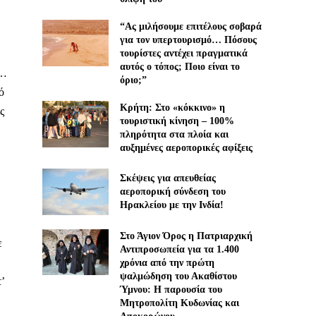
“Ας μιλήσουμε επιτέλους σοβαρά
για τον υπερτουρισμό… Πόσους
τουρίστες αντέχει πραγματικά
αυτός ο τόπος; Ποιο είναι το
ς…
όριο;”
ό
Κρήτη: Στο «κόκκινο» η
ς
τουριστική κίνηση – 100%
πληρότητα στα πλοία και
αυξημένες αεροπορικές αφίξεις
Σκέψεις για απευθείας
αεροπορική σύνδεση του
Ηρακλείου με την Ινδία!
Στο Άγιον Όρος η Πατριαρχική
ε
Αντιπροσωπεία για τα 1.400
χρόνια από την πρώτη
ψαλμώδηση του Ακαθίστου
’
Ύμνου: Η παρουσία του
Μητροπολίτη Κυδωνίας και