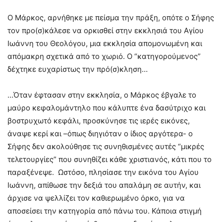
Ο Μάρκος, αρνήθηκε με πείσμα την πράξη, οπότε ο Σήφης
τον προ(σ)κάλεσε να ορκισθεί στην εκκλησιά του Αγίου
Ιωάννη του Θεολόγου, μια εκκλησία απομονωμένη και
απόμακρη σχετικά από το χωριό. Ο “κατηγορούμενος”
δέχτηκε ευχαρίστως την πρό(σ)κληση…
…Όταν έφτασαν στην εκκλησία, ο Μάρκος έβγαλε το
μαύρο κεφαλομάντηλο που κάλυπτε ένα δασύτριχο και
βοστρυχωτό κεφάλι, προσκύνησε τις ιερές εικόνες,
άναψε κερί και –όπως διηγιόταν ο ίδιος αργότερα- ο
Σήφης δεν ακολούθησε τις συνηθισμένες αυτές “μικρές
τελετουργίες” που συνηθίζει κάθε χριστιανός, κάτι που το
παραξένεψε. Ωστόσο, πλησίασε την εικόνα του Αγίου
Ιωάννη, απίθωσε την δεξιά του απαλάμη σε αυτήν, και
άρχισε να ψελλίζει τον καθιερωμένο όρκο, για να
αποσείσει την κατηγορία από πάνω του. Κάποια στιγμή