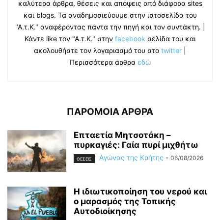
καλύτερα άρθρα, θέσεις και απόψεις από διάφορα sites
και blogs. Τα αναδημοσιεύουμε στην ιστοσελίδα του
"Α.τ.Κ." αναφέροντας πάντα την πηγή και τον συντάκτη. |
Κάντε like τον "Α.τ.Κ." στην
facebook
σελίδα του και
ακολουθήστε τον λογαριασμό του στο
twitter
|
Περισσότερα άρθρα
εδώ
ΠΑΡΟΜΟΙΑ ΑΡΘΡΑ
Επταετία Μητσοτάκη –
πυρκαγιές: Γαία πυρί μιχθήτω
Αγώνας της Κρήτης
-
06/08/2026
ΘΕΣΕΙΣ
Η ιδιωτικοποίηση του νερού και
ο μαρασμός της Τοπικής
Αυτοδιοίκησης