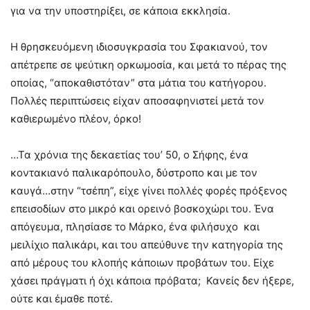
για να την υποστηρίξει, σε κάποια εκκλησία.
Η θρησκευόμενη ιδιοσυγκρασία του Σφακιανού, τον
απέτρεπε σε ψεύτικη ορκωμοσία, και μετά το πέρας της
οποίας, “αποκαθιστόταν” στα μάτια του κατήγορου.
Πολλές περιπτώσεις είχαν αποσαφηνιστεί μετά τον
καθιερωμένο πλέον, όρκο!
…Τα χρόνια της δεκαετίας του’ 50, ο Σήφης, ένα
κοντακιανό παλικαρόπουλο, δύστροπο και με τον
καυγά…στην “τσέπη”, είχε γίνει πολλές φορές πρόξενος
επεισοδίων στο μικρό και ορεινό βοσκοχώρι του. Ένα
απόγευμα, πλησίασε το Μάρκο, ένα φιλήσυχο και
μειλίχιο παλικάρι, και του απεύθυνε την κατηγορία της
από μέρους του κλοπής κάποιων προβάτων του. Είχε
χάσει πράγματι ή όχι κάποια πρόβατα; Κανείς δεν ήξερε,
ούτε και έμαθε ποτέ.