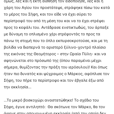
όμως, λες και η έκτη αίσθηση τον ειδοποίησε, λες και η
χάρη του Αγίου τον προστάτεψε, στράφηκε πίσω του κατά
το μέρος του Σήφη, και τον είδε να έχει σύρει το
περίστροφό του από τη μέση του και να το έχει στρέψει
προς το κεφάλι του. Αντέδρασε ενστικτωδώς, του άρπαξε
με δύναμη το οπλισμένο χέρι στρέφοντάς το προς τα
πάνω τη στιγμή που το όπλο εκπυρσοκροτούσε, και με τη
βολίδα να διαπερνά το αριστερό ξύλινο-χοντρό πλαίσιο
της εικόνας της Θεομήτορος – στην Ωραία Πύλη- και να
σφηνώνεται στο πρόσωπό της (όπου παραμένει μέχρι
σήμερα, θυμίζοντας την πράξη του ιερόσυλου)! Και όπως
ήταν πιο δυνατός και ψύχραιμος ο Μάρκος, αφόπλισε τον
Σήφη, του πήρε το περίστροφο και τον έβγαλε έξω από
την εκκλησία…
…Το μικρό βοσκοχώρι αναστατώθηκε! Το σχέδιο του
Σήφη, έγινε αντιληπτό: Θα σκότωνε τον Μάρκο, θα τον
άφηνε στην απομονωμένη εκκλησία (από την οποία δεν