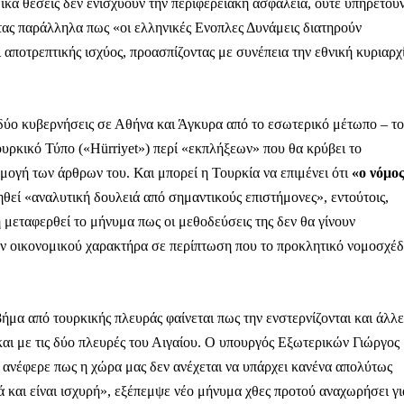
Μαχητική
κά θέσεις δεν ενισχύουν την περιφερειακή ασφάλεια, ούτε υπηρετού
ίδα
τας παράλληλα πως «οι ελληνικές Ενοπλες Δυνάμεις διατηρούν
 αποτρεπτικής ισχύος, προασπίζοντας με συνέπεια την εθνική κυριαρχ
ς δύο κυβερνήσεις σε Αθήνα και Άγκυρα από το εσωτερικό μέτωπο – το
ουρκικό Τύπο («Hürriyet») περί «εκπλήξεων» που θα κρύβει το
Αγώνας της Κρήτ
ρμογή των άρθρων του. Και μπορεί η Τουρκία να επιμένει ότι
«ο νόμο
ηθεί «αναλυτική δουλειά από σημαντικούς επιστήμονες», εντούτοις,
Ποιοι είμαστε
 μεταφερθεί το μήνυμα πως οι μεθοδεύσεις της δεν θα γίνουν
Στείλτε το άρθρο σας | Κάντε μια
ων οικονομικού χαρακτήρα σε περίπτωση που το προκλητικό νομοσχέδ
ήμα από τουρκικής πλευράς φαίνεται πως την ενστερνίζονται και άλλε
και με τις δύο πλευρές του Αιγαίου. Ο υπουργός Εξωτερικών Γιώργος
 ανέφερε πως η χώρα μας δεν ανέχεται να υπάρχει κανένα απολύτως
 και είναι ισχυρή», εξέπεμψε νέο μήνυμα χθες προτού αναχωρήσει γι
ΙΤΕ