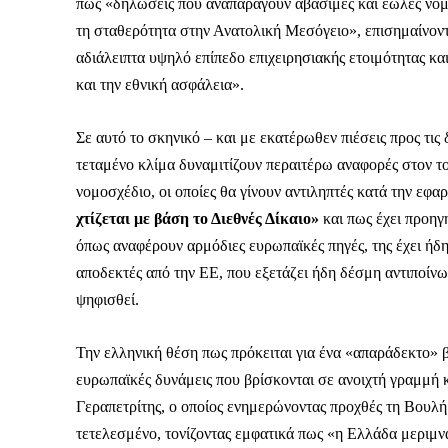
Καθημερινή 
πως «δηλώσεις που αναπαράγουν αβάσιμες και έωλες νομι
Εφημερ
τη σταθερότητα στην Ανατολική Μεσόγειο», επισημαίνον
αδιάλειπτα υψηλό επίπεδο επιχειρησιακής ετοιμότητας και
και την εθνική ασφάλεια».
Σε αυτό το σκηνικό – και με εκατέρωθεν πιέσεις προς τι
τεταμένο κλίμα δυναμιτίζουν περαιτέρω αναφορές στον τ
νομοσχέδιο, οι οποίες θα γίνουν αντιληπτές κατά την εφα
χτίζεται με βάση το Διεθνές Δίκαιο»
και πως έχει προηγ
όπως αναφέρουν αρμόδιες ευρωπαϊκές πηγές, της έχει ήδη
αποδεκτές από την ΕΕ, που εξετάζει ήδη δέσμη αντιποίν
ψηφισθεί.
Την ελληνική θέση πως πρόκειται για ένα «απαράδεκτο» β
ευρωπαϊκές δυνάμεις που βρίσκονται σε ανοιχτή γραμμή 
Γεραπετρίτης, ο οποίος ενημερώνοντας προχθές τη Βουλή
τετελεσμένο, τονίζοντας εμφατικά πως «η Ελλάδα μεριμνά
ΕΓΓΡΑΦΕ