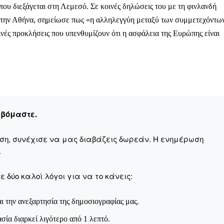
υ διεξάγεται στη Λεμεσό. Σε κοινές δηλώσεις του με τη φινλανδή
 την Αθήνα, σημείωσε πως «η αλληλεγγύη μεταξύ των συμμετεχόντω
ινές προκλήσεις που υπενθυμίζουν ότι η ασφάλεια της Ευρώπης είναι
ληρώσουν. Και το σεβόμαστε.
η οικονομική κατάσταση, συνέχισε να μας διαβάζεις δωρεάν.
για όλους.
έ μας σήμερα. Ορίστε δύο καλοί λόγοι για να το κάνεις:
εβόμαστε.
σχύει άμεσα την ποιότητα και την ανεξαρτησία της δημοσιογρ
αση, συνέχισε να μας διαβάζεις δωρεάν. Η ενημέρωση
 από έναν καφέ και η διαδικασία διαρκεί λιγότερο από 1 λεπτό
.
ις συνδρομητής ή δωρητής.
 δύο καλοί λόγοι για να το κάνεις:
Γίνε συνδρομητής
ι την ανεξαρτησία της δημοσιογραφίας μας.
Σας ευχαριστούμε θερμά.
ασία διαρκεί λιγότερο από 1 λεπτό.