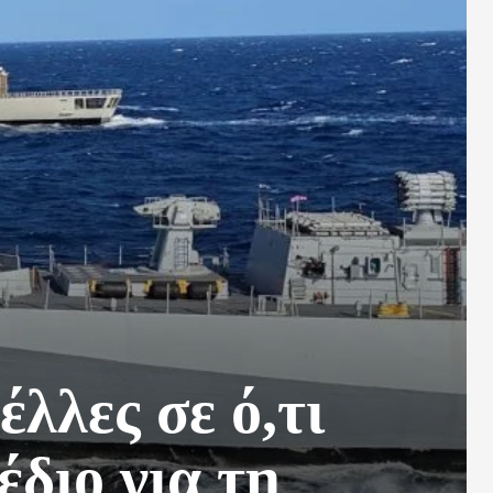
λλες σε ό,τι
διο για τη