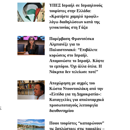
ΥΠΕΞ Ισραήλ σε Ισραηλινούς
τουρίστες στην Ελλάδα:
«Κρατήστε χαμηλό προφίλ»
λόγω διαδηλώσεων κατά της
γενοκτονίας στη Γάζα
Παρέμβαση Φραντσέσκα
Αλμπανέζε για το
Παλαιστινιακό: “Επιβάλετε
κυρώσεις στο Ισραήλ.
Απομονώστε το Ισραήλ. Κόψτε
το εμπόριο. Όχι άλλα όπλα. Η
Νάκμπα δεν τελείωσε ποτέ”
Αποχώρηση με αιχμές του
Κώστα Ντουντουλάκη από την
«Ελπίδα για τη Δημοκρατία»:
Καταγγελίες για απολυταρχικά
προσωποπαγούς λειτουργία
ς
διευθυντηρίου
Ποιοι τουρίστες “καπαρώνουν”
τις ξαπλώστρες στις παραλίες –