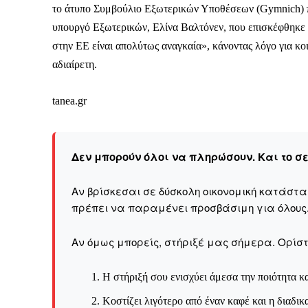
το άτυπο Συμβούλιο Εξωτερικών Υποθέσεων (Gymnich) πο
υπουργό Εξωτερικών, Ελίνα Βαλτόνεν, που επισκέφθηκε
στην ΕΕ είναι απολύτως αναγκαία», κάνοντας λόγο για κο
αδιαίρετη.
Δεν μπορούν όλοι να π
tanea.gr
Αν βρίσκεσαι σε δύσκολ
παραμένει προσβάσιμη 
Αν όμως μπορείς, στήριξ
Δεν μπορούν όλοι να πληρώσουν. Και το σ
Η στήριξή σου ενι
Αν βρίσκεσαι σε δύσκολη οικονομική κατάστ
Κοστίζει λιγότερο
πρέπει να παραμένει προσβάσιμη για όλους
Επίλεξε σήμερα να γίνε
Αν όμως μπορείς, στήριξέ μας σήμερα. Ορίστε
Η στήριξή σου ενισχύει άμεσα την ποιότητα κα
Κοστίζει λιγότερο από έναν καφέ και η διαδικ