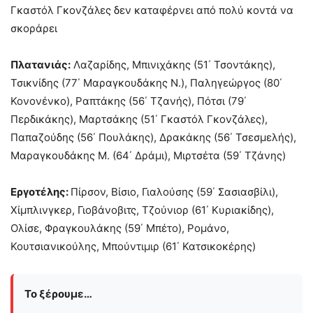
Γκαστόλ Γκονζάλες δεν καταφέρνει από πολύ κοντά να
σκοράρει
Πλατανιάς:
Λαζαρίδης, Μπινιχάκης (51΄ Τσοντάκης),
Τσικνίδης (77΄ Μαραγκουδάκης Ν.), Παληγεώργος (80΄
Κονονένκο), Ραπτάκης (56΄ Τζανής), Πότσι (79΄
Περδικάκης), Μαρτσάκης (51΄ Γκαστόλ Γκονζάλες),
Παπαζούδης (56΄ Πουλάκης), Δρακάκης (56΄ Τσεσμελής),
Μαραγκουδάκης Μ. (64΄ Δράμι), Μιρτσέτα (59΄ Τζάνης)
Εργοτέλης:
Πίρσον, Βίσιο, Γιαλούσης (59΄ Σασιασβίλι),
Χίμπλινγκερ, Γιοβάνοβιτς, Τζούνιορ (61΄ Κυριακίδης),
Ολίσε, Φραγκουλάκης (59΄ Μπέτο), Ρομάνο,
Κουτσιανικούλης, Μπούντιμιρ (61΄ Κατσικοκέρης)
Το ξέρουμε…