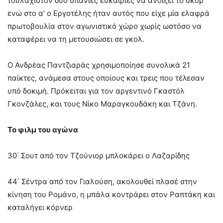
τουλάχιστον δύο σπάνιες ευκαιρίες να ανοίξει το σκορ
ενώ στο αʼ ο Εργοτέλης ήταν αυτός που είχε μία ελαφρά
πρωτοβουλία στον αγωνιστικό χώρο χωρίς ωστόσο να
καταφέρει να τη μετουσιώσει σε γκολ.
Ο Ανδρέας Παντζιαράς χρησιμοποίησε συνολικά 21
παίκτες, ανάμεσα στους οποίους και τρεις που τέλεσαν
υπό δοκιμή. Πρόκειται για τον αργεντινό Γκαστόλ
Γκονζάλες, και τους Νίκο Μαραγκουδάκη και Τζάνη.
Το φιλμ του αγώνα
30΄ Σουτ από τον Τζούνιορ μπλοκάρει ο Λαζαρίδης
44΄ Σέντρα από τον Γιαλούση, ακολουθεί πλασέ στην
κίνηση του Ρομάνο, η μπάλα κοντράρει στον Ραπτάκη και
καταλήγει κόρνερ