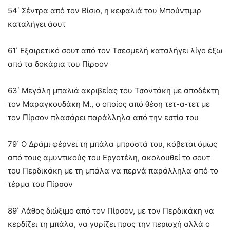
54΄ Σέντρα από τον Βίσιο, η κεφαλιά του Μπούντιμιρ
καταλήγει άουτ
61΄ Εξαιρετικό σουτ από τον Τσεσμελή καταλήγει λίγο έξω
από τα δοκάρια του Πίρσον
63΄ Μεγάλη μπαλιά ακριβείας του Τσοντάκη με αποδέκτη
τον Μαραγκουδάκη Μ., ο οποίος από θέση τετ-α-τετ με
τον Πίρσον πλασάρει παράλληλα από την εστία του
79΄ Ο Δράμι φέρνει τη μπάλα μπροστά του, κόβεται όμως
από τους αμυντικούς του Εργοτέλη, ακολουθεί το σουτ
του Περδικάκη με τη μπάλα να περνά παράλληλα από το
τέρμα του Πίρσον
89΄ Λάθος διώξιμο από τον Πίρσον, με τον Περδικάκη να
κερδίζει τη μπάλα, να γυρίζει προς την περιοχή αλλά ο