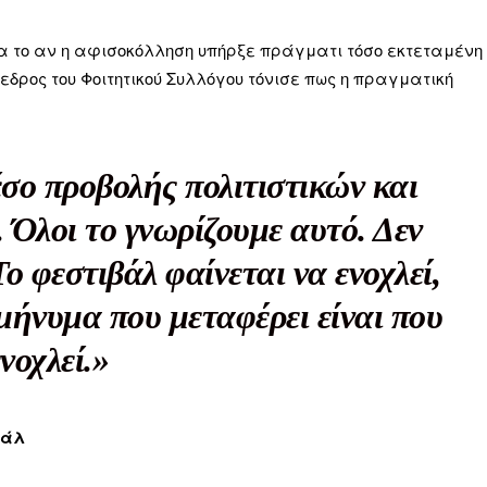
Μαχητική
ίδα
α το αν η αφισοκόλληση υπήρξε πράγματι τόσο εκτεταμένη
όεδρος του Φοιτητικού Συλλόγου τόνισε πως η πραγματική
έσο προβολής πολιτιστικών και
Αγώνας της Κρήτ
 Όλοι το γνωρίζουμε αυτό. Δεν
Ποιοι είμαστε
Το φεστιβάλ φαίνεται να ενοχλεί,
Στείλτε το άρθρο σας | Κάντε μια
μήνυμα που μεταφέρει είναι που
ενοχλεί.»
βάλ
ΙΤΕ