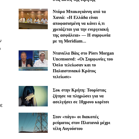
Ντόρα Μπακογιάννη από τα
Χανιά: «Η Ελλάδα είναι
αποφασισμένη να κάνει ό,τι
χρειάζεται για την ενεργειακή
της ασφάλεια» — Η συμφωνία
ν
με τη Meridiam...
υ
Ντανιέλα Βάις στο Piers Morgan
Uncensored: «Οι Συμφωνίες του
Όσλο τελείωσαν και το
Παλαιστινιακό Κράτος
τελείωσε»
Σοκ στην Κρήτη: Τουρίστας
ζήτησε να πληρώσει για να
ασελγήσει σε 10χρονο κορίτσι
κε
Στον «πάγο» οι διακοπές
ρεύματος στον Πλατανιά μέχρι
τέλη Αυγούστου