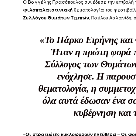
Ο Βαγγέλης Πρασόπουλος συνέδεσε την επιβολή τ
φιλοπαλαιστινιακή
θεματολογία του φεστιβάλ,
Συλλόγου Θυμάτων Τεμπών
, Παύλου Ασλανίδη, 
Δεν μπορούν όλοι να π
«Το Πάρκο Ειρήνης και 
Αν βρίσκεσαι σε δύσκολ
Ήταν η πρώτη φορά π
παραμένει προσβάσιμη 
Σύλλογος των Θυμάτων
Αν όμως μπορείς, στήριξ
ενόχλησε. Η παρουσ
Η στήριξή σου ενι
Κοστίζει λιγότερο
θεματολογία, η συμμετοχ
Επίλεξε σήμερα να γίνε
όλα αυτά έδωσαν ένα σ
κυβέρνηση και 
«Οι στρατιώτες κυκλοφορούν ελεύθερα – Οι φοι