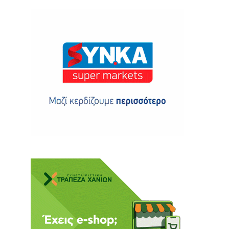
ης
 δωρεά