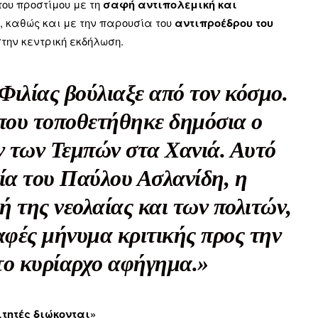
ου προστίμου με τη
σαφή αντιπολεμική και
 καθώς και με την παρουσία του
αντιπροέδρου του
στην κεντρική εκδήλωση.
ληρώσουν. Και το σεβόμαστε.
Φιλίας βούλιαξε από τον κόσμο.
η οικονομική κατάσταση, συνέχισε να μας διαβάζεις δωρεάν.
ου τοποθετήθηκε δημόσια ο
για όλους.
 των Τεμπών στα Χανιά. Αυτό
έ μας σήμερα. Ορίστε δύο καλοί λόγοι για να το κάνεις:
ία του Παύλου Ασλανίδη, η
σχύει άμεσα την ποιότητα και την ανεξαρτησία της δημοσιογρ
 από έναν καφέ και η διαδικασία διαρκεί λιγότερο από 1 λεπτό
ή της νεολαίας και των πολιτών,
ις συνδρομητής ή δωρητής.
αφές μήνυμα κριτικής προς την
το κυρίαρχο αφήγημα.»
Γίνε συνδρομητής
Σας ευχαριστούμε θερμά.
τητές διώκονται»