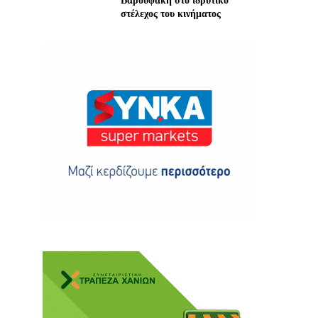
Βαρουφάκη στο ιδρυτικό
στέλεχος του κινήματος
ης
 δωρεά