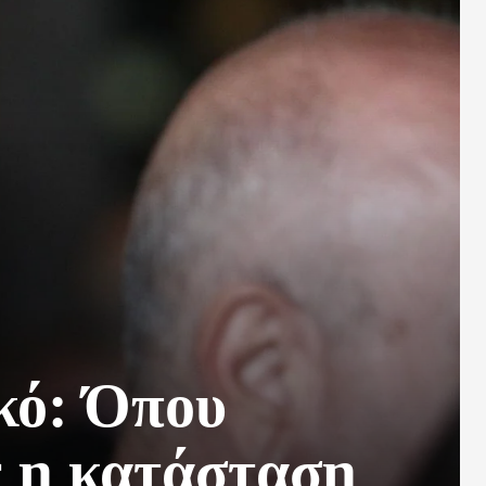
κό: Όπου
ε η κατάσταση