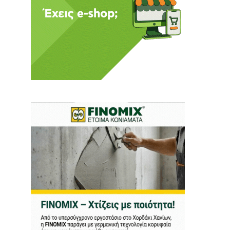
ι ούτε κι εμείς
αφορά εμάς. Αφορά κάτι
ρήτη.
α πούμε ή τι να
 δεν έχουν την
ν οικονομική δυνατότητα.
ραγματικά ελεύθερη
ότε δώστε μας τη δύναμη