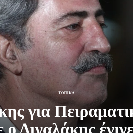
ΤΟΠΙΚΑ
κης για Πειραματι
 ο Διγαλάκης έγιν