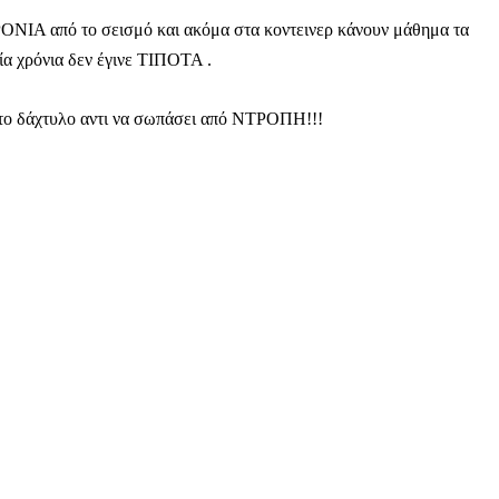
ΝΙΑ από το σεισμό και ακόμα στα κοντεινερ κάνουν μάθημα τα
ρία χρόνια δεν έγινε ΤΙΠΟΤΑ .
ι το δάχτυλο αντι να σωπάσει από ΝΤΡΟΠΗ!!!
Αγώνας της Κρήτ
Ποιοι είμαστε
Στείλτε το άρθρο σας | Κάντε μια
ΙΤΕ