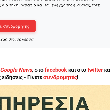
για τη δημοκρατία και τον έλεγχο της εξουσίας, τότε
ηνύματα μπορεί να είναι κουραστικό. Και να είστε σίγουροί ότ
ε συνδρομητής
ίστηση από το να τα γράφουμε... Όμως αυτό το μήνυμα δεν 
 επιβίωση της ανεξάρτητης, μαχητικής δημοσιογραφίας στην K
υχαριστούμε θερμά.
αντική γιατί μας επιτρέπει να:
ζ χωρίς φόβο και εξαρτήσεις. Κανείς δεν μας υπαγορεύει τι ν
σιογραφία μας προσβάσιμη σε όλους, ακόμη και σε αυτούς που
ο Google News
, στο
facebook
και στο
twitter
κα
ώσουν. Χωρίς paywall, χωρίς προνόμια μόνο για όσους έχουν τη
 ειδήσεις - Γίνετε
συνδρομητές
!
τι τα έσοδα διαρκώς συρρικνώνονται. Αν πιστεύετε ότι μια π
 σημασίας για τη δημοκρατία και τον έλεγχο της εξουσίας, τ
Γίνε συνδρομητής