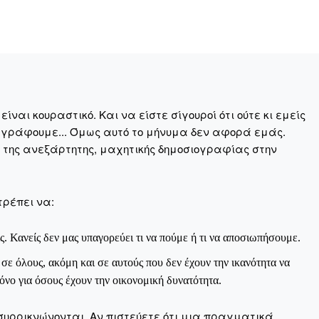
Αγώνας της Κρήτ
ναι κουραστικό. Και να είστε σίγουροί ότι ούτε κι εμείς
Ποιοι είμαστε
 γράφουμε... Όμως αυτό το μήνυμα δεν αφορά εμάς.
Στείλτε το άρθρο σας | Κάντε μια
η της ανεξάρτητης, μαχητικής δημοσιογραφίας στην
τρέπει να:
ς. Κανείς δεν μας υπαγορεύει τι να πούμε ή τι να αποσιωπήσουμε.
ε όλους, ακόμη και σε αυτούς που δεν έχουν την ικανότητα να
ΙΤΕ
νο για όσους έχουν την οικονομική δυνατότητα.
συρρικνώνονται. Αν πιστεύετε ότι μια πραγματικά