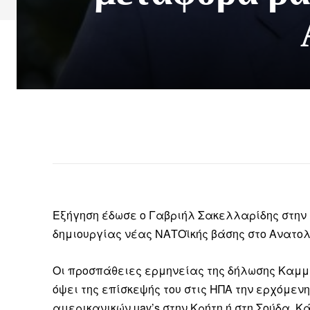
Εξήγηση έδωσε ο Γαβριήλ Σακελλαρίδης στην 
δημιουργίας νέας ΝΑΤΟϊκής βάσης στο Ανατολι
Οι προσπάθειες ερμηνείας της δήλωσης Καμμέ
όψει της επίσκεψής του στις ΗΠΑ την ερχόμε
αμερικανικών uav’s στην Κρήτη ή στη Σούδα. Κ