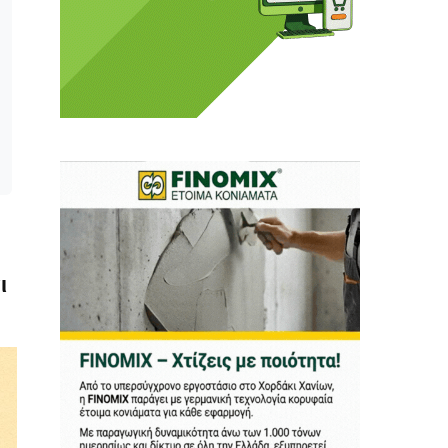
ι ούτε κι εμείς
αφορά εμάς. Αφορά κάτι
ρήτη.
α πούμε ή τι να
 δεν έχουν την
ι
ν οικονομική δυνατότητα.
ραγματικά ελεύθερη
ότε δώστε μας τη δύναμη