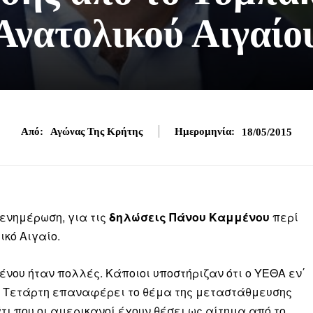
Ανατολικού Αιγαίο
Από:
Αγώνας Της Κρήτης
Ημερομηνία:
18/05/2015
ενημέρωση, για τις
δηλώσεις Πάνου Καμμένου
περί
κό Αιγαίο.
νου ήταν πολλές. Κάποιοι υποστήριζαν ότι ο ΥΕΘΑ εν΄
νη Τετάρτη επαναφέρει το θέμα της μεταστάθμευσης
άτι που οι αμερικανοί έχουν θέσει ως αίτημα από το