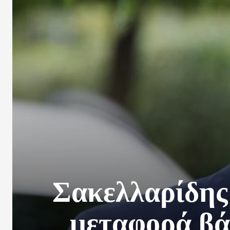
Σακελλαρίδης
μεταφορά βά