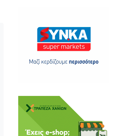
ης
 δωρεά