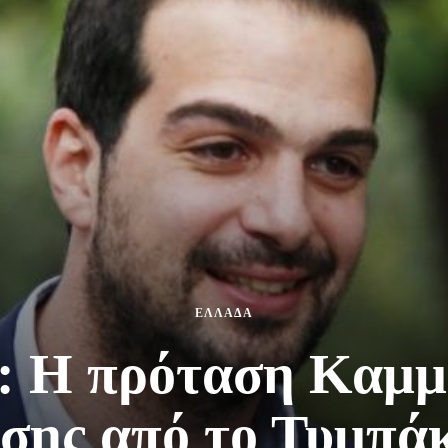
ΕΛΛΑΔΑ
: Η πρόταση Καμμ
σης από το Τυμπάκι