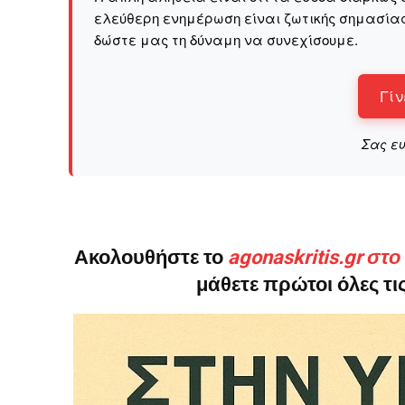
ελεύθερη ενημέρωση είναι ζωτικής σημασίας 
δώστε μας τη δύναμη να συνεχίσουμε.
Το ξέρουμε…
Το να βλέπετε αυτά τα μ
Γίν
βρίσκουμε κάποια ευχαρ
πολύ πιο σημαντικό: την
Σας ε
Η στήριξη σας είναι σημ
- Κάνουμε ρεπορτά
αποσιωπήσουμε.
- Κρατάμε τη δημο
Ακολουθήστε το
agonaskritis.gr στ
ικανότητα να πληρ
μάθετε πρώτοι όλες τις
Η απλή αλήθεια είναι ό
ενημέρωση είναι ζωτικής
να συνεχίσουμε.