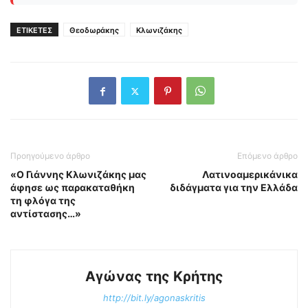
ΕΤΙΚΕΤΕΣ
Θεοδωράκης
Κλωνιζάκης
Προηγούμενο άρθρο
Επόμενο άρθρο
«Ο Γιάννης Κλωνιζάκης μας
Λατινοαμερικάνικα
άφησε ως παρακαταθήκη
διδάγματα για την Ελλάδα
τη φλόγα της
αντίστασης…»
Αγώνας της Κρήτης
http://bit.ly/agonaskritis