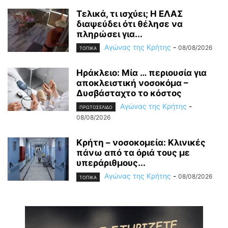
Τελικά, τι ισχύει; Η ΕΛΑΣ
διαψεύδει ότι θέλησε να
πληρώσει για...
Αγώνας της Κρήτης
-
08/08/2026
ΤΟΠΙΚΑ
Ηράκλειο: Μία … περιουσία για
αποκλειστική νοσοκόμα –
Δυσβάσταχτο το κόστος
Αγώνας της Κρήτης
-
ΠΡΩΤΟΣΕΛΙΔΟ
08/08/2026
Κρήτη – νοσοκομεία: Κλινικές
πάνω από τα όριά τους με
υπεράριθμους...
Αγώνας της Κρήτης
-
08/08/2026
ΤΟΠΙΚΑ