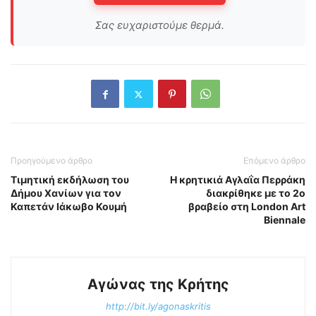
Σας ευχαριστούμε θερμά.
Προηγούμενο άρθρο
Επόμενο άρθρο
Τιμητική εκδήλωση του
Η κρητικιά Αγλαΐα Περράκη
Δήμου Χανίων για τον
διακρίθηκε με το 2ο
Καπετάν Ιάκωβο Κουμή
βραβείο στη London Art
Biennale
Αγώνας της Κρήτης
http://bit.ly/agonaskritis