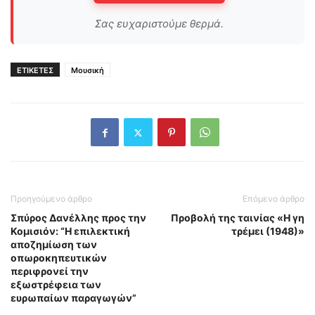
Σας ευχαριστούμε θερμά.
ΕΤΙΚΕΤΕΣ
Μουσική
Προηγούμενο άρθρο
Επόμενο άρθρο
Σπύρος Δανέλλης προς την
Προβολή της ταινίας «Η γη
Κομισιόν: “Η επιλεκτική
τρέμει (1948)»
αποζημίωση των
οπωροκηπευτικών
περιφρονεί την
εξωστρέφεια των
ευρωπαίων παραγωγών”