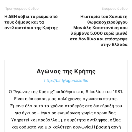
Προηγούμενο άρθρο
Επόμενο άρθρο
Η ΔΕΗ κόβει το ρεύμα από
H ιστορία του Χανιώτη
τους δήμους και τα
θωρακοχειρούργου
αντλιοστάσια της Κρήτης
Μανώλη Καπετανάκη που
λάμβανε 5.000 ευρώ μισθό
στο Λονδίνο και επέστρεψε
στην Ελλάδα
Αγώνας της Κρήτης
http://bit.ly/agonaskritis
Ο “Αγώνας της Κρήτης” εκδόθηκε στις 8 Ιουλίου του 1981.
Είναι η έκφραση μιας πολύχρονης αγωνιστικότητας.
Έμεινε όλα αυτά τα χρόνια σταθερός στη διακήρυξή του
για έγκυρη – έγκαιρη ενημέρωση χωρίς παρωπίδες.
Υπηρετεί και προβάλλει, με ευρύτητα αντίληψης, αξίες
και οράματα για μία καλύτερη κοινωνία.Η βασική αρχή