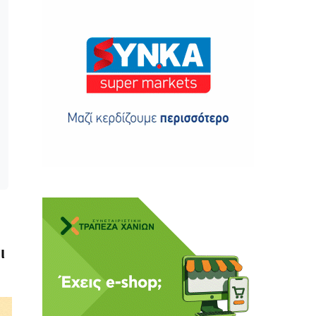
ης
 δωρεά
ι