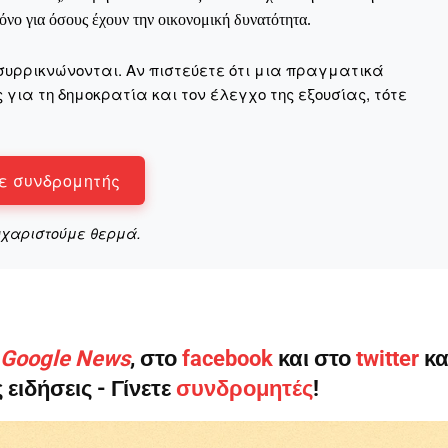
νο για όσους έχουν την οικονομική δυνατότητα.
συρρικνώνονται. Αν πιστεύετε ότι μια πραγματικά
για τη δημοκρατία και τον έλεγχο της εξουσίας, τότε
Αγώνας της Κρήτ
ε συνδρομητής
Ποιοι είμαστε
Στείλτε το άρθρο σας | Κάντε μια
υχαριστούμε θερμά.
ο Google News
, στο
facebook
και στο
twitter
κα
 ειδήσεις - Γίνετε
συνδρομητές
!
ΙΤΕ