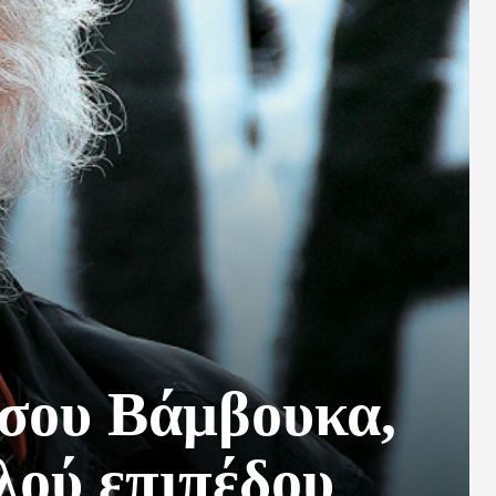
σου Βάμβουκα,
ού επιπέδου