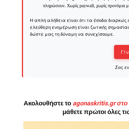
πληρώσουν. Χωρίς paywall, χωρίς προνόμια μό
Η απλή αλήθεια είναι ότι τα έσοδα διαρκώς 
ελεύθερη ενημέρωση είναι ζωτικής σημασίας 
δώστε μας τη δύναμη να συνεχίσουμε.
Γίν
Σας ε
Ακολουθήστε το
agonaskritis.gr στ
μάθετε πρώτοι όλες τις
ΕΓΓΡΑΦΕ