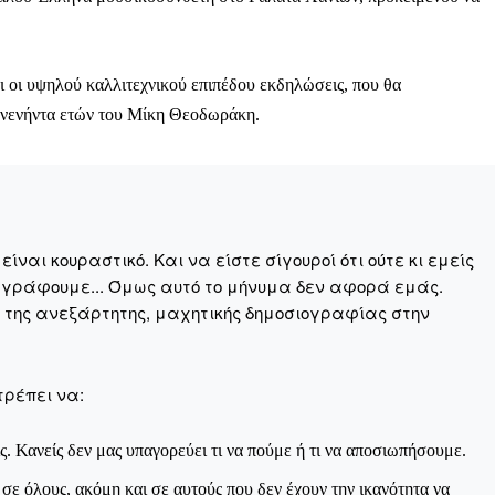
 οι υψηλού καλλιτεχνικού επιπέδου εκδηλώσεις, που θα
ενενήντα ετών του Μίκη Θεοδωράκη.
ναι κουραστικό. Και να είστε σίγουροί ότι ούτε κι εμείς
 γράφουμε... Όμως αυτό το μήνυμα δεν αφορά εμάς.
η της ανεξάρτητης, μαχητικής δημοσιογραφίας στην
τρέπει να:
Μαχητική
ς. Κανείς δεν μας υπαγορεύει τι να πούμε ή τι να αποσιωπήσουμε.
ίδα
ε όλους, ακόμη και σε αυτούς που δεν έχουν την ικανότητα να