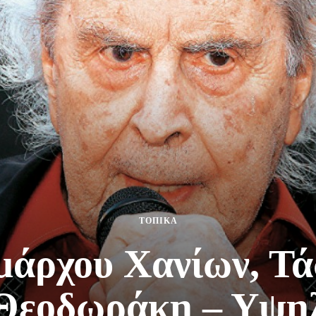
ΤΟΠΙΚΑ
μάρχου Χανίων, Τά
 Θεοδωράκη – Υψηλ