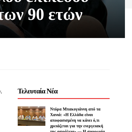
των 90 ετών
Τελευταία Νέα
,
Ντόρα Μπακογιάννη από τα
Χανιά: «Η Ελλάδα είναι
αποφασισμένη να κάνει ό,τι
χρειάζεται για την ενεργειακή
της ασφάλεια» — Η συμφωνία