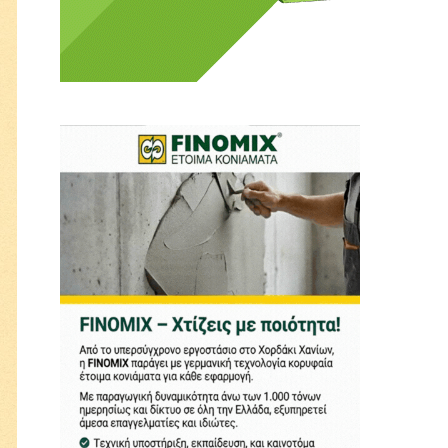
ι ούτε κι εμείς
αφορά εμάς. Αφορά κάτι
ρήτη.
α πούμε ή τι να
 δεν έχουν την
ν οικονομική δυνατότητα.
ραγματικά ελεύθερη
ότε δώστε μας τη δύναμη