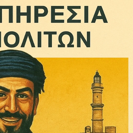
ηνύματα μπορεί να είναι κουραστικό. Και να είστε σίγουροί ότ
ίστηση από το να τα γράφουμε... Όμως αυτό το μήνυμα δεν 
 επιβίωση της ανεξάρτητης, μαχητικής δημοσιογραφίας στην K
αντική γιατί μας επιτρέπει να:
ζ χωρίς φόβο και εξαρτήσεις. Κανείς δεν μας υπαγορεύει τι ν
σιογραφία μας προσβάσιμη σε όλους, ακόμη και σε αυτούς που
ώσουν. Χωρίς paywall, χωρίς προνόμια μόνο για όσους έχουν τη
τι τα έσοδα διαρκώς συρρικνώνονται. Αν πιστεύετε ότι μια π
 σημασίας για τη δημοκρατία και τον έλεγχο της εξουσίας, τ
Γίνε συνδρομητής