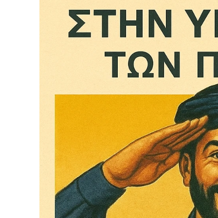
Το ξέρουμε…
Το να βλέπετε αυτά τα μ
βρίσκουμε κάποια ευχαρ
πολύ πιο σημαντικό: την
Η στήριξη σας είναι σημ
- Κάνουμε ρεπορτά
αποσιωπήσουμε.
- Κρατάμε τη δημο
ικανότητα να πληρ
Η απλή αλήθεια είναι ό
ενημέρωση είναι ζωτικής
να συνεχίσουμε.