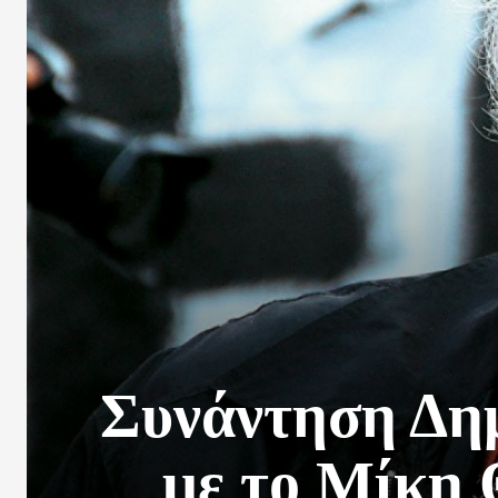
Συνάντηση Δη
με το Μίκη