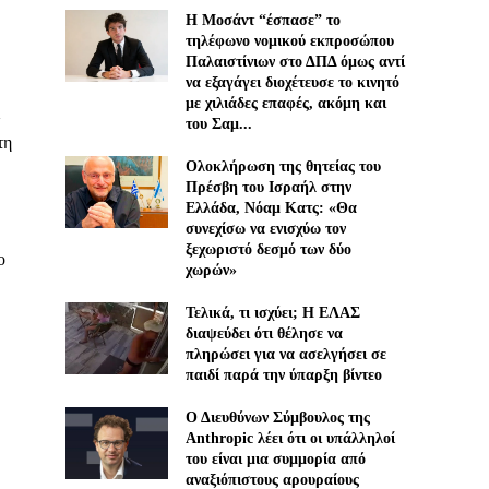
Η Μοσάντ “έσπασε” το
τηλέφωνο νομικού εκπροσώπου
Παλαιστίνιων στο ΔΠΔ όμως αντί
να εξαγάγει διοχέτευσε το κινητό
με χιλιάδες επαφές, ακόμη και
του Σαμ...
τη
Ολοκλήρωση της θητείας του
Πρέσβη του Ισραήλ στην
Ελλάδα, Νόαμ Κατς: «Θα
συνεχίσω να ενισχύω τον
ξεχωριστό δεσμό των δύο
ο
χωρών»
Τελικά, τι ισχύει; Η ΕΛΑΣ
διαψεύδει ότι θέλησε να
πληρώσει για να ασελγήσει σε
παιδί παρά την ύπαρξη βίντεο
Ο Διευθύνων Σύμβουλος της
Anthropic λέει ότι οι υπάλληλοί
του είναι μια συμμορία από
αναξιόπιστους αρουραίους