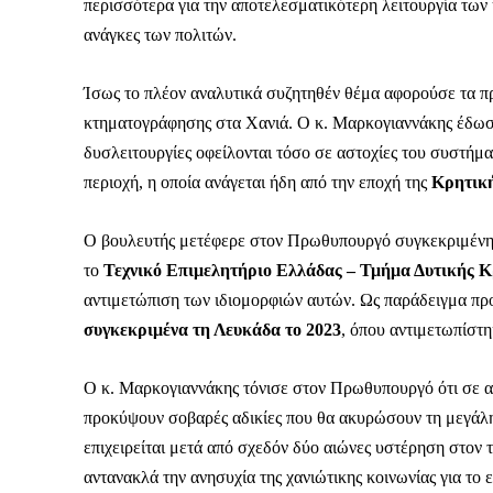
Καθημερινή 
περισσότερα για την αποτελεσματικότερη λειτουργία των
Εφημερ
ανάγκες των πολιτών.
Ίσως το πλέον αναλυτικά συζητηθέν θέμα αφορούσε τα 
κτηματογράφησης στα Χανιά. Ο κ. Μαρκογιαννάκης έδωσε 
δυσλειτουργίες οφείλονται τόσο σε αστοχίες του συστήματ
περιοχή, η οποία ανάγεται ήδη από την εποχή της
Κρητική
Ο βουλευτής μετέφερε στον Πρωθυπουργό συγκεκριμένη
το
Τεχνικό Επιμελητήριο Ελλάδας – Τμήμα Δυτικής 
αντιμετώπιση των ιδιομορφιών αυτών. Ως παράδειγμα προ
συγκεκριμένα τη Λευκάδα το 2023
, όπου αντιμετωπίστη
Ο κ. Μαρκογιαννάκης τόνισε στον Πρωθυπουργό ότι σε α
προκύψουν σοβαρές αδικίες που θα ακυρώσουν τη μεγάλη
επιχειρείται μετά από σχεδόν δύο αιώνες υστέρηση στον
αντανακλά την ανησυχία της χανιώτικης κοινωνίας για το
ΕΓΓΡΑΦΕ