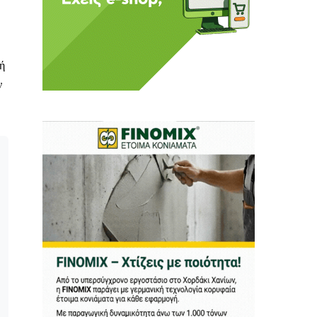
κή
ν
 Η ενημέρωση πρέπει να
αφίας μας.
.