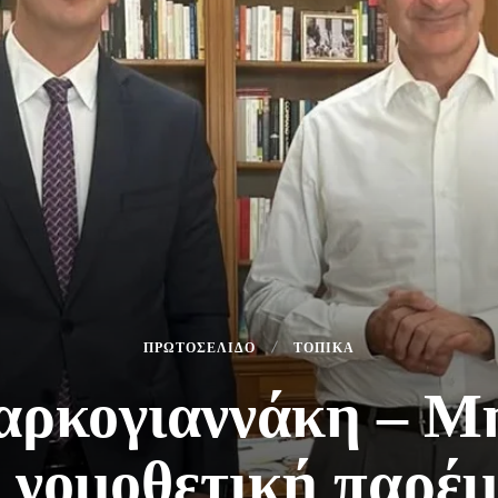
ΠΡΩΤΟΣΕΛΙΔΟ
ΤΟΠΙΚΑ
ρκογιαννάκη – Μ
ι νομοθετική παρέμ