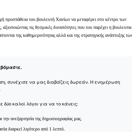
ή προσπάθεια του βουλευτή Χανίων να μεταφέρει στο κέντρο των
 αξιοποιώντας τις θεσμικές δυνατότητες που του παρέχει η βουλευτι
ληρώσουν. Και το σεβόμαστε.
πτονται της καθημερινότητας αλλά και της στρατηγικής ανάπτυξης τω
η οικονομική κατάσταση, συνέχισε να μας διαβάζεις δωρεάν.
για όλους.
έ μας σήμερα. Ορίστε δύο καλοί λόγοι για να το κάνεις:
εβόμαστε.
σχύει άμεσα την ποιότητα και την ανεξαρτησία της δημοσιογρ
αση, συνέχισε να μας διαβάζεις δωρεάν. Η ενημέρωση
 από έναν καφέ και η διαδικασία διαρκεί λιγότερο από 1 λεπτό
.
ις συνδρομητής ή δωρητής.
 δύο καλοί λόγοι για να το κάνεις:
Γίνε συνδρομητής
ι την ανεξαρτησία της δημοσιογραφίας μας.
Σας ευχαριστούμε θερμά.
ασία διαρκεί λιγότερο από 1 λεπτό.