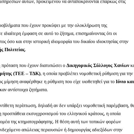
Μαχητική
 υπηρεσιών αυτών, προκειμένου να ανταποκρίνονται επαρκώς στις
ίδα
προβλήματα που έχουν προκύψει με την ολοκλήρωση της
ιδιαίτερη έμφαση σε αυτό το ζήτημα, επισημαίνοντας ότι οι
ος όσο και στην ιστορική ιδιομορφία του δικαίου ιδιοκτησίας στην
ς Πολιτείας
.
Αγώνας της Κρήτ
 πρόταση που έχουν διατυπώσει ο
Δικηγορικός Σύλλογος Χανίων
κα
Ποιοι είμαστε
Κρήτης (ΤΕΕ – ΤΔΚ)
, η οποία προβλέπει νομοθετική ρύθμιση για την
Στείλτε το άρθρο σας | Κάντε μια
ς μίμηση αναφέρθηκε η ρύθμιση που είχε υιοθετηθεί για το
Ιόνιο και
καν αντίστοιχα ζητήματα.
ντίθετη περίπτωση, δηλαδή αν δεν υπάρξει νομοθετική παρέμβαση, θ
 προσπάθεια εκσυγχρονισμού του ελληνικού κράτους, η οποία
 τομέα της κτηματογράφησης. Η θέση αυτή των τοπικών φορέων
 ενδεχόμενο απώλειας περιουσιών ή δημιουργίας αδιεξόδων στην
ΙΤΕ