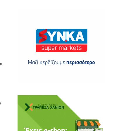
ης
ι
 δωρεά
α