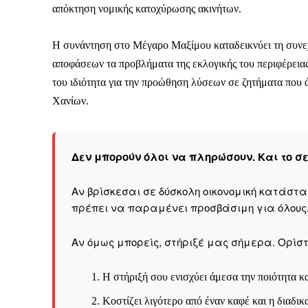
απόκτηση νομικής κατοχύρωσης ακινήτων.
Η συνάντηση στο Μέγαρο Μαξίμου καταδεικνύει τη συνεχ
αποφάσεων τα προβλήματα της εκλογικής του περιφέρειας,
Δεν μπορούν όλοι να π
του ιδιότητα για την προώθηση λύσεων σε ζητήματα που ά
Χανίων.
Αν βρίσκεσαι σε δύσκολ
παραμένει προσβάσιμη 
Αν όμως μπορείς, στήριξ
Δεν μπορούν όλοι να πληρώσουν. Και το σ
Η στήριξή σου ενι
Αν βρίσκεσαι σε δύσκολη οικονομική κατάστ
Κοστίζει λιγότερο
πρέπει να παραμένει προσβάσιμη για όλους
Επίλεξε σήμερα να γίνε
Αν όμως μπορείς, στήριξέ μας σήμερα. Ορίστε
Η στήριξή σου ενισχύει άμεσα την ποιότητα κα
Κοστίζει λιγότερο από έναν καφέ και η διαδικ