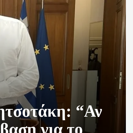
ητσοτάκη: “Αν
βαση για το