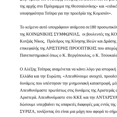
της αρχής στο Πρόγραμμα της Θεσσαλονίκης» και «ειδικότ
υποψηφιότητα Τσίπρα για την προεδρία της Κομισιόν».
Το κείμενο αυτό υπογράφουν ανάμεσα σε180 προσωπικότ
της ΚΟΙΝΩΝΙΚΗΣ ΣΥΜΦΩΝΙΑΣ, οι βουλευτές της ΚΟΙΝ
Κοτζιάς Νίκος, Πρόεδρος της Κίνησης Ιδεών και Δράση
επικεφαλής της ΑΡΙΣΤΕΡΗΣ ΠΡΟΟΠΤΙΚΗΣ που αποχώρησ
Πανεπιστημιακοί όπως ο Κ. Βεργόπουλος, ο Κ. Τσουκαλά
Ο Αλέξης Τσίπρας αναμένεται να κάνει λόγο για ιστορική 
Ελλάδα και την Ευρώπη. «Απευθύνουμε ανοιχτό, προοδευτι
δυνάμεις που υπέστησαν την μνημονιακή καταστροφή, μόχ
Απευθυνόμαστε πρωτίστως στις δυνάμεις της Αριστεράς α
Αριστερά. Απευθυνόμαστε στο ΚΚΕ και την ΑΝΤΑΡΣΥΑ κα
Καθημερινή 
δώσουμε υπερβαίνει τις υπαρκτές διαφορές μας εντός της
Εφημερ
ΣΥΡΙΖΑ, τονίζοντας ότι είναι μια μάχη που αφορά το σήμ