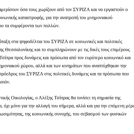
ραμερίσουν όσα τους χωρίζουν από τον ΣΥΡΙΖΑ και να εργαστούν ο
κοινωνικής καταστροφής, για την ανατροπή του μνημονιακού
τρο τα συμφέροντα των πολλών.
Αγώνας της Κρήτ
ταξη στα ψηφοδέλτια του ΣΥΡΙΖΑ σε κοινωνικές και πολιτικές
ς Θεσσαλονίκης και το συμπληρώνουν με τις δικές τους επιμέρους
Ποιοι είμαστε
 Τσίπρα προς δυνάμεις και πρόσωπα από τον ευρύτερο κοινωνικό και
Στείλτε το άρθρο σας | Κάντε μια
μνημονιακού χώρου, αλλά και των κινημάτων που αναπτύχθηκαν την
 πρόεδρος του ΣΥΡΙΖΑ στις πολιτικές δυνάμεις και τα πρόσωπα που
ισιόν.
τικής Οικολογίας, ο Αλέξης Τσίπρας θα τονίσει τη σημασία της
, όχι μόνο για την αλλαγή του σήμερα, αλλά και για την επόμενη μέρ
ωσιμότητας, της κοινωνικής συνοχής, του σεβασμού των φυσικών
ΙΤΕ