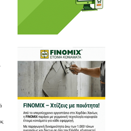
ι ούτε κι εμείς
αφορά εμάς. Αφορά κάτι
ρήτη.
α πούμε ή τι να
ν
 δεν έχουν την
ν οικονομική δυνατότητα.
ραγματικά ελεύθερη
ότε δώστε μας τη δύναμη
ά
ας