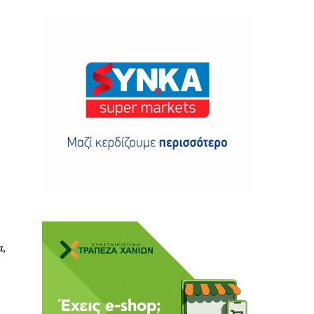
ης
 δωρεά
α,