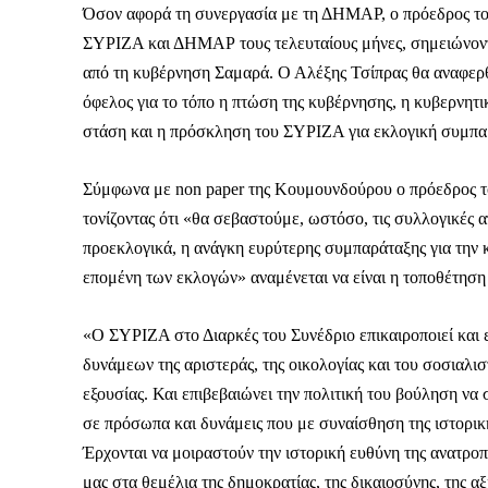
Όσον αφορά τη συνεργασία με τη ΔΗΜΑΡ, ο πρόεδρος του
ΣΥΡΙΖΑ και ΔΗΜΑΡ τους τελευταίους μήνες, σημειώνοντα
Το ξέρουμε…
από τη κυβέρνηση Σαμαρά. Ο Αλέξης Τσίπρας θα αναφερθεί
όφελος για το τόπο η πτώση της κυβέρνησης, η κυβερνητι
Το να βλέπετε αυτά τα μ
βρίσκουμε κάποια ευχαρ
στάση και η πρόσκληση του ΣΥΡΙΖΑ για εκλογική συμπαρ
πολύ πιο σημαντικό: την
Σύμφωνα με non paper της Κουμουνδούρου ο πρόεδρος τ
Η στήριξη σας είναι σημ
τονίζοντας ότι «θα σεβαστούμε, ωστόσο, τις συλλογικές
- Κάνουμε ρεπορτά
προεκλογικά, η ανάγκη ευρύτερης συμπαράταξης για την 
αποσιωπήσουμε.
επομένη των εκλογών» αναμένεται να είναι η τοποθέτηση 
- Κρατάμε τη δημο
ικανότητα να πληρ
«Ο ΣΥΡΙΖΑ στο Διαρκές του Συνέδριο επικαιροποιεί και ε
Η απλή αλήθεια είναι ό
δυνάμεων της αριστεράς, της οικολογίας και του σοσιαλ
ενημέρωση είναι ζωτικής
εξουσίας. Και επιβεβαιώνει την πολιτική του βούληση να
να συνεχίσουμε.
σε πρόσωπα και δυνάμεις που με συναίσθηση της ιστορική
Έρχονται να μοιραστούν την ιστορική ευθύνη της ανατροπή
μας στα θεμέλια της δημοκρατίας, της δικαιοσύνης, της α