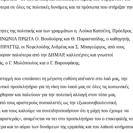
ερα σε όλες τις πολιτικές δυνάμεις και τα πρόσωπα που στήριξαν την
ητες της πολιτικής και των γραμμάτων η Λούκα Κατσέλη, Πρόεδρος
ΩΝΙΑ ΠΡΩΤΑ Ο. Βουδούρης και Θ. Παραστατίδης, ο καθηγητής
ς ΠΡΑΤΤΩ, οι Νεφελούδης Ανδρέας και Σ. Μπαγεώργος, από τους
αν παλιότερα από την ΔΗΜΑΡ, καλλιτέχνες και γνωστοί
ς, ο Γ. Μυλόπουλος και ο Γ. Βαρουφάκης.
στιγμή που επιτάσσει τη μέγιστη ευθύνη απέναντι στο λαό μας, την
κό προσκλητήριο για τη νίκη του λαού μας σε όλες τις κοινωνικές
θησαν και παλεύουν για την πολιτική αλλαγή στον τόπο μας.
πό τους αριστερούς σοσιαλιστές ως την εξωκοινοβουλευτική
ι τους καλούμε να συνειδητοποιήσουν ότι η μάχη που έχουμε να
Μαχητική
 αριστεράς», αναμένεται να πει στο προσκλητήριο του ο επικεφαλής τ
ίδα
ερα και το αύριο των δυνάμεων της εργασίας και του λαϊκού κινήματος