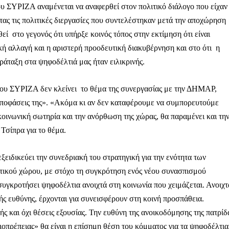
 ΣΥΡΙΖΑ αναμένεται να αναφερθεί στον πολιτικό διάλογο που είχαν
ς τις πολιτικές διεργασίες που συντελέστηκαν μετά την αποχώρηση
 στο γεγονός ότι υπήρξε κοινός τόπος στην εκτίμηση ότι είναι
κή αλλαγή και η αριστερή προοδευτική διακυβέρνηση και στο ότι η
ηνύματα μπορεί να είναι κουραστικό. Και να είστε σίγουροί ότ
ίστηση από το να τα γράφουμε... Όμως αυτό το μήνυμα δεν 
άταξη στα ψηφοδέλτιά μας ήταν ειλικρινής.
 επιβίωση της ανεξάρτητης, μαχητικής δημοσιογραφίας στην K
ου ΣΥΡΙΖΑ δεν κλείνει το θέμα της συνεργασίας με την ΔΗΜΑΡ,
αντική γιατί μας επιτρέπει να:
 αποφάσεις της». «Ακόμα κι αν δεν καταφέρουμε να συμπορευτούμε
ζ χωρίς φόβο και εξαρτήσεις. Κανείς δεν μας υπαγορεύει τι ν
κοινωνική σωτηρία και την ανόρθωση της χώρας, θα παραμένει και τη
Τσίπρα για το θέμα.
σιογραφία μας προσβάσιμη σε όλους, ακόμη και σε αυτούς που
ώσουν. Χωρίς paywall, χωρίς προνόμια μόνο για όσους έχουν τη
ξειδικεύει την συνεδριακή του στρατηγική για την ενότητα των
τι τα έσοδα διαρκώς συρρικνώνονται. Αν πιστεύετε ότι μια π
ιστικού χώρου, με στόχο τη συγκρότηση ενός νέου συνασπισμού
 σημασίας για τη δημοκρατία και τον έλεγχο της εξουσίας, τ
 συγκροτήσει ψηφοδέλτια ανοιχτά στη κοινωνία που χειμάζεται. Ανοιχτ
ς ευθύνης, έρχονται για συνεισφέρουν στη κοινή προσπάθεια.
ς και όχι θέσεις εξουσίας. Την ευθύνη της ανοικοδόμησης της πατρίδ
Γίνε συνδρομητής
ξιοπρέπειας» θα είναι η επίσημη θέση του κόμματος για τα ψηφοδέλτια