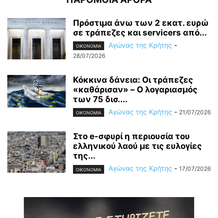
Πρόστιμα άνω των 2 εκατ. ευρώ
σε τράπεζες και servicers από...
Αγώνας της Κρήτης
-
OIKONOMIA
28/07/2026
Κόκκινα δάνεια: Οι τράπεζες
«καθάρισαν» – O λογαριασμός
των 75 δισ....
Αγώνας της Κρήτης
-
21/07/2026
OIKONOMIA
Στο e-σφυρί η περιουσία του
ελληνικού λαού με τις ευλογίες
της...
Αγώνας της Κρήτης
-
17/07/2026
OIKONOMIA