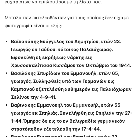
ευχαρίστως να εμπλουτίσουμε τη λίστα μας.
Μεταξύ των εκτελεσθέντων για τους οποίους δεν είχαμε
φωτογραφία είναι οι εξής:
Βαϊλακάκης Ευάγγελος του Δημητρίου, ετών 23.
Γεωργός εκ Γαύδου, κάτοικος Παλαιόχωρας.
Εφονεύθη εξ εκρήξεως νάρκης εις
Χρυσοσκαλίτισσα Κισσάμου τον Οκτώβριο του 1944.
Βασιλάκης Σπυρίδων του Εμμανουήλ, ετών 65,
γεωργός. Συλληφθείς υπό των Γερμανών εις
Καμπανού εξετελέσθη αυθημερόν εις Παλαιόχωραν
Σελίνου την 4-9-41.
Βαβινάκης Εμμανουήλ του Εμμανουήλ, ετών 55
γεωργός εκ Σπηλιάς. Συνελήφθη εις Σπηλιάν την 27-
1-44. Όμηρος δε εις το εν Βελιγραδίω γερμανικόν
στρατόπεδον εξετελέσθη την 17-4-44.
Βασιλάκης Εμμανουήλ του Βασιλείου, ετών 22,