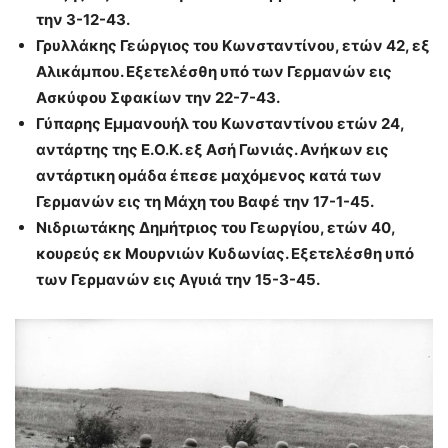
την 3-12-43.
Γρυλλάκης Γεώργιος του Κωνσταντίνου, ετών 42, εξ
Αλικάμπου. Εξετελέσθη υπό των Γερμανών εις
Ασκύφου Σφακίων την 22-7-43.
Γύπαρης Εμμανουήλ του Κωνσταντίνου ετών 24,
αντάρτης της Ε.Ο.Κ. εξ Ασή Γωνιάς. Ανήκων εις
αντάρτικη ομάδα έπεσε μαχόμενος κατά των
Γερμανών εις τη Μάχη του Βαφέ την 17-1-45.
Νιδριωτάκης Δημήτριος του Γεωργίου, ετών 40,
κουρεύς εκ Μουρνιών Κυδωνίας. Εξετελέσθη υπό
των Γερμανών εις Αγυιά την 15-3-45.