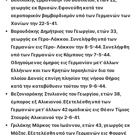
γεωργός εκ Βρυσών. Εφονεύθη κατά τον
αεροπορικόν βομβαρδισμόν υπό των Γερμανών των
Χανίων την 22-5-41.
Βαρουδάκης Δημήτριος του Γεωργίου, ετών 33,
γεωργός εκ Γέρο-Λάκκου. Συνελήφθη υπό των
Γερμανών εις Γέρο- Λάκκον την 8-5-44. Συνελήφθη
υπό των Γερμανών εις Κάμπους την 7-5-44.
Οδηγούμενος όμηρος εις Γερμανίαν μετ’ άλλων
Ελλήνων και των Κρητών Ισραηλιτών δια του
πλοίου Δαναίς επνίγη πλησίον της νήσου Θήρας
κατά την καταβύθυσιν τούτου την 9-6-44.
Βεζονιαράκης Στυλιανός του Γεωργίου, ετών 38,
έμπορος εξ Αλικιανού. Εξετελέσθη υπό των
Γερμανών μετ’ άλλων 42 ομαδικώς εις Θέσιν Τίμιος
Σταυρός Αλικιανού την 2-6-41.
Γριλάκης Μάρκος του Ιωάννου, ετών 43, γεωργός εκ
Μάζης. Εξετελέσθη υπό των Γερμανών εις Φουρνέ