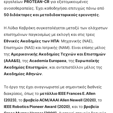
εργαλείων
PROTEAN-CR
για εξατομικευμένες
ανοσοθεραπείες. Έχει καθοδηγήσει επιτυχώς πάνω από
50 διδάκτορες και μεταδιδακτορικούς ερευνητές
.
Η Λύδια Καβράκη συγκαταλέγεται μεταξύ των ελάχιστων
επιστημόνων παγκοσμίως με εκλογή και στις τρεις
Εθνικές Ακαδημίες των ΗΠΑ
: Μηχανικής (NAE),
Επιστημών (NAS) και Ιατρικής (NAM). Είναι επίσης μέλος
της
Αμερικανικής Ακαδημίας Τεχνών και Επιστημών
(AAA&S)
, της
Academia Europaea
, της
Ευρωπαϊκής
Ακαδημίας Επιστημών
, και αντεπιστέλλον μέλος της
Ακαδημίας Αθηνών
.
Το έργο της έχει αναγνωριστεί με σημαντικές διεθνείς
διακρίσεις, όπως το
μετάλλιο IEEE Frances E. Allen
(2023)
, το
βραβείο ACM/AAAI Allen Newell (2020)
, το
IEEE Robotics Pioneer Award (2020)
, και το
βραβείο