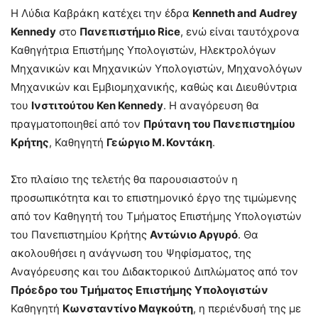
Η Λύδια Καβράκη κατέχει την έδρα
Kenneth and Audrey
Kennedy
στο
Πανεπιστήμιο Rice
, ενώ είναι ταυτόχρονα
Καθηγήτρια Επιστήμης Υπολογιστών, Ηλεκτρολόγων
Μηχανικών και Μηχανικών Υπολογιστών, Μηχανολόγων
Μηχανικών και Εμβιομηχανικής, καθώς και Διευθύντρια
του
Ινστιτούτου Ken Kennedy
. Η αναγόρευση θα
πραγματοποιηθεί από τον
Πρύτανη του Πανεπιστημίου
Κρήτης
, Καθηγητή
Γεώργιο Μ. Κοντάκη
.
Στο πλαίσιο της τελετής θα παρουσιαστούν η
προσωπικότητα και το επιστημονικό έργο της τιμώμενης
από τον Καθηγητή του Τμήματος Επιστήμης Υπολογιστών
του Πανεπιστημίου Κρήτης
Αντώνιο Αργυρό
. Θα
ακολουθήσει η ανάγνωση του Ψηφίσματος, της
Αναγόρευσης και του Διδακτορικού Διπλώματος από τον
Πρόεδρο του Τμήματος Επιστήμης Υπολογιστών
Καθηγητή
Κωνσταντίνο Μαγκούτη
, η περιένδυσή της με