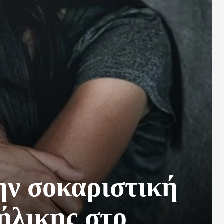
ην σοκαριστική
ήλικης στο