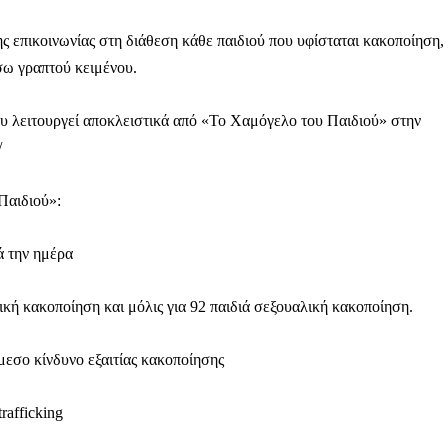
επικοινωνίας στη διάθεση κάθε παιδιού που υφίσταται κακοποίηση,
σω γραπτού κειμένου.
ηνύματα μπορεί να είναι κουραστικό. Και να είστε σίγουροί ότ
ίστηση από το να τα γράφουμε... Όμως αυτό το μήνυμα δεν 
ου λειτουργεί αποκλειστικά από «Το Χαμόγελο του Παιδιού» στην
 επιβίωση της ανεξάρτητης, μαχητικής δημοσιογραφίας στην K
/
αντική γιατί μας επιτρέπει να:
Παιδιού»:
ζ χωρίς φόβο και εξαρτήσεις. Κανείς δεν μας υπαγορεύει τι ν
ά την ημέρα
σιογραφία μας προσβάσιμη σε όλους, ακόμη και σε αυτούς που
ώσουν. Χωρίς paywall, χωρίς προνόμια μόνο για όσους έχουν τη
ική κακοποίηση και μόλις για 92 παιδιά σεξουαλική κακοποίηση.
τι τα έσοδα διαρκώς συρρικνώνονται. Αν πιστεύετε ότι μια π
 σημασίας για τη δημοκρατία και τον έλεγχο της εξουσίας, τ
άμεσο κίνδυνο εξαιτίας κακοποίησης
rafficking
Γίνε συνδρομητής