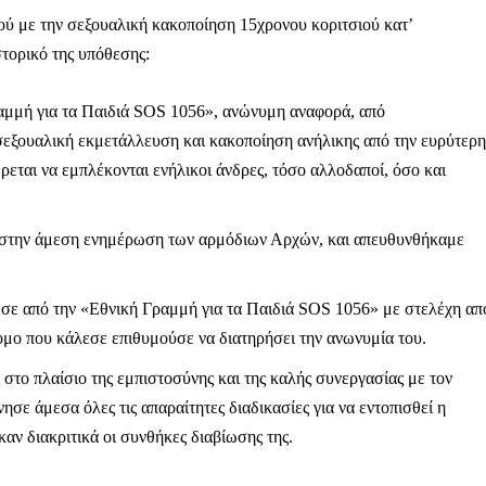
ού με την σεξουαλική κακοποίηση 15χρονου κοριτσιού κατ’
τορικό της υπόθεσης:
μμή για τα Παιδιά SOS 1056», ανώνυμη αναφορά, από
σεξουαλική εκμετάλλευση και κακοποίηση ανήλικης από την ευρύτερη
εται να εμπλέκονται ενήλικοι άνδρες, τόσο αλλοδαποί, όσο και
στην άμεση ενημέρωση των αρμόδιων Αρχών, και απευθυνθήκαμε
ε από την «Εθνική Γραμμή για τα Παιδιά SOS 1056» με στελέχη απ
μο που κάλεσε επιθυμούσε να διατηρήσει την ανωνυμία του.
το πλαίσιο της εμπιστοσύνης και της καλής συνεργασίας με τον
ε άμεσα όλες τις απαραίτητες διαδικασίες για να εντοπισθεί η
Μαχητική
καν διακριτικά οι συνθήκες διαβίωσης της.
ίδα