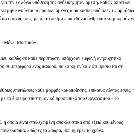
για την εν λόγω υπόθεση της ανήλικης ήταν άμεση, καθώς αποτελεί
α μην κινούνται οι προβλεπόμενες διαδικασίες από όλες τις αρμόδιε
άται η ισχύς τους, με αποτέλεσμα επικίνδυνοι άνθρωποι να μπορούν ν
Αγώνας της Κρήτ
η «Μένει Μυστικό»!
Ποιοι είμαστε
ιλάει, καθώς σε κάθε περίπτωση, υπάρχουν εμφανή ανησυχητικά
Στείλτε το άρθρο σας | Κάντε μια
ερη συμπεριφορά ενός παιδιού, που προμηνύουν ότι βρίσκεται σε
λέθριες επιπτώσεις κάθε μορφής κακοποίησης, επικοινωνώντας εσείς, 
ας με το έμπειρο επιστημονικό προσωπικό του Οργανισμού «Το
ΙΤΕ
 η οποία είναι στελεχωμένη αποκλειστικά από εξειδικευμένους
πανελλαδικά, 24ώρες το 24ωρο, 365 ημέρες το χρόνο.