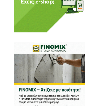
ι ούτε κι εμείς
αφορά εμάς. Αφορά κάτι
ρήτη.
α πούμε ή τι να
 δεν έχουν την
ν οικονομική δυνατότητα.
ραγματικά ελεύθερη
ότε δώστε μας τη δύναμη