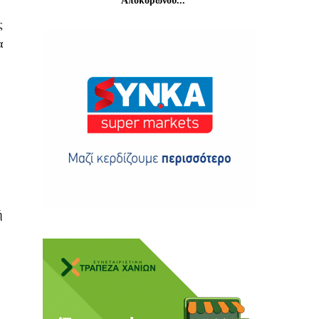
Αποκορώνου...
ς
α
ης
 δωρεά
ή