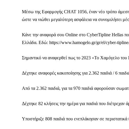
Μέσω της Εφαρμογής CHAT 1056, έναν νέο τρόπο άμεσης 
Το ξέρουμε…
ώστε να νιώθει μεγαλύτερη ασφάλεια να συνομιλήσει μέ
Το να βλέπετε αυτά τα μ
βρίσκουμε κάποια ευχαρ
Κάνε την αναφορά σου Online στο CyberTipline Hellas π
πολύ πιο σημαντικό: την
Ελλάδα. Εδώ: https://www.hamogelo.gr/gr/el/cyber-tipline
Η στήριξη σας είναι σημ
Σημαντικό να αναφερθεί πως το 2023 «Το Χαμόγελο του 
- Κάνουμε ρεπορτά
αποσιωπήσουμε.
Δέχτηκε αναφορές κακοποίησης για 2.362 παιδιά / 6 παιδι
- Κρατάμε τη δημο
ικανότητα να πληρ
Από τα 2.362 παιδιά, για τα 970 παιδιά αφορούσαν σωματ
Η απλή αλήθεια είναι ό
ενημέρωση είναι ζωτικής
Δέχτηκε 82 κλήσεις την ημέρα για παιδιά που διέτρεχαν 
να συνεχίσουμε.
Υποστήριξε 808 παιδιά που ενεπλάκησαν σε περιστατικά t