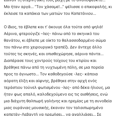
Μα ήταν αργά… “Τον χάσαμε!…” ψέλισσε ο επικεφαλής, κι
έκλεισε τα καπάκια των ματιών του Καπετάνιου…
Ο ίδιος, τα έβλεπε και τ’ άκουγε όλα τούτα από ψηλά!
Αέρινα, φτερούγιζε –λες- πάνω από το σκηνικό του
θανάτου, κι έβλεπε με οίκτο το θαλασσοδαρμένο σώμα
του πάνω στο χειρουργικό τραπέζι. Δεν άντεχε άλλο
τούτες τις σκηνές, και οπισθοχώρησε, αέρινα πάντα…
Διαπέρασε τους χοντρούς τοίχους του κτιρίου και
βρέθηκε πάνω από τη νυχτωμένη πόλη, σε μια πορεία
προς το άγνωστο… Τον καθοδηγούσε -λες- κάποια
αόρατη έλξη και αίφνης, βρέθηκε στην αρχή ενός
τεράστιου τούνελ φωτισμένου -λες- από δέκα ήλιους, μα
ήταν φως απαλό, καλοδεχούμενο εις τις αισθήσεις, ενώ
μια διάχυτη θαλπωρή γαλήνης και ηρεμίας με τη συνοδεία
μιας ουράνιας μουσικής, έκαναν τον ταλαιπωρημένο
καπετάν-Λεβαντή να ηρεμήσει… να αγαλλιάσει… Σε