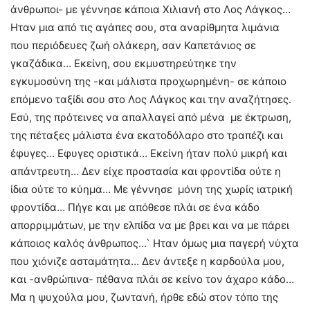
άνθρωποι- με γέννησε κάποια Χιλιανή στο Λος Λάγκος…
Ηταν μια από τις αγάπες σου, στα αναρίθμητα λιμάνια
που περιόδευες ζωή ολάκερη, σαν Καπετάνιος σε
γκαζάδικα… Εκείνη, σου εκμυστηρεύτηκε την
εγκυμοσύνη της -και μάλιστα προχωρημένη- σε κάποιο
επόμενο ταξίδι σου στο Λος Λάγκος και την αναζήτησες.
Εσύ, της πρότεινες να απαλλαγεί από μένα με έκτρωση,
της πέταξες μάλιστα ένα εκατοδόλαρο στο τραπέζι και
έφυγες… Εφυγες οριστικά… Εκείνη ήταν πολύ μικρή και
απάντρευτη… Δεν είχε προστασία και φροντίδα ούτε η
ίδια ούτε το κύημα… Με γέννησε μόνη της χωρίς ιατρική
φροντίδα… Πήγε και με απόθεσε πλάι σε ένα κάδο
απορριμμάτων, με την ελπίδα να με βρει και να με πάρει
κάποιος καλός άνθρωπος…` Ηταν όμως μια παγερή νύχτα
που χιόνιζε ασταμάτητα… Δεν άντεξε η καρδούλα μου,
και -ανθρώπινα- πέθανα πλάι σε κείνο τον άχαρο κάδο…
Μα η ψυχούλα μου, ζωντανή, ήρθε εδώ στον τόπο της