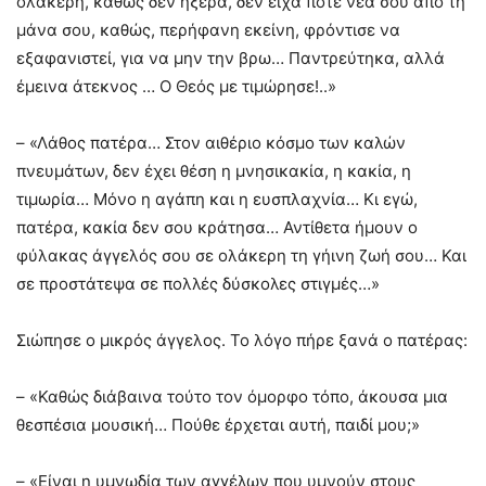
ολάκερη, καθώς δεν ήξερα, δεν είχα ποτέ νέα σου από τη
μάνα σου, καθώς, περήφανη εκείνη, φρόντισε να
εξαφανιστεί, για να μην την βρω… Παντρεύτηκα, αλλά
έμεινα άτεκνος … Ο Θεός με τιμώρησε!..»
– «Λάθος πατέρα… Στον αιθέριο κόσμο των καλών
πνευμάτων, δεν έχει θέση η μνησικακία, η κακία, η
τιμωρία… Μόνο η αγάπη και η ευσπλαχνία… Κι εγώ,
πατέρα, κακία δεν σου κράτησα… Αντίθετα ήμουν ο
φύλακας άγγελός σου σε ολάκερη τη γήινη ζωή σου… Και
σε προστάτεψα σε πολλές δύσκολες στιγμές…»
Σιώπησε ο μικρός άγγελος. Το λόγο πήρε ξανά ο πατέρας:
– «Καθώς διάβαινα τούτο τον όμορφο τόπο, άκουσα μια
θεσπέσια μουσική… Πούθε έρχεται αυτή, παιδί μου;»
– «Είναι η υμνωδία των αγγέλων που υμνούν στους