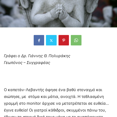
Γράφει ο Δρ. Γιάννης Θ. Πολυράκης
Γεωπόνος – Συγγραφέας
Ο καπετάν-Λεβαντής άφησε ένα βαθύ στεναγμό και
σιώπησε, με στόμα και μάτια, ανοιχτά. Η τεθλασμένη
γραμμή στο monitor άρχισε να μετατρέπεται σε ευθεία…
έγινε ευθεία! Οι γιατροί κάθιδροι, σκυμμένοι πάνω του,
έδιναν τη στερνή δική τους μάχη με το αναπόφευκτο…