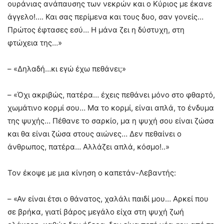
ουράνιας ανάπαυσης των νεκρών και ο Κύριος με έκανε
άγγελο!…. Και σας περίμενα και τους δυο, σαν γονείς…
Πρώτος έφτασες εσύ… Η μάνα ζει η δύστυχη, στη
φτώχεια της…»
– «Δηλαδή…κι εγώ έχω πεθάνει;»
– «Όχι ακριβώς, πατέρα… έχεις πεθάνει μόνο στο φθαρτό,
χωμάτινο κορμί σου… Μα το κορμί, είναι απλά, το ένδυμα
της ψυχής… Πέθανε το σαρκίο, μα η ψυχή σου είναι ζώσα
και θα είναι ζώσα στους αιώνες… Δεν πεθαίνει ο
άνθρωπος, πατέρα… Αλλάζει απλά, κόσμο!..»
Τον έκοψε με μια κίνηση ο καπετάν-Λεβαντής:
– «Αν είναι έτσι ο θάνατος, χαλάλι παιδί μου… Αρκεί που
σε βρήκα, γιατί βάρος μεγάλο είχα στη ψυχή ζωή