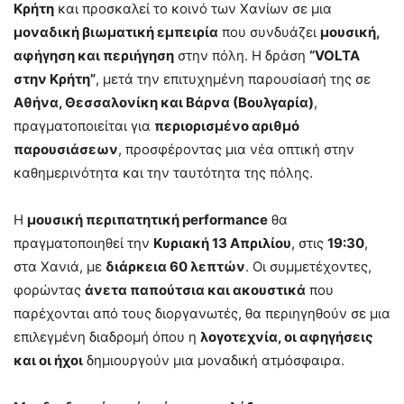
Κρήτη
και προσκαλεί το κοινό των Χανίων σε μια
μοναδική βιωματική εμπειρία
που συνδυάζει
μουσική,
αφήγηση και περιήγηση
στην πόλη. Η δράση
“VOLTA
στην Κρήτη”
, μετά την επιτυχημένη παρουσίασή της σε
Αθήνα, Θεσσαλονίκη και Βάρνα (Βουλγαρία)
,
πραγματοποιείται για
περιορισμένο αριθμό
παρουσιάσεων
, προσφέροντας μια νέα οπτική στην
καθημερινότητα και την ταυτότητα της πόλης.
Η
μουσική περιπατητική performance
θα
πραγματοποιηθεί την
Κυριακή 13 Απριλίου
, στις
19:30
,
στα Χανιά, με
διάρκεια 60 λεπτών
. Οι συμμετέχοντες,
φορώντας
άνετα παπούτσια και ακουστικά
που
παρέχονται από τους διοργανωτές, θα περιηγηθούν σε μια
επιλεγμένη διαδρομή όπου η
λογοτεχνία, οι αφηγήσεις
και οι ήχοι
δημιουργούν μια μοναδική ατμόσφαιρα.