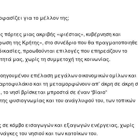
Μαχητική
ίδα
οφασίζει για το μέλλον της;
ές πόρτες μιας ακριβής «φιέστας», κυβέρνηση και
φωση της Κρήτης», στο συνέδριο που θα πραγματοποιηθε
δικασίες, προωθούνται επιλογές που επηρεάζουν το
Αγώνας της Κρήτ
τητά μας, χωρίς τη συμμετοχή της κοινωνίας.
Ποιοι είμαστε
προηγουμένου επέλαση μεγάλων οικονομικών ομίλων και
Στείλτε το άρθρο σας | Κάντε μια
αρτοφυλάκιο και τη μεταμορφώνουν απ’ άκρη σε άκρη 
 το νησί βρίσκεται μπροστά σε έναν “βίαιο”
της φυσιογνωμίας και του ανάγλυφού του, των τοπικών
ς σε κόμβο εισαγωγών και εξαγωγών ενέργειας, χωρίς
άγκες του νησιού και των κατοίκων του.
ΙΤΕ