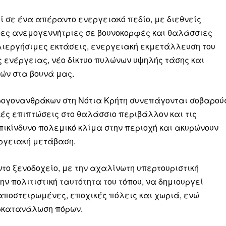
ί σε ένα απέραντο ενεργειακό πεδίο, με διεθνείς
δες ανεμογεννήτριες σε βουνοκορφές και θαλάσσιες
ιεργήσιμες εκτάσεις, ενεργειακή εκμετάλλευση του
ληρώσουν. Και το σεβόμαστε.
 ενέργειας, νέο δίκτυο πυλώνων υψηλής τάσης και
ών στα βουνά μας.
η οικονομική κατάσταση, συνέχισε να μας διαβάζεις δωρεάν.
για όλους.
δρογονανθράκων στη Νότια Κρήτη συνεπάγονται σοβαρού
έ μας σήμερα. Ορίστε δύο καλοί λόγοι για να το κάνεις:
κές επιπτώσεις στο θαλάσσιο περιβάλλον και τις
πικίνδυνο πολεμικό κλίμα στην περιοχή και ακυρώνουν
σχύει άμεσα την ποιότητα και την ανεξαρτησία της δημοσιογρ
εργειακή μετάβαση.
 από έναν καφέ και η διαδικασία διαρκεί λιγότερο από 1 λεπτό
ις συνδρομητής ή δωρητής.
ντο ξενοδοχείο, με την αχαλίνωτη υπερτουριστική
ν πολιτιστική ταυτότητα του τόπου, να δημιουργεί
Γίνε συνδρομητής
ποστειρωμένες, εποχικές πόλεις και χωριά, ενώ
ερκατανάλωση πόρων.
Σας ευχαριστούμε θερμά.