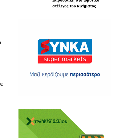
Βαρουφάκη στο ιδρυτικό
στέλεχος του κινήματος
ί
ης
 δωρεά
σε