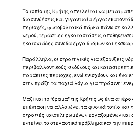
Το τοπίο της Κρήτης απειλείται να μετατραπε
διασυνδέσεις και γιγαντιαία έργα: εκατοντά
περιοχές, φωτοβολταϊκά πάρκα πάνω σε καλλ
Δεν μπορούν όλοι να π
νερού, τεράστιες εγκαταστάσεις αποθήκευσης
εκατοντάδες συνοδά έργα δρόμων και εκσκαφ
Αν βρίσκεσαι σε δύσκολ
παραμένει προσβάσιμη 
Παράλληλα, οι στρατηγικές για εξορύξεις υ
Αν όμως μπορείς, στήριξ
περιβαλλοντικούς κινδύνους και καταστρεπτι
παράκτιες περιοχές, ενώ ενισχύουν και ένα ε
Η στήριξή σου ενι
στην πράξη τα παχιά λόγια για “πράσινη” εν
Κοστίζει λιγότερο
Επίλεξε σήμερα να γίνε
Μαζί και το “όραμα” της Κρήτης ως ένα απέρα
επέκταση να αλλοιώνει τα φυσικά τοπία και τη
στρατιές κακοπληρωμένων εργαζομένων και α
εντείνει το στεγαστικό πρόβλημα και την υπ