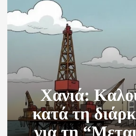
Χανιά: Καλο
κατά τη διάρκ
για τη “Μετ