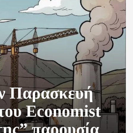
ην Παρασκευή
 του Economist
ης” παρουσία