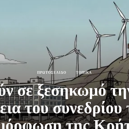
ΠΡΩΤΟΣΕΛΙΔΟ
ΤΟΠΙΚΑ
ύν σε ξεσηκωμό τ
εια του συνεδρίου
αμόρφωση της Κρήτ