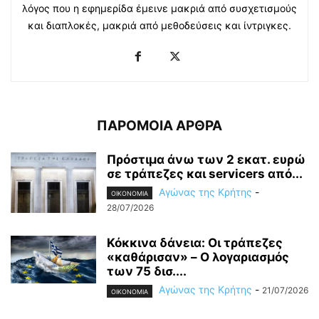
λόγος που η εφημερίδα έμεινε μακριά από συσχετισμούς
και διαπλοκές, μακριά από μεθοδεύσεις και ίντριγκες.
ΠΑΡΟΜΟΙΑ ΑΡΘΡΑ
Πρόστιμα άνω των 2 εκατ. ευρώ
σε τράπεζες και servicers από...
Αγώνας της Κρήτης
-
OIKONOMIA
28/07/2026
Κόκκινα δάνεια: Οι τράπεζες
«καθάρισαν» – O λογαριασμός
των 75 δισ....
Αγώνας της Κρήτης
-
21/07/2026
OIKONOMIA