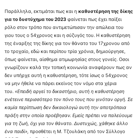
Παράλληλα, εκτιμάται πως και η
καθυστέρηση της δίκης
για το δυστύχημα του 2023
φαίνεται πως έχει παίξει
ρόλο στον τρόπο που αντιμετώπισαν την απώλεια του
γιου τους ο 54χρονος και η σύζυγός του. Η καθυστέρηση
της έναρξης της δίκης για τον θάνατο του 17χρονου από
το τροχαίο, εδώ και περίπου τρία χρόνια, δημιούργησε,
όπως φαίνεται, αίσθημα ατιμωρησίας στους γονείς. Οσοι
γνωρίζουν καλά την τοπική κοινωνία αναφέρουν πως αν
δεν υπήρχε αυτή η καθυστέρηση, τότε ίσως ο 54χρονος
να μην ήθελε να πάρει εκείνος τον νόμο στα χέρια
του.
«Επειδή αργεί το δικαστήριο, αυτή η καθυστέρηση
ενέτεινε περισσότερο τον πόνο τους που γινόταν οργή. Σε
καμία περίπτωση δεν δικαιολογώ αυτή την αποτρόπαια
πράξη στην οποία προέβησαν. Εμείς πρέπει να παλεύουμε
για τη ζωή, όχι για τον θάνατο. Δυστυχώς, χάθηκε άλλο
ένα παιδί»,
προσθέτει η Μ. Τζουλάκη από τον Σύλλογο