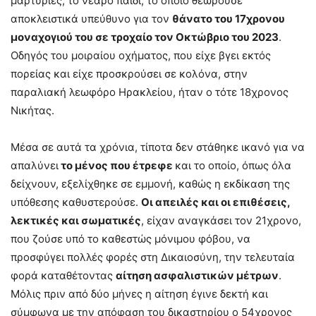
μαρτυρίες, το νεαρό παιδί, το οποίο θεωρούσε
αποκλειστικά υπεύθυνο για τον
θάνατο του 17χρονου
μοναχογιού του σε τροχαίο τον Οκτώβριο του 2023
.
Οδηγός του μοιραίου οχήματος, που είχε βγει εκτός
πορείας και είχε προσκρούσει σε κολόνα, στην
παραλιακή λεωφόρο Ηρακλείου, ήταν ο τότε 18χρονος
Νικήτας.
Μέσα σε αυτά τα χρόνια, τίποτα δεν στάθηκε ικανό για να
απαλύνει
το μένος που έτρεφε
και το οποίο, όπως όλα
δείχνουν, εξελίχθηκε σε εμμονή, καθώς η εκδίκαση της
υπόθεσης καθυστερούσε.
Οι απειλές και οι επιθέσεις,
λεκτικές και σωματικές
, είχαν αναγκάσει τον 21χρονο,
που ζούσε υπό το καθεστώς μόνιμου φόβου, να
προσφύγει πολλές φορές στη Δικαιοσύνη, την τελευταία
φορά καταθέτοντας
αίτηση ασφαλιστικών μέτρων
.
Μόλις πριν από δύο μήνες η αίτηση έγινε δεκτή και
σύμφωνα με την απόφαση του δικαστηρίου ο 54χρονος