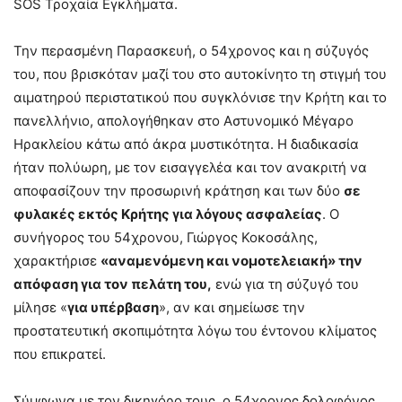
SOS Τροχαία Εγκλήματα.
Την περασμένη Παρασκευή, ο 54χρονος και η σύζυγός
του, που βρισκόταν μαζί του στο αυτοκίνητο τη στιγμή του
αιματηρού περιστατικού που συγκλόνισε την Κρήτη και το
πανελλήνιο, απολογήθηκαν στο Αστυνομικό Μέγαρο
Ηρακλείου κάτω από άκρα μυστικότητα. Η διαδικασία
ήταν πολύωρη, με τον εισαγγελέα και τον ανακριτή να
αποφασίζουν την προσωρινή κράτηση και των δύο
σε
φυλακές εκτός Κρήτης για λόγους ασφαλείας
. Ο
συνήγορος του 54χρονου, Γιώργος Κοκοσάλης,
χαρακτήρισε
«αναμενόμενη και νομοτελειακή» την
απόφαση για τον πελάτη του,
ενώ για τη σύζυγό του
μίλησε «
για υπέρβαση
», αν και σημείωσε την
προστατευτική σκοπιμότητα λόγω του έντονου κλίματος
που επικρατεί.
Σύμφωνα με τον δικηγόρο τους, ο 54χρονος δολοφόνος