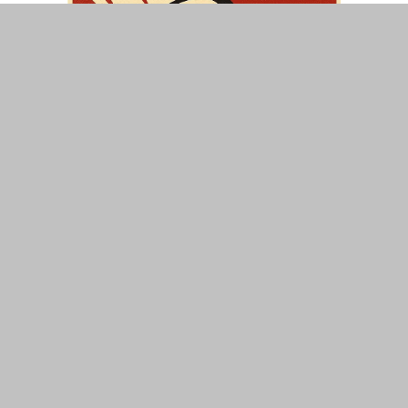
ΤΟΠΙΚΑ
ΕΛΛΑΔΑ
ΘΕΣΕΙΣ
ΟΙΚΟΝΟΜΙΑ
ΕΠΙΣΤΗΜΗ
ΠΟΛΙΤΙΣΜΟΣ
ΥΓΕΙΑ
ΑΘΛΗΤΙΣΜΟΣ
ΔΙΑΧΕΙΡΙΣΗ ΧΡΗΣΤΗ
ΣΥΝΔΕΣΗ