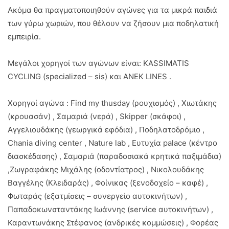
Ακόμα θα πραγματοποιηθούν αγώνες για τα μικρά παιδιά
των γύρω χωριών, που θέλουν να ζήσουν μια ποδηλατική
εμπειρία.
Μεγάλοι χορηγοί των αγώνων είναι: ΚASSIMATIS
CYCLING (specialized – sis) και ANEK LINES .
Χορηγοί αγώνα : Find my thusday (ρουχισμός) , Χιωτάκης
(κρουασάν) , Σαμαριά (νερά) , Skipper (σκάφοι) ,
Αγγελιουδάκης (γεωργικά εφόδια) , Ποδηλατοδρόμιο ,
Chania diving center , Nature lab , Ευτυχία palace (κέντρο
διασκέδασης) , Σαμαριά (παραδοσιακά κρητικά παξιμάδια)
,Ζωγραφάκης Μιχάλης (οδοντίατρος) , Νικολουδάκης
Βαγγέλης (Κλειδαράς) , Φοίνικας (ξενοδοχείο – καφέ) ,
Φωταράς (εξατμίσεις – συνεργείο αυτοκινήτων) ,
Παπαδοκωνσταντάκης Ιωάννης (service αυτοκινήτων) ,
Καραντωνάκης Στέφανος (ανδρικές κομμώσεις) , Φορέας