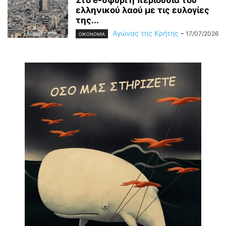
Στο e-σφυρί η περιουσία του
ελληνικού λαού με τις ευλογίες
της...
Αγώνας της Κρήτης
-
17/07/2026
OIKONOMIA