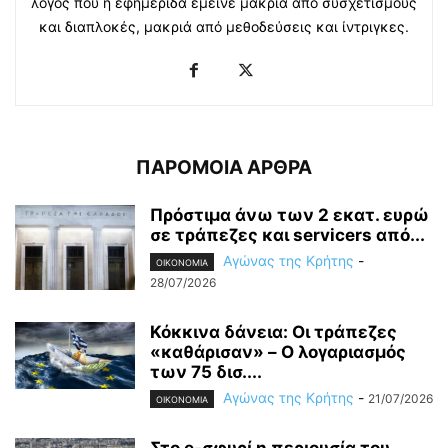
λόγος που η εφημερίδα έμεινε μακριά από συσχετισμούς
και διαπλοκές, μακριά από μεθοδεύσεις και ίντριγκες.
ΠΑΡΟΜΟΙΑ ΑΡΘΡΑ
Πρόστιμα άνω των 2 εκατ. ευρώ
σε τράπεζες και servicers από...
Αγώνας της Κρήτης
-
OIKONOMIA
28/07/2026
Κόκκινα δάνεια: Οι τράπεζες
«καθάρισαν» – O λογαριασμός
των 75 δισ....
Αγώνας της Κρήτης
-
21/07/2026
OIKONOMIA