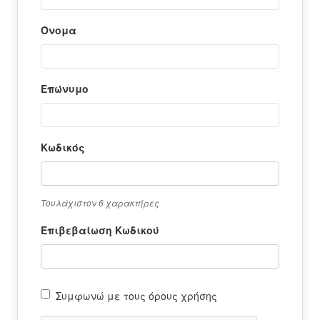
Όνομα
Επώνυμο
Μαχητική
ίδα
Κωδικός
Τουλάχιστον 6 χαρακτήρες
Επιβεβαίωση Κωδικού
Αγώνας της Κρήτ
Συμφωνώ με τους όρους χρήσης
Ποιοι είμαστε
Στείλτε το άρθρο σας | Κάντε μια