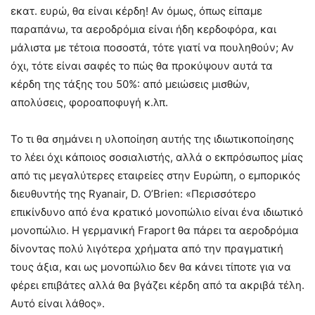
εκατ. ευρώ, θα είναι κέρδη! Αν όμως, όπως είπαμε
παραπάνω, τα αεροδρόμια είναι ήδη κερδοφόρα, και
μάλιστα με τέτοια ποσοστά, τότε γιατί να πουληθούν; Αν
όχι, τότε είναι σαφές το πώς θα προκύψουν αυτά τα
κέρδη της τάξης του 50%: από μειώσεις μισθών,
απολύσεις, φοροαποφυγή κ.λπ.
Το τι θα σημάνει η υλοποίηση αυτής της ιδιωτικοποίησης
το λέει όχι κάποιος σοσιαλιστής, αλλά ο εκπρόσωπος μίας
από τις μεγαλύτερες εταιρείες στην Ευρώπη, ο εμπορικός
διευθυντής της Ryanair, D. O’Brien: «Περισσότερο
επικίνδυνο από ένα κρατικό μονοπώλιο είναι ένα ιδιωτικό
μονοπώλιο. Η γερμανική Fraport θα πάρει τα αεροδρόμια
δίνοντας πολύ λιγότερα χρήματα από την πραγματική
τους άξια, και ως μονοπώλιο δεν θα κάνει τίποτε για να
φέρει επιβάτες αλλά θα βγάζει κέρδη από τα ακριβά τέλη.
Αυτό είναι λάθος».