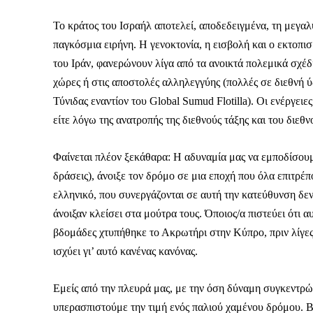
Το κράτος του Ισραήλ αποτελεί, αποδεδειγμένα, τη μεγαλύ
παγκόσμια ειρήνη. Η γενοκτονία, η εισβολή και ο εκτοπι
του Ιράν, φανερώνουν λίγα από τα ανοικτά πολεμικά σχέδ
Δεν μπορούν όλοι να π
χώρες ή στις αποστολές αλληλεγγύης (πολλές σε διεθνή ύδ
Τύνιδας εναντίον του Global Sumud Flotilla). Οι ενέργει
Αν βρίσκεσαι σε δύσκολ
είτε λόγω της ανατροπής της διεθνούς τάξης και του διεθν
παραμένει προσβάσιμη 
Αν όμως μπορείς, στήριξ
Φαίνεται πλέον ξεκάθαρα: Η αδυναμία μας να εμποδίσουμε
Η στήριξή σου ενι
δράσεις), άνοιξε τον δρόμο σε μια εποχή που όλα επιτρέπ
ελληνικό, που συνεργάζονται σε αυτή την κατεύθυνση δε
Κοστίζει λιγότερο
άνοιξαν κλείσει στα μούτρα τους. Όποιος/α πιστεύει ότι αυ
Επίλεξε σήμερα να γίνε
βδομάδες χτυπήθηκε το Ακρωτήρι στην Κύπρο, πριν λίγες
ισχύει γι’ αυτό κανένας κανόνας.
Εμείς από την πλευρά μας, με την όση δύναμη συγκεντρώσ
υπερασπιστούμε την τιμή ενός παλιού χαμένου δρόμου. 