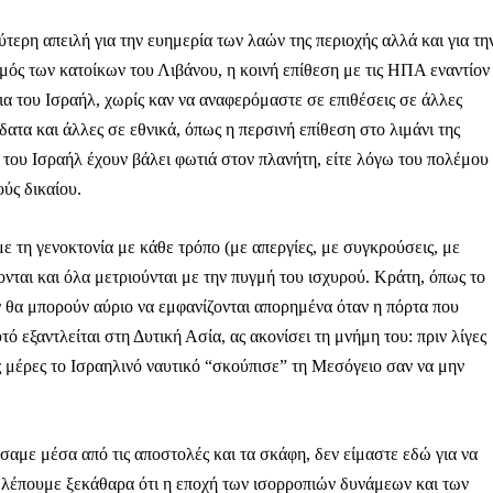
τερη απειλή για την ευημερία των λαών της περιοχής αλλά και για τη
σμός των κατοίκων του Λιβάνου, η κοινή επίθεση με τις ΗΠΑ εναντίον
ια του Ισραήλ, χωρίς καν να αναφερόμαστε σε επιθέσεις σε άλλες
ληρώσουν. Και το σεβόμαστε.
ατα και άλλες σε εθνικά, όπως η περσινή επίθεση στο λιμάνι της
ες του Ισραήλ έχουν βάλει φωτιά στον πλανήτη, είτε λόγω του πολέμου
η οικονομική κατάσταση, συνέχισε να μας διαβάζεις δωρεάν.
ούς δικαίου.
για όλους.
έ μας σήμερα. Ορίστε δύο καλοί λόγοι για να το κάνεις:
 τη γενοκτονία με κάθε τρόπο (με απεργίες, με συγκρούσεις, με
σχύει άμεσα την ποιότητα και την ανεξαρτησία της δημοσιογρ
ονται και όλα μετριούνται με την πυγμή του ισχυρού. Κράτη, όπως το
ν θα μπορούν αύριο να εμφανίζονται απορημένα όταν η πόρτα που
 από έναν καφέ και η διαδικασία διαρκεί λιγότερο από 1 λεπτό
τό εξαντλείται στη Δυτική Ασία, ας ακονίσει τη μνήμη του: πριν λίγες
ις συνδρομητής ή δωρητής.
 μέρες το Ισραηλινό ναυτικό “σκούπισε” τη Μεσόγειο σαν να μην
Γίνε συνδρομητής
αμε μέσα από τις αποστολές και τα σκάφη, δεν είμαστε εδώ για να
Σας ευχαριστούμε θερμά.
Βλέπουμε ξεκάθαρα ότι η εποχή των ισορροπιών δυνάμεων και των