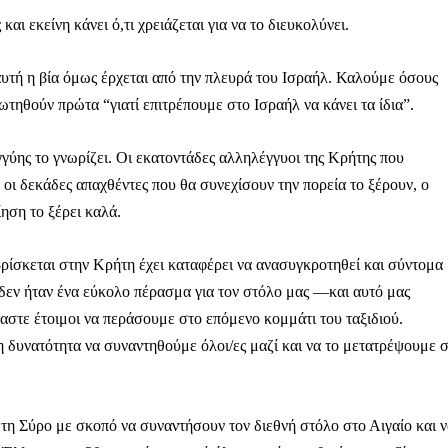
αι εκείνη κάνει ό,τι χρειάζεται για να το διευκολύνει.
 αυτή η βία όμως έρχεται από την πλευρά του Ισραήλ. Καλούμε όσους
ρωτηθούν πρώτα “γιατί επιτρέπουμε στο Ισραήλ να κάνει τα ίδια”.
γύης το γνωρίζει. Οι εκατοντάδες αλληλέγγυοι της Κρήτης που
οι δεκάδες απαχθέντες που θα συνεχίσουν την πορεία το ξέρουν, ο
ηση το ξέρει καλά.
 βρίσκεται στην Κρήτη έχει καταφέρει να ανασυγκροτηθεί και σύντομα
α δεν ήταν ένα εύκολο πέρασμα για τον στόλο μας —και αυτό μας
μαστε έτοιμοι να περάσουμε στο επόμενο κομμάτι του ταξιδιού.
 δυνατότητα να συναντηθούμε όλοι/ες μαζί και να το μετατρέψουμε 
η Σύρο με σκοπό να συναντήσουν τον διεθνή στόλο στο Αιγαίο και ν