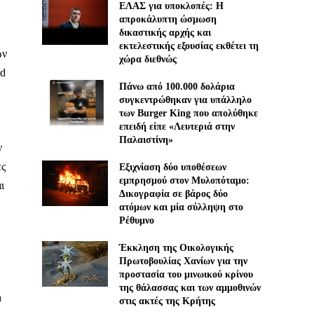
ΕΛΑΣ για υποκλοπές: H
απροκάλυπτη ώσμωση
δικαστικής αρχής και
εκτελεστικής εξουσίας εκθέτει τη
ών
χώρα διεθνώς
ud
Πάνω από 100.000 δολάρια
συγκεντρώθηκαν για υπάλληλο
των Burger King που απολύθηκε
επειδή είπε «Λευτεριά στην
Παλαιστίνη»
ν
ες
Εξιχνίαση δύο υποθέσεων
εμπρησμού στον Μυλοπόταμο:
ι
Δικογραφία σε βάρος δύο
ατόμων και μία σύλληψη στο
Ρέθυμνο
Έκκληση της Οικολογικής
Πρωτοβουλίας Χανίων για την
προστασία του μινωικού κρίνου
της θάλασσας και των αμμοθινών
a
στις ακτές της Κρήτης