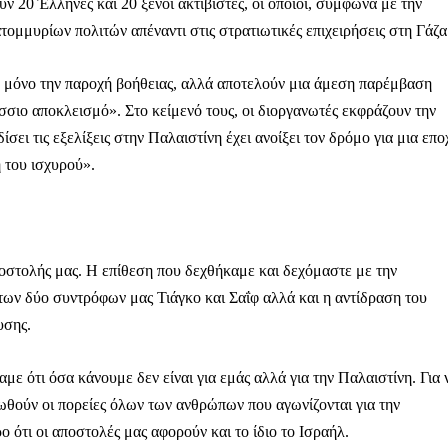
Μαχητική
ν 20 Έλληνες και 20 ξένοι ακτιβιστές, οι οποίοι, σύμφωνα με την
ίδα
ομμυρίων πολιτών απέναντι στις στρατιωτικές επιχειρήσεις στη Γάζα
ύν μόνο την παροχή βοήθειας, αλλά αποτελούν μια άμεση παρέμβαση
σσιο αποκλεισμό». Στο κείμενό τους, οι διοργανωτές εκφράζουν την
ίσει τις εξελίξεις στην Παλαιστίνη έχει ανοίξει τον δρόμο για μια επο
ή του ισχυρού».
Αγώνας της Κρήτ
Ποιοι είμαστε
Στείλτε το άρθρο σας | Κάντε μια
αποστολής μας. Η επίθεση που δεχθήκαμε και δεχόμαστε με την
των δύο συντρόφων μας Τιάγκο και Σαΐφ αλλά και η αντίδραση του
υσης.
ε ότι όσα κάνουμε δεν είναι για εμάς αλλά για την Παλαιστίνη. Για 
νωθούν οι πορείες όλων των ανθρώπων που αγωνίζονται για την
ο ότι οι αποστολές μας αφορούν και το ίδιο το Ισραήλ.
ΙΤΕ