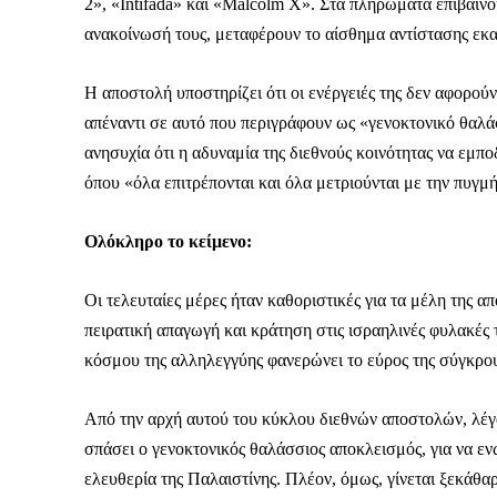
Καθημερινή 
2», «Intifada» και «Malcolm X». Στα πληρώματα επιβαίνου
Εφημερ
ανακοίνωσή τους, μεταφέρουν το αίσθημα αντίστασης εκατ
Η αποστολή υποστηρίζει ότι οι ενέργειές της δεν αφορο
απέναντι σε αυτό που περιγράφουν ως «γενοκτονικό θαλά
ανησυχία ότι η αδυναμία της διεθνούς κοινότητας να εμποδ
όπου «όλα επιτρέπονται και όλα μετριούνται με την πυγμ
Ολόκληρο το κείμενο:
Οι τελευταίες μέρες ήταν καθοριστικές για τα μέλη της 
πειρατική απαγωγή και κράτηση στις ισραηλινές φυλακές 
κόσμου της αλληλεγγύης φανερώνει το εύρος της σύγκρο
Από την αρχή αυτού του κύκλου διεθνών αποστολών, λέγαμ
σπάσει ο γενοκτονικός θαλάσσιος αποκλεισμός, για να ε
ελευθερία της Παλαιστίνης. Πλέον, όμως, γίνεται ξεκάθαρ
ΕΓΓΡΑΦΕ