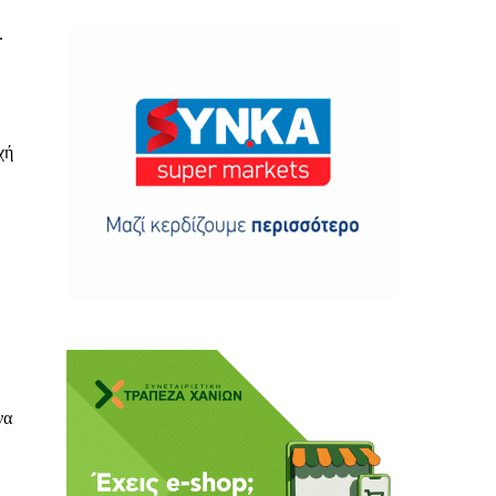
.
χή
ης
 δωρεά
να