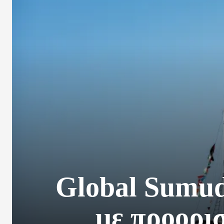
Global Sumud
με προορι