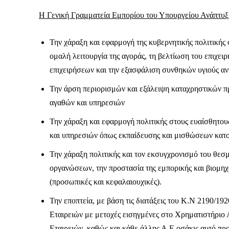
Η Γενική Γραμματεία Εμπορίου του Υπουργείου Ανάπτυξη
Την χάραξη και εφαρμογή της κυβερνητικής πολιτικής 
ομαλή λειτουργία της αγοράς, τη βελτίωση του επιχει
Δεν μπορούν όλοι να π
επιχειρήσεων και την εξασφάλιση συνθηκών υγιούς α
Αν βρίσκεσαι σε δύσκολ
Την άρση περιορισμών και εξάλειψη καταχρηστικών πρ
παραμένει προσβάσιμη 
αγαθών και υπηρεσιών
Αν όμως μπορείς, στήριξ
Την χάραξη και εφαρμογή πολιτικής στους ευαίσθητους
Η στήριξή σου ενι
και υπηρεσιών όπως εκπαίδευσης και μισθώσεων κατο
Κοστίζει λιγότερο
Την χάραξη πολιτικής και τον εκσυγχρονισμό του θεσ
Επίλεξε σήμερα να γίνε
οργανώσεων, την προστασία της εμπορικής και βιομηχανι
(προσωπικές και κεφαλαιουχικές).
Την εποπτεία, με βάση τις διατάξεις του Κ.Ν 2190/1
Εταιρειών με μετοχές εισηγμένες στο Χρηματιστήρι
Εταιρειών, καθώς και κάθε άλλης Α.Ε οσάκις αυτό πρ