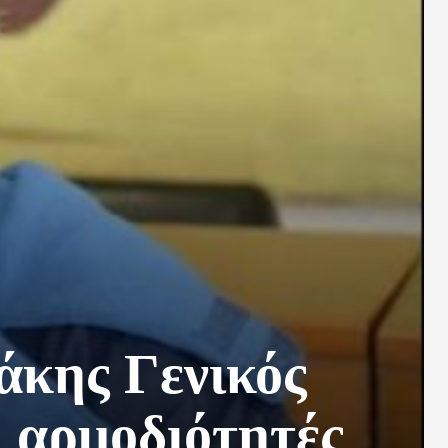
κης Γενικός
ι αρμοδιότητές