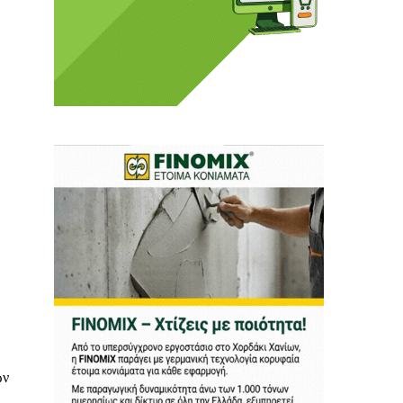
 Η ενημέρωση πρέπει να
αφίας μας.
.
ων