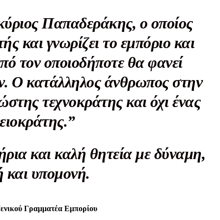
Μαχητική
ίδα
 κύριος Παπαδεράκης, ο οποίος
τής και γνωρίζει το εμπόριο και
πό τον οποιοδήποτε θα φανεί
ν. Ο κατάλληλος άνθρωπος στην
Αγώνας της Κρήτ
ώστης τεχνοκράτης και όχι ένας
ειοκράτης.”
Ποιοι είμαστε
Στείλτε το άρθρο σας | Κάντε μια
ήρια και καλή θητεία με δύναμη,
ή και υπομονή.
Γενικού Γραμματέα Εμπορίου
ΙΤΕ