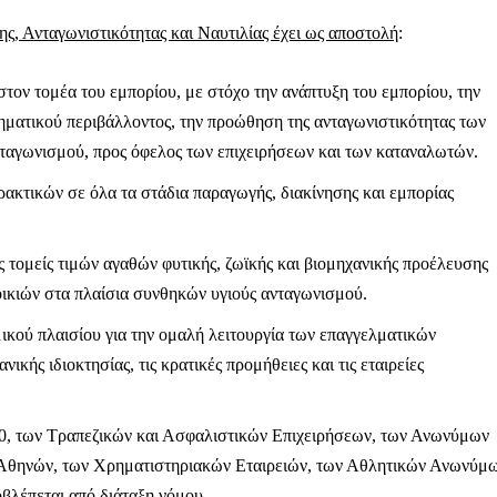
ς, Ανταγωνιστικότητας και Ναυτιλίας έχει ως αποστολή
:
στον τομέα του εμπορίου, με στόχο την ανάπτυξη του εμπορίου, την
ρηματικού περιβάλλοντος, την προώθηση της ανταγωνιστικότητας των
ληρώσουν. Και το σεβόμαστε.
νταγωνισμού, προς όφελος των επιχειρήσεων και των καταναλωτών.
η οικονομική κατάσταση, συνέχισε να μας διαβάζεις δωρεάν.
ακτικών σε όλα τα στάδια παραγωγής, διακίνησης και εμπορίας
για όλους.
έ μας σήμερα. Ορίστε δύο καλοί λόγοι για να το κάνεις:
 τομείς τιμών αγαθών φυτικής, ζωϊκής και βιομηχανικής προέλευσης
σχύει άμεσα την ποιότητα και την ανεξαρτησία της δημοσιογρ
ικιών στα πλαίσια συνθηκών υγιούς ανταγωνισμού.
 από έναν καφέ και η διαδικασία διαρκεί λιγότερο από 1 λεπτό
μικού πλαισίου για την ομαλή λειτουργία των επαγγελματικών
ις συνδρομητής ή δωρητής.
κής ιδιοκτησίας, τις κρατικές προμήθειες και τις εταιρείες
Γίνε συνδρομητής
920, των Τραπεζικών και Ασφαλιστικών Επιχειρήσεων, των Ανωνύμων
ο Αθηνών, των Χρηματιστηριακών Εταιρειών, των Αθλητικών Ανωνύμ
Σας ευχαριστούμε θερμά.
οβλέπεται από διάταξη νόμου.