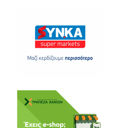
ης
 δωρεά