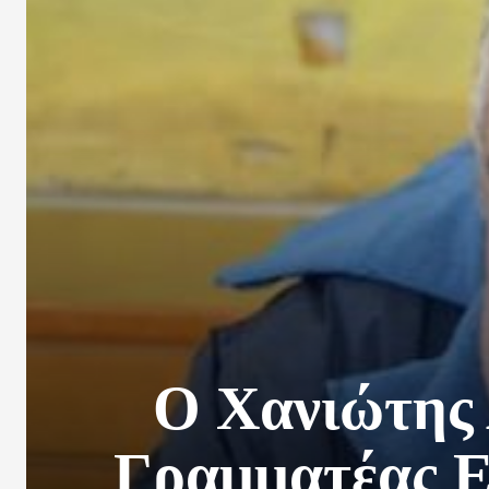
O Χανιώτης
Γραμματέας Εμ