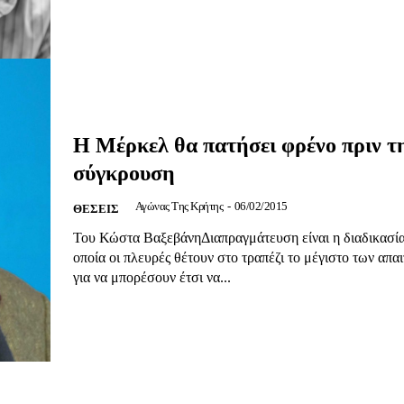
Αγώνας της Κρήτ
Ποιοι είμαστε
Στείλτε το άρθρο σας | Κάντε μια
Η Μέρκελ θα πατήσει φρένο πριν τ
σύγκρουση
Αγώνας Της Κρήτης
-
06/02/2015
ΘΕΣΕΙΣ
ΙΤΕ
Του Κώστα ΒαξεβάνηΔιαπραγμάτευση είναι η διαδικασία
οποία οι πλευρές θέτουν στο τραπέζι το μέγιστο των απα
για να μπορέσουν έτσι να...