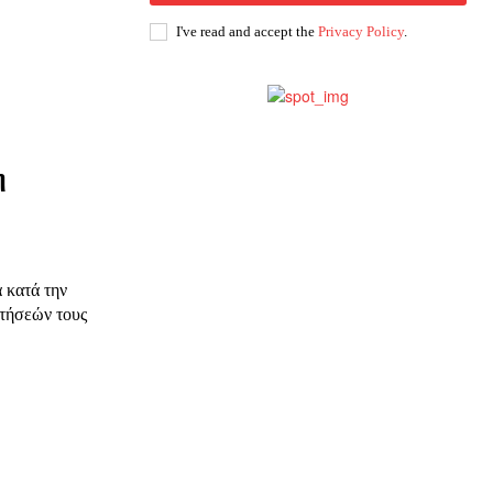
ης
I've read and accept the
Privacy Policy
.
 δωρεά
η
 κατά την
ιτήσεών τους