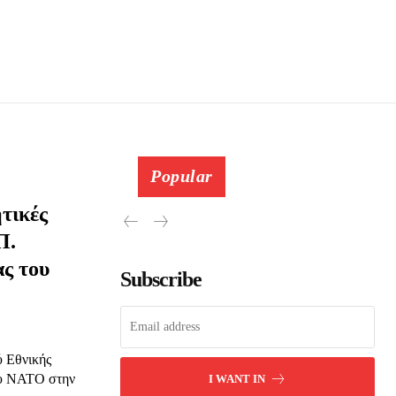
Popular
τικές
Π.
ας του
Subscribe
ύ Εθνικής
ου ΝΑΤΟ στην
I WANT IN