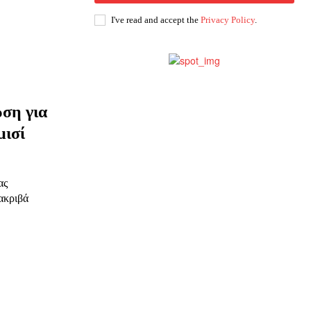
ης
I've read and accept the
Privacy Policy
.
 δωρεά
ση για
μισί
ας
ακριβά