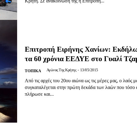
Αγώνας της Κρήτ
Κρήτη. Σε ανακοίνωσή της η Επιτροπή...
Ποιοι είμαστε
Στείλτε το άρθρο σας | Κάντε μια
Επιτροπή Ειρήνης Χανίων: Εκδήλω
τα 60 χρόνια ΕΕΔΥΕ στο Γυαλί Τζα
Αγώνας Της Κρήτης
-
13/05/2015
ΤΟΠΙΚΑ
ΙΤΕ
Από τις αρχές του 20ου αιώνα ως τις μέρες μας, ο λαός μ
συγκαταλέγεται στην πρώτη δεκάδα των λαών που τόσο 
πλήρωσε και...