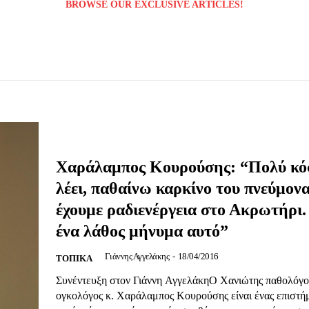
BROWSE OUR EXCLUSIVE ARTICLES!
Μαχητική
ίδα
Χαράλαμπος Κουρούσης: “Πολύ κό
λέει, παθαίνω καρκίνο του πνεύμονα
Αγώνας της Κρήτ
έχουμε ραδιενέργεια στο Ακρωτήρι.
ένα λάθος μήνυμα αυτό”
Ποιοι είμαστε
Γιάννης Αγγελάκης
-
18/04/2016
ΤΟΠΙΚΑ
Στείλτε το άρθρο σας | Κάντε μια
Συνέντευξη στον Γιάννη ΑγγελάκηΟ Χανιώτης παθολόγο
ογκολόγος κ. Χαράλαμπος Κουρούσης είναι ένας επιστή