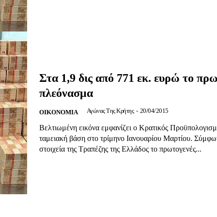
Αγώνας της Κρήτ
Ποιοι είμαστε
Στείλτε το άρθρο σας | Κάντε μια
Στα 1,9 δις από 771 εκ. ευρώ το πρ
πλεόνασμα
Αγώνας Της Κρήτης
-
20/04/2015
OIKONOMIA
ΙΤΕ
Βελτιωμένη εικόνα εμφανίζει ο Κρατικός Προϋπολογισμ
ταμειακή βάση στο τρίμηνο Ιανουαρίου Μαρτίου. Σύμφω
στοιχεία της Τραπέζης της Ελλάδος το πρωτογενές...