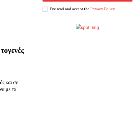
ης
I've read and accept the
Privacy Policy
.
 δωρεά
ωτογενές
ός και σε
να με τα