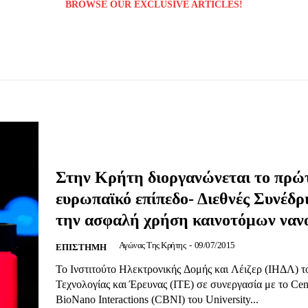
BROWSE OUR EXCLUSIVE ARTICLES!
Στην Κρήτη διοργανώνεται το πρώ
ευρωπαϊκό επίπεδο- Διεθνές Συνέδρι
την ασφαλή χρήση καινοτόμων ναν
Αγώνας Της Κρήτης
-
09/07/2015
ΕΠΙΣΤΗΜΗ
Το Ινστιτούτο Ηλεκτρονικής Δομής και Λέιζερ (ΙΗΔΛ) τ
Τεχνολογίας και Έρευνας (ΙΤΕ) σε συνεργασία με το Cent
BioNano Interactions (CBNI) του University...
Μαχητική