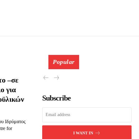
Popular
το –σε
ο για
Subscribe
οϋλικών
ου Ιδρύματος
re for
I WANT IN