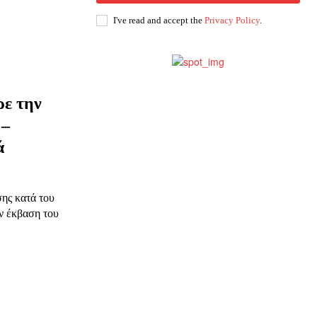
I've read and accept the
Privacy Policy
.
ρε την
ης
 –
ά
 δωρεά
ης κατά του
ν έκβαση του