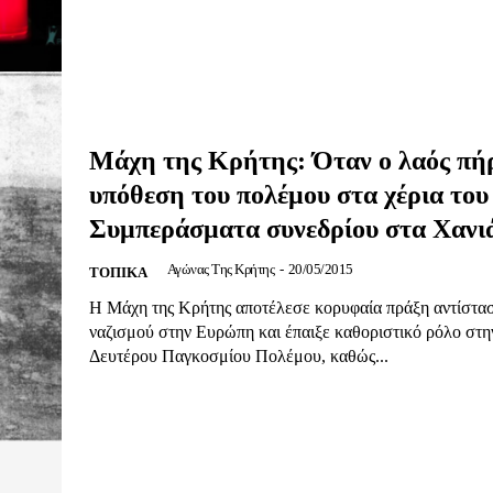
ίδα
Μάχη της Κρήτης: Όταν ο λαός πή
Αγώνας της Κρήτ
υπόθεση του πολέμου στα χέρια του
Συμπεράσματα συνεδρίου στα Χανι
Ποιοι είμαστε
Αγώνας Της Κρήτης
-
20/05/2015
Στείλτε το άρθρο σας | Κάντε μια
ΤΟΠΙΚΑ
Η Μάχη της Κρήτης αποτέλεσε κορυφαία πράξη αντίστασ
ναζισμού στην Ευρώπη και έπαιξε καθοριστικό ρόλο στη
Δευτέρου Παγκοσμίου Πολέμου, καθώς...
ΙΤΕ