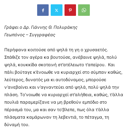
Γράφει ο Δρ. Γιάννης Θ. Πολυράκης
Γεωπόνος – Συγγραφέας
Περήφανα κοιτούσε από ψηλά τη γη ο χρυσαετός.
Σπάθιζε τον αγέρα κα βουτούσε, ανέβαινε ψηλά, πολύ
ψηλά, κουκκίδα σκοτεινή στ’ατέλειωτο τ’απείρου. Και
πάλι βούταγε κ’ένοιωθε να κυριαρχεί στο σύμπαν καθώς,
λεύτερος, δυνατός μα κι αυτοδύναμος, μπορούσε
ν’ανεβαίνει και ν’αγναντεύει από ψηλά, πολύ ψηλά την
πλάση. Το’νοιωθε να κυριαρχεί στ’αλήθεια, καθώς, τ’άλλα
πουλιά παραμερίζανε να μη βρεθούν εμπόδιο στο
πέρασμά του, μα και σαν το’βλεπε, πως όλα τ’άλλα
πλάσματα καμάρωναν τη λεβεντιά, το πέταγμα, τη
δύναμή του.