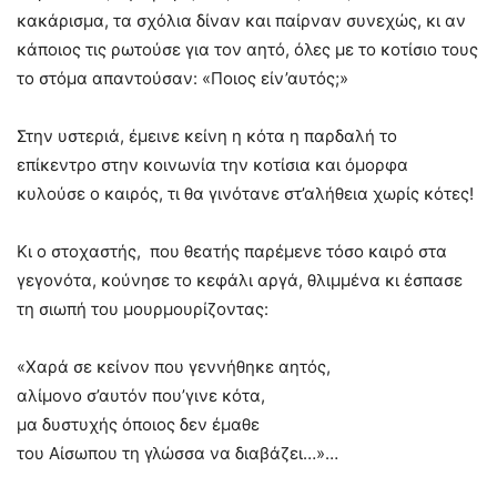
κακάρισμα, τα σχόλια δίναν και παίρναν συνεχώς, κι αν
κάποιος τις ρωτούσε για τον αητό, όλες με το κοτίσιο τους
το στόμα απαντούσαν: «Ποιος είν’αυτός;»
Στην υστεριά, έμεινε κείνη η κότα η παρδαλή το
επίκεντρο στην κοινωνία την κοτίσια και όμορφα
κυλούσε ο καιρός, τι θα γινότανε στ’αλήθεια χωρίς κότες!
Κι ο στοχαστής, που θεατής παρέμενε τόσο καιρό στα
γεγονότα, κούνησε το κεφάλι αργά, θλιμμένα κι έσπασε
τη σιωπή του μουρμουρίζοντας:
«Χαρά σε κείνον που γεννήθηκε αητός,
αλίμονο σ’αυτόν που’γινε κότα,
μα δυστυχής όποιος δεν έμαθε
του Αίσωπου τη γλώσσα να διαβάζει…»…