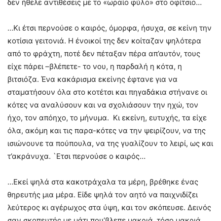
δεν ήθελε αντιθέσεις με το «ωραίο φύλο» στο οφίτσιο…
…Κι έτσι περνούσε ο καιρός, όμορφα, ήσυχα, σε κείνη την
κοτίσια γειτονιά. Η ένοικοί της δεν κοίταζαν ψηλότερα
από το φράχτη, ποτέ δεν πέταξαν πέρα απ’αυτόν, τους
είχε πάρει –βλέπετε- το νου, η παρδαλή η κότα, η
βιτσιόζα. Ένα κακάρισμα εκείνης έφτανε για να
σταματήσουν όλα στο κοτέτσι και πηγαδάκια στήνανε οι
κότες να αναλύσουν και να σχολιάσουν την ηχώ, τον
ήχο, τον απόηχο, το μήνυμα. Κι εκείνη, ευτυχής, τα είχε
όλα, ακόμη και τις παρα-κότες να την ψειρίζουν, να της
ισιώνουνε τα πούπουλα, να της γυαλίζουν το λειρί, ως και
τ’ακράνυχα. `Ετσι περνούσε ο καιρός…
…Εκεί ψηλά στα κακοτράχαλα τα μέρη, βρέθηκε ένας
θηρευτής μια μέρα. Είδε ψηλά τον αητό να παιχνιδίζει
λεύτερος κι αγέρωχος στα ύψη, και τον σκόπευσε. Δεινός
σαν σκοπευτής με μάτι που’βλεπε μακριά, τόσο μακριά,