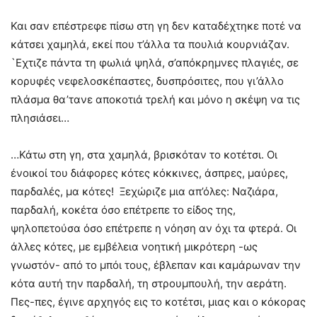
Και σαν επέστρεφε πίσω στη γη δεν καταδέχτηκε ποτέ να
κάτσει χαμηλά, εκεί που τ’άλλα τα πουλιά κουρνιάζαν.
`Εχτιζε πάντα τη φωλιά ψηλά, σ’απόκρημνες πλαγιές, σε
κορυφές νεφελοσκέπαστες, δυσπρόσιτες, που γι’άλλο
πλάσμα θα’τανε αποκοτιά τρελή και μόνο η σκέψη να τις
πλησιάσει…
…Κάτω στη γη, στα χαμηλά, βρισκόταν το κοτέτσι. Οι
ένοικοί του διάφορες κότες κόκκινες, άσπρες, μαύρες,
παρδαλές, μα κότες! Ξεχώριζε μια απ’όλες: Ναζιάρα,
παρδαλή, κοκέτα όσο επέτρεπε το είδος της,
ψηλοπετούσα όσο επέτρεπε η νόηση αν όχι τα φτερά. Οι
άλλες κότες, με εμβέλεια νοητική μικρότερη -ως
γνωστόν- από το μπόι τους, έβλεπαν και καμάρωναν την
κότα αυτή την παρδαλή, τη στρουμπουλή, την αεράτη.
Πες-πες, έγινε αρχηγός εις το κοτέτσι, μιας και ο κόκορας