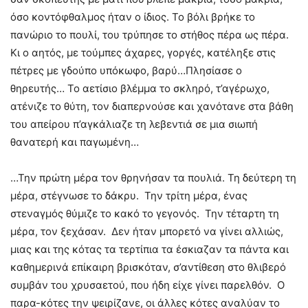
όσο κοντόφθαλμος ήταν ο ίδιος. Το βόλι βρήκε το
πανώριο το πουλί, του τρύπησε το στήθος πέρα ως πέρα.
Κι ο αητός, με τούμπες άχαρες, γοργές, κατέληξε στις
πέτρες με γδούπο υπόκωφο, βαρύ…Πλησίασε ο
θηρευτής… Το αετίσιο βλέμμα το σκληρό, τ’αγέρωχο,
ατένιζε το θύτη, τον διαπερνούσε και χανότανε στα βάθη
του απείρου π’αγκάλιαζε τη λεβεντιά σε μια σιωπή
θανατερή και παγωμένη…
…Την πρώτη μέρα τον θρηνήσαν τα πουλιά. Τη δεύτερη τη
μέρα, στέγνωσε το δάκρυ. Την τρίτη μέρα, ένας
στεναγμός θύμιζε το κακό το γεγονός. Την τέταρτη τη
μέρα, τον ξεχάσαν. Δεν ήταν μπορετό να γίνει αλλιώς,
μιας και της κότας τα τερτίπια τα έσκιαζαν τα πάντα και
καθημερινά επίκαιρη βρισκόταν, σ’αντίθεση στο θλιβερό
συμβάν του χρυσαετού, που ήδη είχε γίνει παρελθόν. Ο
παρα-κότες την ψειρίζανε, οι άλλες κότες αναλύαν το