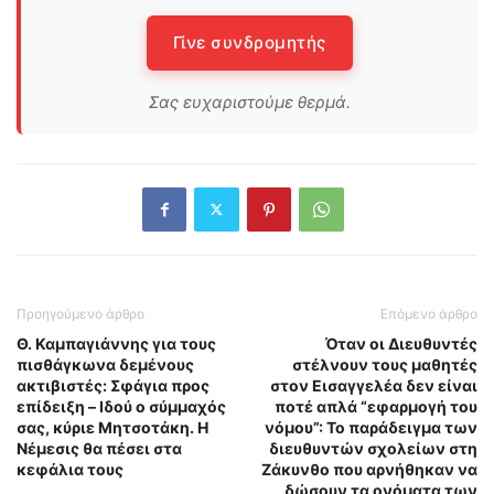
Γίνε συνδρομητής
Σας ευχαριστούμε θερμά.
Προηγούμενο άρθρο
Επόμενο άρθρο
Θ. Καμπαγιάννης για τους
Όταν οι Διευθυντές
πισθάγκωνα δεμένους
στέλνουν τους μαθητές
ακτιβιστές: Σφάγια προς
στον Εισαγγελέα δεν είναι
επίδειξη – Ιδού ο σύμμαχός
ποτέ απλά “εφαρμογή του
σας, κύριε Μητσοτάκη. Η
νόμου”: Το παράδειγμα των
Νέμεσις θα πέσει στα
διευθυντών σχολείων στη
κεφάλια τους
Ζάκυνθο που αρνήθηκαν να
δώσουν τα ονόματα των