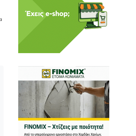
α
 Η ενημέρωση πρέπει να
αφίας μας.
.