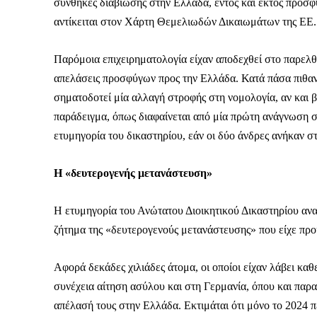
Καθημερινή 
συνθήκες διαβίωσης στην Ελλάδα, εντός και εκτός προσφυ
Εφημερ
αντίκειται στον Χάρτη Θεμελιωδών Δικαιωμάτων της ΕΕ.
Παρόμοια επιχειρηματολογία είχαν αποδεχθεί στο παρελθ
απελάσεις προσφύγων προς την Ελλάδα. Κατά πάσα πιθαν
σηματοδοτεί μία αλλαγή στροφής στη νομολογία, αν και β
παράδειγμα, όπως διαφαίνεται από μία πρώτη ανάγνωση στ
ετυμηγορία του δικαστηρίου, εάν οι δύο άνδρες ανήκαν 
Η «δευτερογενής μετανάστευση»
Η ετυμηγορία του Ανώτατου Διοικητικού Δικαστηρίου αναμ
ζήτημα της «δευτερογενούς μετανάστευσης» που είχε πρ
Αφορά δεκάδες χιλιάδες άτομα, οι οποίοι είχαν λάβει κ
συνέχεια αίτηση ασύλου και στη Γερμανία, όπου και παρ
απέλασή τους στην Ελλάδα. Εκτιμάται ότι μόνο το 2024 π
ΕΓΓΡΑΦΕ