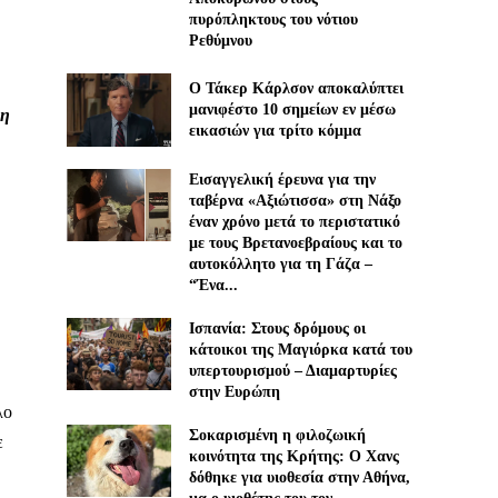
πυρόπληκτους του νότιου
Ρεθύμνου
Ο Τάκερ Κάρλσον αποκαλύπτει
μανιφέστο 10 σημείων εν μέσω
ση
εικασιών για τρίτο κόμμα
Εισαγγελική έρευνα για την
ταβέρνα «Αξιώτισσα» στη Νάξο
έναν χρόνο μετά το περιστατικό
με τους Βρετανοεβραίους και το
αυτοκόλλητο για τη Γάζα –
“Ένα...
Ισπανία: Στους δρόμους οι
κάτοικοι της Μαγιόρκα κατά του
υπερτουρισμού – Διαμαρτυρίες
στην Ευρώπη
λο
Σοκαρισμένη η φιλοζωική
ε
κοινότητα της Κρήτης: Ο Χανς
δόθηκε για υιοθεσία στην Αθήνα,