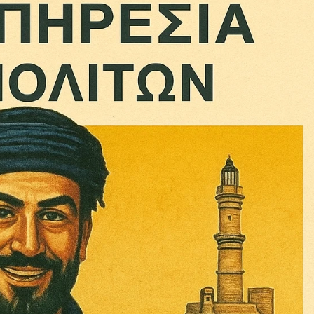
ληρώσουν. Και το σεβόμαστε.
η οικονομική κατάσταση, συνέχισε να μας διαβάζεις δωρεάν.
για όλους.
έ μας σήμερα. Ορίστε δύο καλοί λόγοι για να το κάνεις:
σχύει άμεσα την ποιότητα και την ανεξαρτησία της δημοσιογρ
 από έναν καφέ και η διαδικασία διαρκεί λιγότερο από 1 λεπτό
ις συνδρομητής ή δωρητής.
Γίνε συνδρομητής
Σας ευχαριστούμε θερμά.