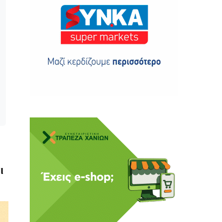
ης
 δωρεά
ι