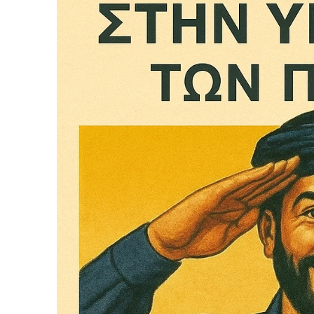
Δεν μπορούν όλοι να π
Αν βρίσκεσαι σε δύσκολ
παραμένει προσβάσιμη 
Αν όμως μπορείς, στήριξ
Η στήριξή σου ενι
Κοστίζει λιγότερο
Επίλεξε σήμερα να γίνε