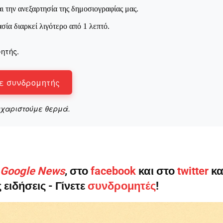
Μαχητική
ι την ανεξαρτησία της δημοσιογραφίας μας.
ίδα
ασία διαρκεί λιγότερο από 1 λεπτό.
ητής.
ε συνδρομητής
Αγώνας της Κρήτ
υχαριστούμε θερμά.
Ποιοι είμαστε
Στείλτε το άρθρο σας | Κάντε μια
ο Google News
, στο
facebook
και στο
twitter
κα
 ειδήσεις - Γίνετε
συνδρομητές
!
ΙΤΕ