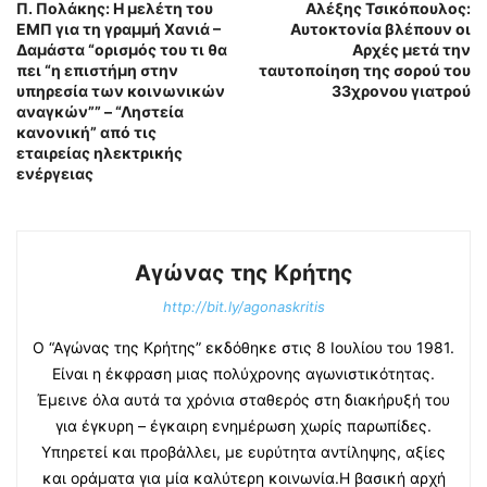
Π. Πολάκης: Η μελέτη του
Αλέξης Τσικόπουλος:
ΕΜΠ για τη γραμμή Χανιά –
Αυτοκτονία βλέπουν οι
Δαμάστα “ορισμός του τι θα
Αρχές μετά την
πει “η επιστήμη στην
ταυτοποίηση της σορού του
υπηρεσία των κοινωνικών
33χρονου γιατρού
αναγκών”” – “Ληστεία
κανονική” από τις
εταιρείας ηλεκτρικής
ενέργειας
Αγώνας της Κρήτης
http://bit.ly/agonaskritis
Ο “Αγώνας της Κρήτης” εκδόθηκε στις 8 Ιουλίου του 1981.
Είναι η έκφραση μιας πολύχρονης αγωνιστικότητας.
Έμεινε όλα αυτά τα χρόνια σταθερός στη διακήρυξή του
για έγκυρη – έγκαιρη ενημέρωση χωρίς παρωπίδες.
Υπηρετεί και προβάλλει, με ευρύτητα αντίληψης, αξίες
και οράματα για μία καλύτερη κοινωνία.Η βασική αρχή