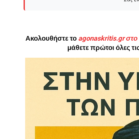
Το ξέρουμε…
Το να βλέπετε αυτά τα μ
βρίσκουμε κάποια ευχαρ
Ακολουθήστε το
agonaskritis.gr στ
πολύ πιο σημαντικό: την
μάθετε πρώτοι όλες τις
Η στήριξη σας είναι σημ
- Κάνουμε ρεπορτά
αποσιωπήσουμε.
- Κρατάμε τη δημο
ικανότητα να πληρ
Η απλή αλήθεια είναι ό
ενημέρωση είναι ζωτικής
να συνεχίσουμε.