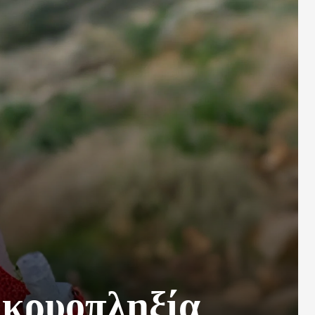
 κρυοπληξία