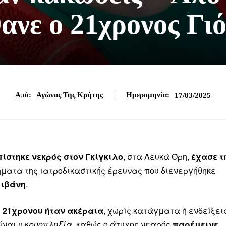
ανε ο 21χρονος Γι
Από:
Αγώνας Της Κρήτης
Ημερομηνία:
17/03/2025
πίστηκε νεκρός στον Γκίγκιλο
, στα Λευκά Όρη,
έχασε τ
ήματα της ιατροδικαστικής έρευνας που διενεργήθηκε
λιβάνη
.
υ 21χρονου ήταν ακέραια
, χωρίς κατάγματα ή ενδείξει
ίναι η
κρυοπληξία
, καθώς ο άτυχος νεαρός
παρέμεινε