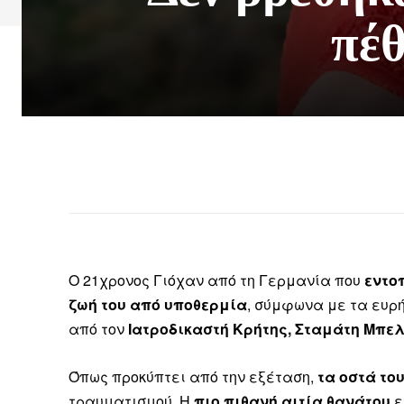
πέθ
Ο 21χρονος Γιόχαν από τη Γερμανία που
εντο
ζωή του από υποθερμία
, σύμφωνα με τα ευρ
από τον
Ιατροδικαστή Κρήτης, Σταμάτη Μπε
Όπως προκύπτει από την εξέταση,
τα οστά το
τραυματισμού. Η
πιο πιθανή αιτία θανάτου
ε