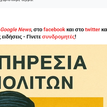
ηνύματα μπορεί να είναι κουραστικό. Και να είστε σίγουροί ότ
ίστηση από το να τα γράφουμε... Όμως αυτό το μήνυμα δεν 
ο Google News
, στο
facebook
και στο
twitter
κα
 επιβίωση της ανεξάρτητης, μαχητικής δημοσιογραφίας στην K
 ειδήσεις - Γίνετε
συνδρομητές
!
αντική γιατί μας επιτρέπει να:
ζ χωρίς φόβο και εξαρτήσεις. Κανείς δεν μας υπαγορεύει τι ν
σιογραφία μας προσβάσιμη σε όλους, ακόμη και σε αυτούς που
ώσουν. Χωρίς paywall, χωρίς προνόμια μόνο για όσους έχουν τη
τι τα έσοδα διαρκώς συρρικνώνονται. Αν πιστεύετε ότι μια π
 σημασίας για τη δημοκρατία και τον έλεγχο της εξουσίας, τ
Γίνε συνδρομητής