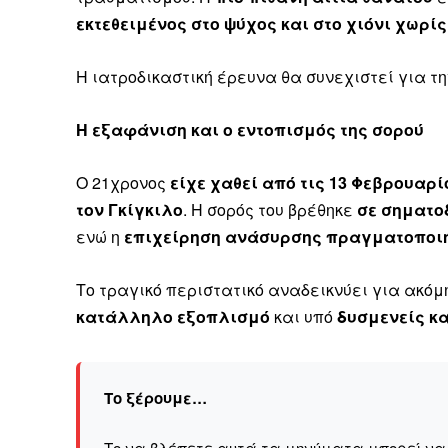
εκτεθειμένος στο ψύχος και στο χιόνι χωρί
Η ιατροδικαστική έρευνα θα συνεχιστεί για 
Η εξαφάνιση και ο εντοπισμός της σορού
Ο 21χρονος
είχε χαθεί από τις 13 Φεβρουαρί
τον Γκίγκιλο
. Η σορός του βρέθηκε
σε σηματο
ενώ η
επιχείρηση ανάσυρσης πραγματοποιή
Το τραγικό περιστατικό αναδεικνύει για ακό
κατάλληλο εξοπλισμό
και υπό
δυσμενείς κα
Καθημερινή 
Το ξέρουμε…
Εφημερ
Το να βλέπετε αυτά τα μηνύματα μπορεί να εί