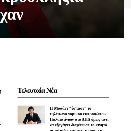
όχαν
Τελευταία Νέα
η
Η Μοσάντ “έσπασε” το
τηλέφωνο νομικού εκπροσώπου
Παλαιστίνιων στο ΔΠΔ όμως αντί
ς
να εξαγάγει διοχέτευσε το κινητό
με χιλιάδες επαφές, ακόμη και