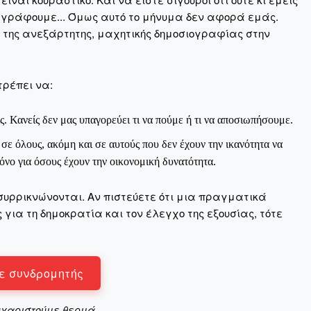
 γράφουμε... Όμως αυτό το μήνυμα δεν αφορά εμάς.
η της ανεξάρτητης, μαχητικής δημοσιογραφίας στην
τρέπει να:
Αγώνας της Κρήτ
ς. Κανείς δεν μας υπαγορεύει τι να πούμε ή τι να αποσιωπήσουμε.
Ποιοι είμαστε
Στείλτε το άρθρο σας | Κάντε μια
ε όλους, ακόμη και σε αυτούς που δεν έχουν την ικανότητα να
νο για όσους έχουν την οικονομική δυνατότητα.
συρρικνώνονται. Αν πιστεύετε ότι μια πραγματικά
για τη δημοκρατία και τον έλεγχο της εξουσίας, τότε
ΙΤΕ
ε συνδρομητής
υχαριστούμε θερμά.