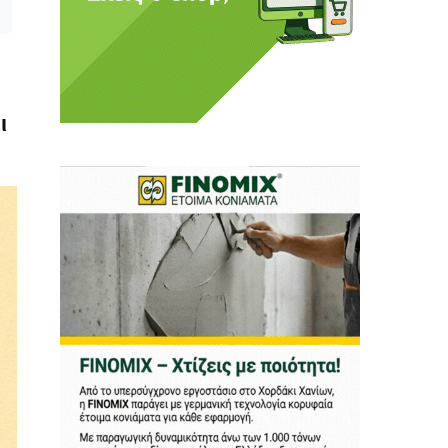
ι ούτε κι εμείς
αφορά εμάς. Αφορά κάτι
ι
ρήτη.
α πούμε ή τι να
 δεν έχουν την
ν οικονομική δυνατότητα.
ραγματικά ελεύθερη
ότε δώστε μας τη δύναμη