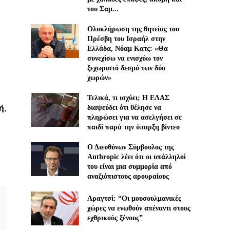
του Σαμ...
Ολοκλήρωση της θητείας του
Πρέσβη του Ισραήλ στην
Ελλάδα, Νόαμ Κατς: «Θα
συνεχίσω να ενισχύω τον
ξεχωριστό δεσμό των δύο
χωρών»
Τελικά, τι ισχύει; Η ΕΛΑΣ
ή
,
διαψεύδει ότι θέλησε να
πληρώσει για να ασελγήσει σε
παιδί παρά την ύπαρξη βίντεο
Ο Διευθύνων Σύμβουλος της
Anthropic λέει ότι οι υπάλληλοί
του είναι μια συμμορία από
αναξιόπιστους αρουραίους
Αραγτσί: “Οι μουσουλμανικές
χώρες να ενωθούν απέναντι στους
εχθρικούς ξένους”