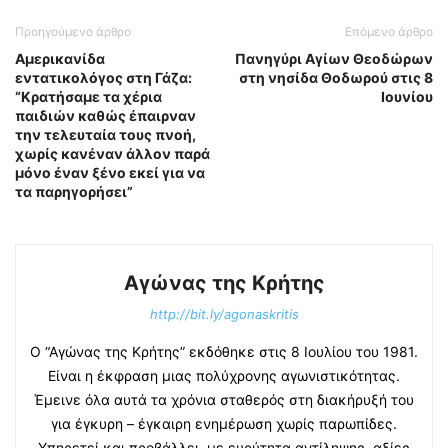
Προηγούμενο άρθρο
Επόμενο άρθρο
Αμερικανίδα
Πανηγύρι Αγίων Θεοδώρων
εντατικολόγος στη Γάζα:
στη νησίδα Θοδωρού στις 8
“Κρατήσαμε τα χέρια
Ιουνίου
παιδιών καθώς έπαιρναν
την τελευταία τους πνοή,
χωρίς κανέναν άλλον παρά
μόνο έναν ξένο εκεί για να
τα παρηγορήσει”
Αγώνας της Κρήτης
http://bit.ly/agonaskritis
Ο “Αγώνας της Κρήτης” εκδόθηκε στις 8 Ιουλίου του 1981.
Είναι η έκφραση μιας πολύχρονης αγωνιστικότητας.
Έμεινε όλα αυτά τα χρόνια σταθερός στη διακήρυξή του
για έγκυρη – έγκαιρη ενημέρωση χωρίς παρωπίδες.
Υπηρετεί και προβάλλει, με ευρύτητα αντίληψης, αξίες