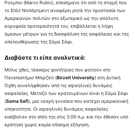
Ρούμπιο (Marco Rubio), επεσήμανε ότι από τη στιγμή που
το Στέιτ Ντιπάρτμεντ αναφέρει ρητά την προστασία των
Αμερικανών πολιτών στο εξωτερικό ως την απόλυτη
κορυφαία προτεραιότητά του, επιβάλλεται η λήψη
άμεσων μέτρων για τη διασφάλιση της ασφάλειας και της
απελευθέρωσης της Σάμα Σάφι
.
Διαβάστε τι είπε αναλυτικά:
Μόλις χθες, τέσσερις φοιτήτριες που φοιτούν στο
Πανεπιστήμιο Μπιρζέιτ (
Birzeit University
) στη Δυτική
Όχθη συνελήφθησαν από τις ισραηλινές δυνάμεις
ασφαλείας. Μεταξύ των κρατουμένων είναι η Σάμα Σάφι
(
Sama Safi
), μια νεαρή γυναίκα που κατέχει αμερικανική
υπηκοότητα. Οι ισραηλινές δυνάμεις ασφαλείας
εισέβαλαν στο σπίτι της στις 3:00 π.μ. και την έθεσαν υπό
κράτηση χωρίς καμία επίσημη εξήγηση.