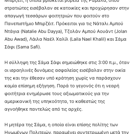
Μπιρζέιτ, η οποία βρίσκεται βόρεια της Ραμάλα, όπου
στρατιώτες εισέβαλαν σε κατοικίες και προχώρησαν στην
απαγωγή τεσσάρων φοιτητριών που φοιτούν στο
Πανεπιστήμιο Μπιρζέιτ
. Πρόκειται για τις Νάταλι Αμπού
Ντάγια (Natalie Abu Dayya), Τζολάν Αμπού Αουάντ (Jolan
Abu Awad), Λάιλα Ναέλ Χαλίλ (Laila Nael Khalil) και Σάμα
Σάφι (Sama Safi)
.
Η σύλληψη της Σάμα Σάφι σημειώθηκε στις 3:00 π.μ., όταν
οι ισραηλινές δυνάμεις ασφαλείας εισέβαλαν στην οικία
της και την έθεσαν υπό κράτηση χωρίς να παράσχουν
καμία επίσημη εξήγηση
.
Παρά το γεγονός ότι η νεαρή
φοιτήτρια ενημέρωσε τους αξιωματικούς για την
αμερικανική της υπηκοότητα, το καθεστώς της
αγνοήθηκε παντελώς από τις αρχές
.
Η μητέρα της Σάμα, η οποία είναι επίσης πολίτης των
Ηνωμένων Πολιτειών, παραμένει συντετριμμένη μετά την