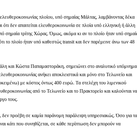
Μαχητική
ίδα
η ελευθεροκοινωνίας πλοίου, υπό σημαίας Μάλτας, λαμβάνοντας δέκα
ι ότι δεν απαιτείται ελευθεροκοινωνία σε πλοία υπό ελληνική ή άλλη
πό σημαία τρίτης Χώρας. Όμως, ακόμα κι αν το πλοίο ήταν υπό σημαί
ότι το πλοίο ήταν υπό καθεστώς transit και δεν παρέμεινε άνω των 48
Αγώνας της Κρήτ
σάλη και Κώστα Παπαμαστοράκη, σημειώνει στο αναλυτικό υπόμνημα
Ποιοι είμαστε
 ελευθεροκοινωνίας ανήκει αποκλειστικά και μόνο στο Τελωνείο και
Στείλτε το άρθρο σας | Κάντε μια
οκειμένω) με κόστος όντως 400 ευρώ. Τα στελέχη του λιμενικού
ευθεροκοινωνίας από το Τελωνείο και το Πρακτορείο και καλούνται ν
ργο τους.
ου, δεν προέβη σε καμία παράνομη παράλειψη υπηρεσιακώς. Όσο για τ
ίναι κάτι που συνηθίζεται, σε κάθε περίπτωση δεν μπορούν να
ΙΤΕ