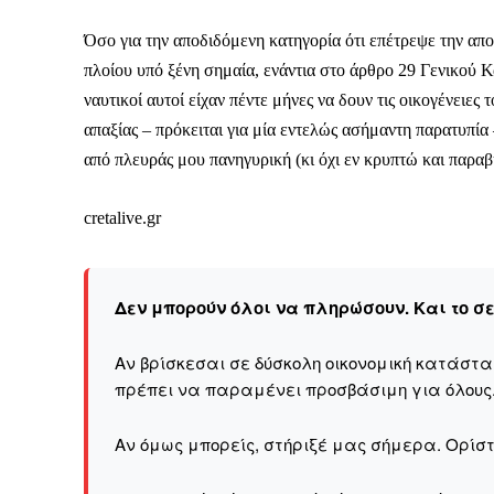
Όσο για την αποδιδόμενη κατηγορία ότι επέτρεψε την α
πλοίου υπό ξένη σημαία, ενάντια στο άρθρο 29 Γενικού 
ναυτικοί αυτοί είχαν πέντε μήνες να δουν τις οικογένειες 
Δεν μπορούν όλοι να π
απαξίας – πρόκειται για μία εντελώς ασήμαντη παρατυπία 
από πλευράς μου πανηγυρική (κι όχι εν κρυπτώ και παρα
Αν βρίσκεσαι σε δύσκολ
παραμένει προσβάσιμη 
cretalive.gr
Αν όμως μπορείς, στήριξ
Η στήριξή σου ενι
Δεν μπορούν όλοι να πληρώσουν. Και το σ
Κοστίζει λιγότερο
Επίλεξε σήμερα να γίνε
Αν βρίσκεσαι σε δύσκολη οικονομική κατάστ
πρέπει να παραμένει προσβάσιμη για όλους
Αν όμως μπορείς, στήριξέ μας σήμερα. Ορίστε