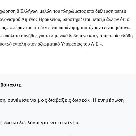
ποχώρηση 8 Ελλήνων μελών του πληρώματος υπό διέλευση transit
Κανονισμού Λιμένος Ηρακλείου, υποστηρίζεται μεταξύ άλλων ότι οι
τους.. « πέραν του ότι δεν είναι παράνομη, ταυτόχρονα είναι ήσσονος
ληρώσουν. Και το σεβόμαστε.
– απόλυτα συνήθης για τα λιμενικά δεδομένα και για τα οποία εδόθη
βύστω) εντολή στον αξιωματικό Υπηρεσίας του Λ.Σ.».
η οικονομική κατάσταση, συνέχισε να μας διαβάζεις δωρεάν.
για όλους.
έ μας σήμερα. Ορίστε δύο καλοί λόγοι για να το κάνεις:
σχύει άμεσα την ποιότητα και την ανεξαρτησία της δημοσιογρ
εβόμαστε.
 από έναν καφέ και η διαδικασία διαρκεί λιγότερο από 1 λεπτό
ις συνδρομητής ή δωρητής.
αση, συνέχισε να μας διαβάζεις δωρεάν. Η ενημέρωση
.
Γίνε συνδρομητής
 δύο καλοί λόγοι για να το κάνεις:
Σας ευχαριστούμε θερμά.