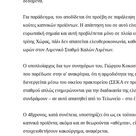
Καθημερινή 
δεδομένα.
Εφημερ
Για παράδειγμα, του αποδίδεται ότι προέβη σε παράλειψ
κούτες καπνικών προϊόντων. Η απάντηση του σε αυτό είνα
ευρωπαϊκή σημαία και αυτή προβλέπεται μόνο σε πλοία υ
τρίτης Χώρας, πάλι δεν απαιτείται ελευθεροκοινωνία, καθ
ωρών στον Λιμενικό Σταθμό Καλών Λιμένων.
Ο υποπλοίαρχος δια των συνηγόρων του, Γιώργου Κοκο
που παρέδωσε στην α’ ανακρίτρια, ότι η αρμοδιότητα της
διενεργείται μέσω του οικείου πρακτορείου (ΣΕΚΑ εν πρ
σταθμού απλώς ενημερώνονται για την διαδικασία της ελ
συνδράμουν – αν αυτό απαιτηθεί από το Τελωνείο – στο έ
Ο 48χρονος, κατά συνέπεια, υποστηρίζει ότι ως εκ τούτ
καπνικά προϊόντα, ακόμα και αν θεωρούνται «αθέμιτα», ε
στοιχειοθετήσουν κακούργημα, αναφέρεται.
ΕΓΓΡΑΦΕ