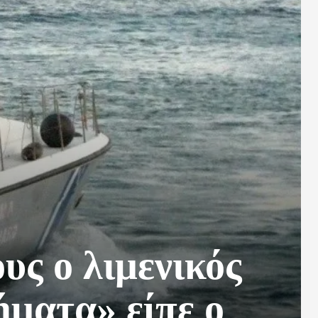
υς ο λιμενικός
ήματα» είπε ο