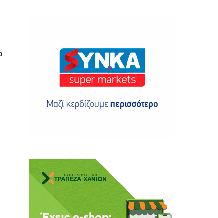
α
ης
 δωρεά
α
α