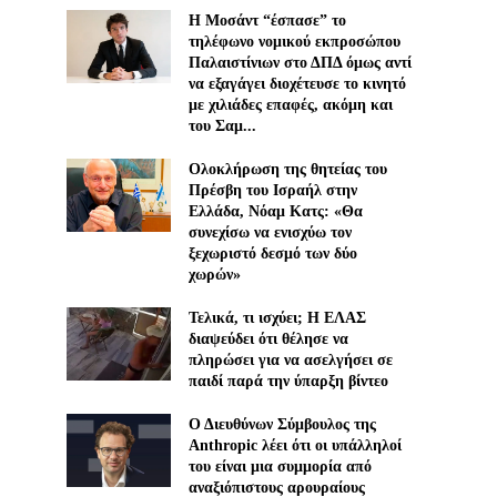
Η Μοσάντ “έσπασε” το
τηλέφωνο νομικού εκπροσώπου
Παλαιστίνιων στο ΔΠΔ όμως αντί
να εξαγάγει διοχέτευσε το κινητό
με χιλιάδες επαφές, ακόμη και
του Σαμ...
Ολοκλήρωση της θητείας του
Πρέσβη του Ισραήλ στην
Ελλάδα, Νόαμ Κατς: «Θα
συνεχίσω να ενισχύω τον
ξεχωριστό δεσμό των δύο
χωρών»
Τελικά, τι ισχύει; Η ΕΛΑΣ
διαψεύδει ότι θέλησε να
πληρώσει για να ασελγήσει σε
παιδί παρά την ύπαρξη βίντεο
Ο Διευθύνων Σύμβουλος της
Anthropic λέει ότι οι υπάλληλοί
του είναι μια συμμορία από
αναξιόπιστους αρουραίους