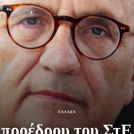
ΕΛΛΑΔΑ
 προέδρου του ΣτΕ 