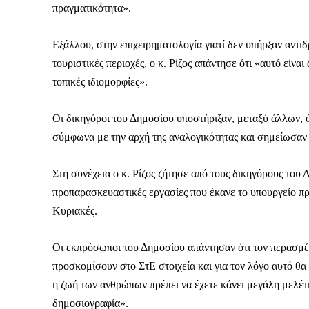
πραγματικότητα».
Το ξέρουμε…
Εξάλλου, στην επιχειρηματολογία γιατί δεν υπήρξαν αντιδρ
τουριστικές περιοχές, ο κ. Ρίζος απάντησε ότι «αυτό είνα
Το να βλέπετε αυτά τα μ
βρίσκουμε κάποια ευχαρ
τοπικές ιδιομορφίες».
πολύ πιο σημαντικό: την
Οι δικηγόροι του Δημοσίου υποστήριξαν, μεταξύ άλλων, ό
Η στήριξη σας είναι σημ
σύμφωνα με την αρχή της αναλογικότητας και σημείωσαν 
- Κάνουμε ρεπορτά
αποσιωπήσουμε.
Στη συνέχεια ο κ. Ρίζος ζήτησε από τους δικηγόρους του
- Κρατάμε τη δημο
προπαρασκευαστικές εργασίες που έκανε το υπουργείο πρ
ικανότητα να πληρ
Κυριακές.
Η απλή αλήθεια είναι ό
ενημέρωση είναι ζωτικής
Οι εκπρόσωποι του Δημοσίου απάντησαν ότι τον περασμ
να συνεχίσουμε.
προσκομίσουν στο ΣτΕ στοιχεία και για τον λόγο αυτό θα 
η ζωή των ανθρώπων πρέπει να έχετε κάνει μεγάλη μελέτη
δημοσιογραφία».