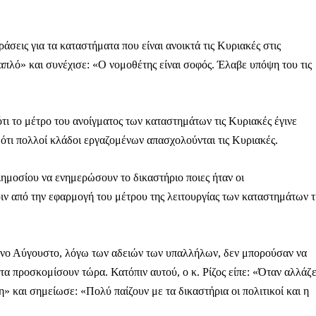
άσεις για τα καταστήματα που είναι ανοικτά τις Κυριακές στις
ι απλό» και συνέχισε: «Ο νομοθέτης είναι σοφός. Έλαβε υπόψη του τις
ηνύματα μπορεί να είναι κουραστικό. Και να είστε σίγουροί ότ
ίστηση από το να τα γράφουμε... Όμως αυτό το μήνυμα δεν 
 επιβίωση της ανεξάρτητης, μαχητικής δημοσιογραφίας στην K
τι το μέτρο του ανοίγματος των καταστημάτων τις Κυριακές έγινε
αντική γιατί μας επιτρέπει να:
ότι πολλοί κλάδοι εργαζομένων απασχολούνται τις Κυριακές.
ζ χωρίς φόβο και εξαρτήσεις. Κανείς δεν μας υπαγορεύει τι ν
 Δημοσίου να ενημερώσουν το δικαστήριο ποιες ήταν οι
σιογραφία μας προσβάσιμη σε όλους, ακόμη και σε αυτούς που
ιν από την εφαρμογή του μέτρου της λειτουργίας των καταστημάτων τ
ώσουν. Χωρίς paywall, χωρίς προνόμια μόνο για όσους έχουν τη
τι τα έσοδα διαρκώς συρρικνώνονται. Αν πιστεύετε ότι μια π
 σημασίας για τη δημοκρατία και τον έλεγχο της εξουσίας, τ
ένο Αύγουστο, λόγω των αδειών των υπαλλήλων, δεν μπορούσαν να
τα προσκομίσουν τώρα. Κατόπιν αυτού, ο κ. Ρίζος είπε: «Όταν αλλάζε
» και σημείωσε: «Πολύ παίζουν με τα δικαστήρια οι πολιτικοί και η
Γίνε συνδρομητής