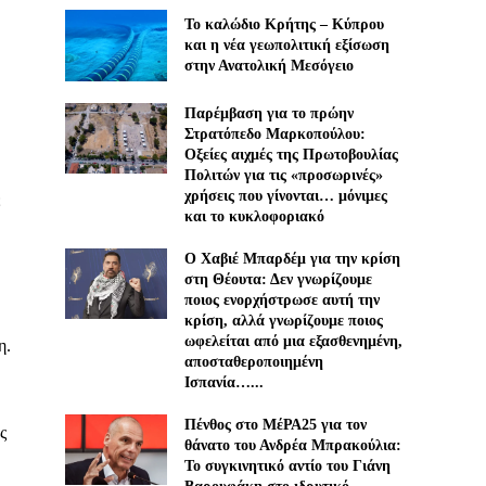
Το καλώδιο Κρήτης – Κύπρου
και η νέα γεωπολιτική εξίσωση
στην Ανατολική Μεσόγειο
Παρέμβαση για το πρώην
Στρατόπεδο Μαρκοπούλου:
Οξείες αιχμές της Πρωτοβουλίας
Πολιτών για τις «προσωρινές»
χρήσεις που γίνονται… μόνιμες
ε
και το κυκλοφοριακό
Ο Χαβιέ Μπαρδέμ για την κρίση
στη Θέουτα: Δεν γνωρίζουμε
ποιος ενορχήστρωσε αυτή την
κρίση, αλλά γνωρίζουμε ποιος
ωφελείται από μια εξασθενημένη,
η.
αποσταθεροποιημένη
Ισπανία…...
Πένθος στο ΜέΡΑ25 για τον
ς
θάνατο του Ανδρέα Μπρακούλια:
Το συγκινητικό αντίο του Γιάνη