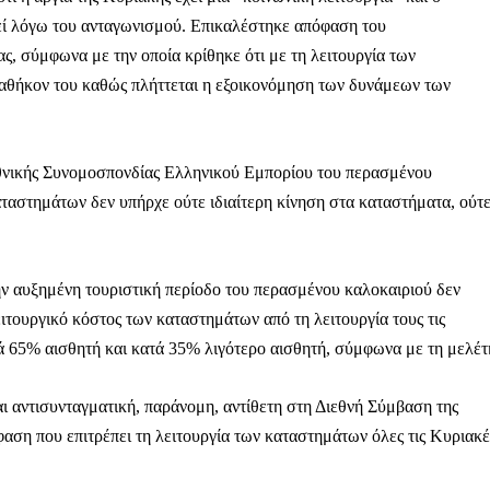
εί λόγω του ανταγωνισμού. Επικαλέστηκε απόφαση του
, σύμφωνα με την οποία κρίθηκε ότι με τη λειτουργία των
καθήκον του καθώς πλήττεται η εξοικονόμηση των δυνάμεων των
θνικής Συνομοσπονδίας Ελληνικού Εμπορίου του περασμένου
αταστημάτων δεν υπήρχε ούτε ιδιαίτερη κίνηση στα καταστήματα, ούτ
ην αυξημένη τουριστική περίοδο του περασμένου καλοκαιριού δεν
τουργικό κόστος των καταστημάτων από τη λειτουργία τους τις
 65% αισθητή και κατά 35% λιγότερο αισθητή, σύμφωνα με τη μελέτ
ι αντισυνταγματική, παράνομη, αντίθετη στη Διεθνή Σύμβαση της
Μαχητική
αση που επιτρέπει τη λειτουργία των καταστημάτων όλες τις Κυριακέ
ίδα