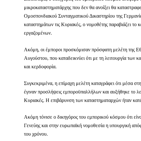
μικροκαταστηματάρχης που δεν θα ανοίξει θα καταστραφ
Ομοσπονδιακού Συνταγματικού Δικαστηρίου της Γερμανίας
καταστημάτων τις Κυριακές, ο νομοθέτης παραβιάζει το 
εργαζομένων.
Ακόμη, οι έμποροι προσκόμισαν πρόσφατη μελέτη της Ε
Αυγούστου, που καταδεικνύει ότι με τη λειτουργία των κ
και κερδοφορία.
Συγκεκριμένα, η επίμαχη μελέτη καταγράφει ότι μέσα στ
έγιναν προσλήψεις εμποροϋπαλλήλων και αυξήθηκε το λει
Κυριακές. Η επιβάρυνση των καταστηματαρχών ήταν κατά
Ακόμη τόνισε ο δικηγόρος του εμπορικού κόσμου ότι είνα
Καθημερινή 
Γενεύης και στην ευρωπαϊκή νομοθεσία η υπουργική απόφ
Εφημερ
του χρόνου.