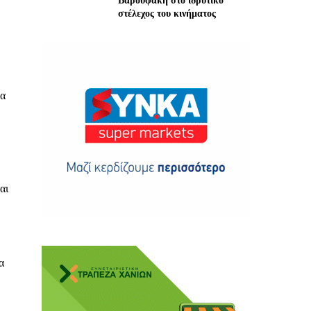
Βαρουφάκη στο ιδρυτικό
στέλεχος του κινήματος
ης
να
 δωρεά
αι
α