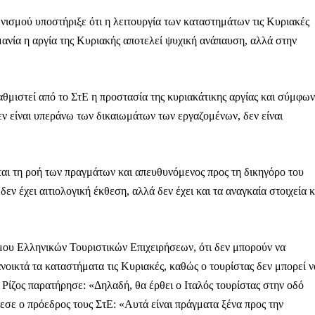
νισμού υποστήριξε ότι η λειτουργία των καταστημάτων τις Κυριακές
μανία η αργία της Κυριακής αποτελεί ψυχική ανάπαυση, αλλά στην
Αγώνας της Κρήτ
αθμιστεί από το ΣτΕ η προστασία της κυριακάτικης αργίας και σύμφω
δεν είναι υπεράνω των δικαιωμάτων των εργαζομένων, δεν είναι
Ποιοι είμαστε
Στείλτε το άρθρο σας | Κάντε μια
ται τη ροή των πραγμάτων και απευθυνόμενος προς τη δικηγόρο του
εν έχει αιτιολογική έκθεση, αλλά δεν έχει και τα αναγκαία στοιχεία κ
μου Ελληνικών Τουριστικών Επιχειρήσεων, ότι δεν μπορούν να
ανοικτά τα καταστήματα τις Κυριακές, καθώς ο τουρίστας δεν μπορεί ν
ΙΤΕ
κ. Ρίζος παρατήρησε: «Δηλαδή, θα έρθει ο Ιταλός τουρίστας στην οδό
εσε ο πρόεδρος τους ΣτΕ: «Αυτά είναι πράγματα ξένα προς την